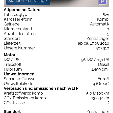
Standort Zentrallager
Allgemeine Daten:
Fahrzeugtyp
Pkw
Karosserieform
Kombi
Getriebe
Automatik
Kilometerstand
0
Anzahl der Türen
5
Standort
Zentrallager
Lieferzeit
ab ca. 17.08.2026
Unsere Nummer
507910
Motor:
kW / PS
96 kW / 131 PS
Treibstoff
Diesel
Hubraum
1.499 cm³
Umweltnormen:
Schadstoffklasse
Euro6
Umweltplakette
4 (Green)
Verbrauch und Emissionen nach WLTP:
Kraftstoffverbr. komb.
5,0 l/100km
CO
-Emissionen komb.
132 g/km
2
CO
-Klasse
D
2
Standort
Zentrallager