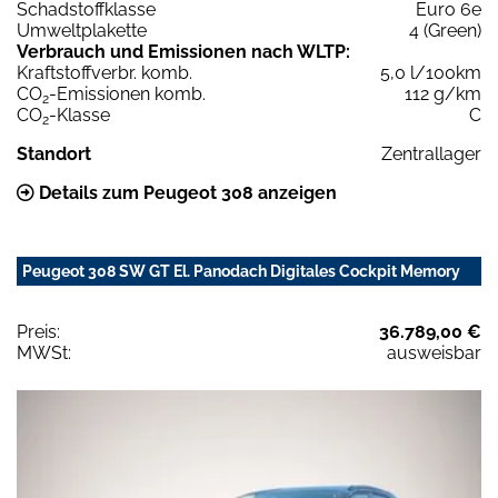
Schadstoffklasse
Euro 6e
Umweltplakette
4 (Green)
Verbrauch und Emissionen nach WLTP:
Kraftstoffverbr. komb.
5,0 l/100km
CO
-Emissionen komb.
112 g/km
2
CO
-Klasse
C
2
Standort
Zentrallager
Details zum Peugeot 308 anzeigen
Peugeot 308 SW GT El. Panodach Digitales Cockpit Memory
Preis:
36.789,00 €
MWSt:
ausweisbar