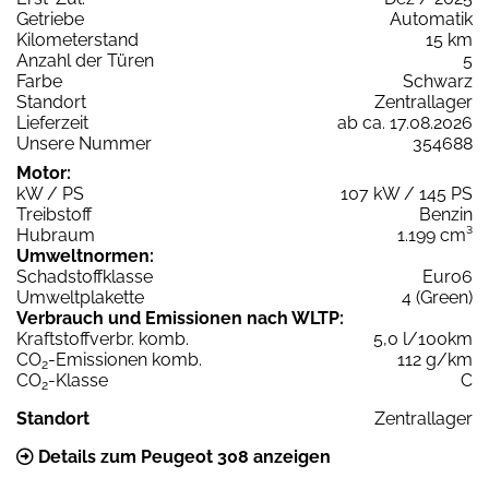
Getriebe
Automatik
Kilometerstand
15 km
Anzahl der Türen
5
Farbe
Schwarz
Standort
Zentrallager
Lieferzeit
ab ca. 17.08.2026
Unsere Nummer
354688
Motor:
kW / PS
107 kW / 145 PS
Treibstoff
Benzin
Hubraum
1.199 cm³
Umweltnormen:
Schadstoffklasse
Euro6
Umweltplakette
4 (Green)
Verbrauch und Emissionen nach WLTP:
Kraftstoffverbr. komb.
5,0 l/100km
CO
-Emissionen komb.
112 g/km
2
CO
-Klasse
C
2
Standort
Zentrallager
Details zum Peugeot 308 anzeigen