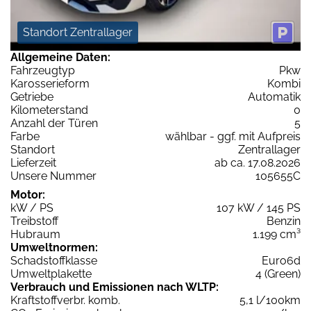
Standort Zentrallager
Allgemeine Daten:
Fahrzeugtyp
Pkw
Karosserieform
Kombi
Getriebe
Automatik
Kilometerstand
0
Anzahl der Türen
5
Farbe
wählbar - ggf. mit Aufpreis
Standort
Zentrallager
Lieferzeit
ab ca. 17.08.2026
Unsere Nummer
105655C
Motor:
kW / PS
107 kW / 145 PS
Treibstoff
Benzin
Hubraum
1.199 cm³
Umweltnormen:
Schadstoffklasse
Euro6d
Umweltplakette
4 (Green)
Verbrauch und Emissionen nach WLTP:
Kraftstoffverbr. komb.
5,1 l/100km