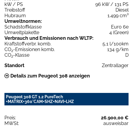
kW / PS
96 kW / 131 PS
Treibstoff
Diesel
Hubraum
1.499 cm³
Umweltnormen:
Schadstoffklasse
Euro 6e
Umweltplakette
4 (Green)
Verbrauch und Emissionen nach WLTP:
Kraftstoffverbr. komb.
5,1 l/100km
CO
-Emissionen komb.
134 g/km
2
CO
-Klasse
D
2
Standort
Zentrallager
Details zum Peugeot 308 anzeigen
Peugeot 308 GT 1.2 PureTech
+MATRIX+360°CAM+SHZ+NAVI+LHZ
Preis:
26.900,00 €
MWSt:
ausweisbar