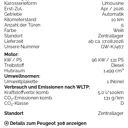
Karosserieform
Limousine
Erst-Zul.
Apr / 2026
Getriebe
Automatik
Kilometerstand
10 km
Anzahl der Türen
5
Farbe
Weiß
Standort
Zentrallager
Lieferzeit
ab ca. 17.08.2026
Unsere Nummer
GW-KJ467
Motor:
kW / PS
96 kW / 131 PS
Treibstoff
Diesel
Hubraum
1.499 cm³
Umweltnormen:
Umweltplakette
1 (None)
Verbrauch und Emissionen nach WLTP:
Kraftstoffverbr. komb.
5,0 l/100km
CO
-Emissionen komb.
131 g/km
2
CO
-Klasse
D
2
Standort
Zentrallager
Details zum Peugeot 308 anzeigen