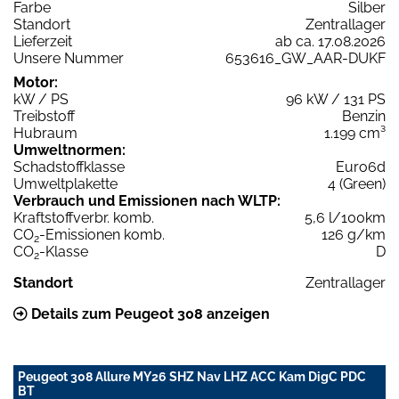
Farbe
Silber
Standort
Zentrallager
Lieferzeit
ab ca. 17.08.2026
Unsere Nummer
653616_GW_AAR-DUKF
Motor:
kW / PS
96 kW / 131 PS
Treibstoff
Benzin
Hubraum
1.199 cm³
Umweltnormen:
Schadstoffklasse
Euro6d
Umweltplakette
4 (Green)
Verbrauch und Emissionen nach WLTP:
Kraftstoffverbr. komb.
5,6 l/100km
CO
-Emissionen komb.
126 g/km
2
CO
-Klasse
D
2
Standort
Zentrallager
Details zum Peugeot 308 anzeigen
Peugeot 308 Allure MY26 SHZ Nav LHZ ACC Kam DigC PDC
BT