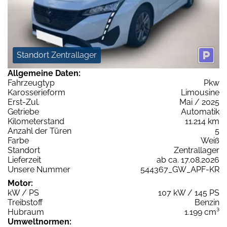
Standort Zentrallager
Allgemeine Daten:
Fahrzeugtyp
Pkw
Karosserieform
Limousine
Erst-Zul.
Mai / 2025
Getriebe
Automatik
Kilometerstand
11.214 km
Anzahl der Türen
5
Farbe
Weiß
Standort
Zentrallager
Lieferzeit
ab ca. 17.08.2026
Unsere Nummer
544367_GW_APF-KR
Motor:
kW / PS
107 kW / 145 PS
Treibstoff
Benzin
Hubraum
1.199 cm³
Umweltnormen: