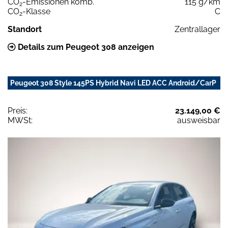
CO
-Emissionen komb.
115 g/km
2
CO
-Klasse
C
2
Standort
Zentrallager
Details zum Peugeot 308 anzeigen
Peugeot 308 Style 145PS Hybrid Navi LED ACC Android/CarP
Preis:
23.149,00 €
MWSt:
ausweisbar