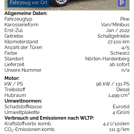
Fahrzeug vor Ort
Allgemeine Daten:
Fahrzeugtyp
Pkw
Karosserieform
Van/Minibus
Erst-Zul.
Jan / 2022
Getriebe
Schaltgetriebe
Kilometerstand
27.100 km
Anzahl der Türen
4/5
Farbe
Schwarz
Standort
Nörten-Hardenberg
Lieferzeit
ab sofort
Unsere Nummer
n/a
Motor:
kW / PS
96 kW / 131 PS
Treibstoff
Diesel
Hubraum
1.499 cm³
Umweltnormen:
Schadstoffklasse
Euro6d
Umweltplakette
4 (Grün)
Verbrauch und Emissionen nach WLTP:
Kraftstoffverbr. komb.
4,2 l/100km
CO
-Emissionen komb.
111 g/km
2