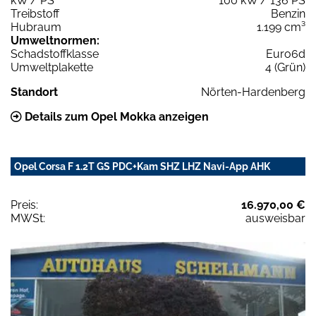
kW / PS
100 kW / 136 PS
Treibstoff
Benzin
Hubraum
1.199 cm³
Umweltnormen:
Schadstoffklasse
Euro6d
Umweltplakette
4 (Grün)
Standort
Nörten-Hardenberg
Details zum Opel Mokka anzeigen
Opel Corsa F 1.2T GS PDC+Kam SHZ LHZ Navi-App AHK
Preis:
16.970,00 €
MWSt:
ausweisbar