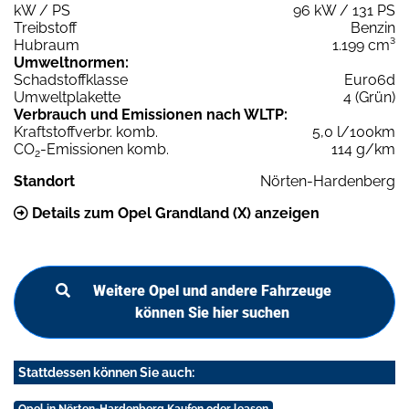
kW / PS
96 kW / 131 PS
Treibstoff
Benzin
Hubraum
1.199 cm³
Umweltnormen:
Schadstoffklasse
Euro6d
Umweltplakette
4 (Grün)
Verbrauch und Emissionen nach WLTP:
Kraftstoffverbr. komb.
5,0 l/100km
CO
-Emissionen komb.
114 g/km
2
Standort
Nörten-Hardenberg
Details zum Opel Grandland (X) anzeigen
Weitere Opel und andere Fahrzeuge
können Sie hier suchen
Stattdessen können Sie auch: