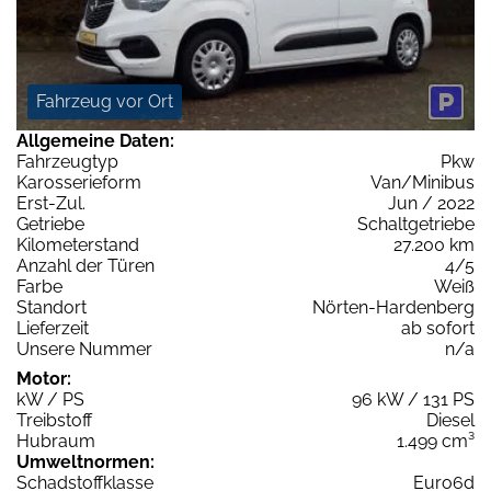
Fahrzeug vor Ort
Allgemeine Daten:
Fahrzeugtyp
Pkw
Karosserieform
Van/Minibus
Erst-Zul.
Jun / 2022
Getriebe
Schaltgetriebe
Kilometerstand
27.200 km
Anzahl der Türen
4/5
Farbe
Weiß
Standort
Nörten-Hardenberg
Lieferzeit
ab sofort
Unsere Nummer
n/a
Motor:
kW / PS
96 kW / 131 PS
Treibstoff
Diesel
Hubraum
1.499 cm³
Umweltnormen:
Schadstoffklasse
Euro6d