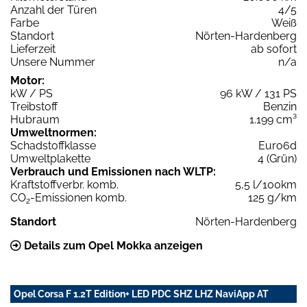
Anzahl der Türen
4/5
Farbe
Weiß
Standort
Nörten-Hardenberg
Lieferzeit
ab sofort
Unsere Nummer
n/a
Motor:
kW / PS
96 kW / 131 PS
Treibstoff
Benzin
Hubraum
1.199 cm³
Umweltnormen:
Schadstoffklasse
Euro6d
Umweltplakette
4 (Grün)
Verbrauch und Emissionen nach WLTP:
Kraftstoffverbr. komb.
5,5 l/100km
CO
-Emissionen komb.
125 g/km
2
Standort
Nörten-Hardenberg
Details zum Opel Mokka anzeigen
Opel Corsa F 1.2T Edition+ LED PDC SHZ LHZ NaviApp AT