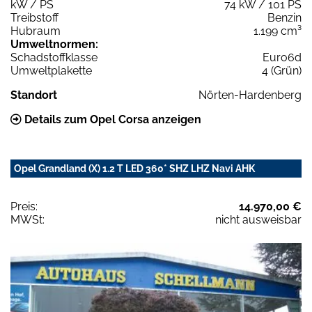
kW / PS
74 kW / 101 PS
Treibstoff
Benzin
Hubraum
1.199 cm³
Umweltnormen:
Schadstoffklasse
Euro6d
Umweltplakette
4 (Grün)
Standort
Nörten-Hardenberg
Details zum Opel Corsa anzeigen
Opel Grandland (X) 1.2 T LED 360* SHZ LHZ Navi AHK
Preis:
14.970,00 €
MWSt:
nicht ausweisbar