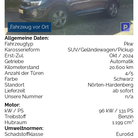
Fahrzeug vor Ort
Allgemeine Daten:
Fahrzeugtyp
Pkw
Karosserieform
SUV/Geländewagen/Pickup
Erst-Zul.
Okt / 2024
Getriebe
Automatik
Kilometerstand
20.600 km
Anzahl der Türen
4/5
Farbe
Schwarz
Standort
Nörten-Hardenberg
Lieferzeit
ab sofort
Unsere Nummer
n/a
Motor:
kW / PS
96 kW / 131 PS
Treibstoff
Benzin
Hubraum
1.199 cm³
Umweltnormen:
Schadstoffklasse
Euro6d