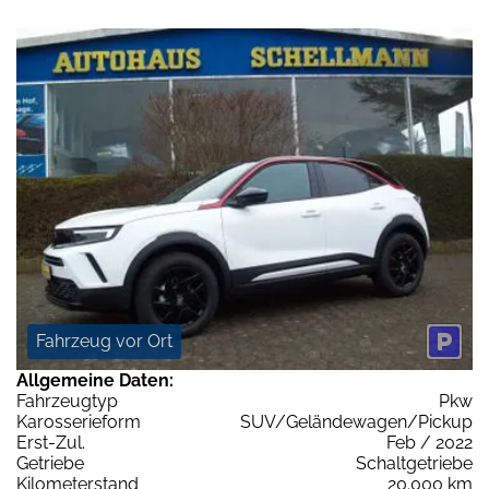
Fahrzeug vor Ort
Allgemeine Daten:
Fahrzeugtyp
Pkw
Karosserieform
SUV/Geländewagen/Pickup
Erst-Zul.
Feb / 2022
Getriebe
Schaltgetriebe
Kilometerstand
20.000 km