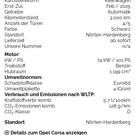
Karosserieform
Kleinwagen
Erst-Zul.
Feb / 2025
Getriebe
Automatik
Kilometerstand
3.000 km
Anzahl der Türen
4/5
Farbe
Schwarz
Standort
Nörten-Hardenberg
Lieferzeit
ab sofort
Unsere Nummer
n/a
Motor:
kW / PS
74 kW / 101 PS
Treibstoff
Benzin
Hubraum
1.199 cm³
Umweltnormen:
Schadstoffklasse
Euro6d
Umweltplakette
4 (Grün)
Verbrauch und Emissionen nach WLTP:
Kraftstoffverbr. komb.
5,7 l/100km
CO
-Emissionen komb.
128 g/km
2
CO
-Klasse
D
2
Standort
Nörten-Hardenberg
Details zum Opel Corsa anzeigen