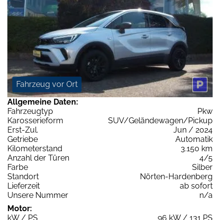
Fahrzeug vor Ort
Allgemeine Daten:
Fahrzeugtyp
Pkw
Karosserieform
SUV/Geländewagen/Pickup
Erst-Zul.
Jun / 2024
Getriebe
Automatik
Kilometerstand
3.150 km
Anzahl der Türen
4/5
Farbe
Silber
Standort
Nörten-Hardenberg
Lieferzeit
ab sofort
Unsere Nummer
n/a
Motor:
kW / PS
96 kW / 131 PS