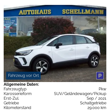
Fahrzeug vor Ort
Allgemeine Daten:
Fahrzeugtyp
Pkw
Karosserieform
SUV/Geländewagen/Pickup
Erst-Zul.
Sep / 2021
Getriebe
Schaltgetriebe
Kilometerstand
29.000 km