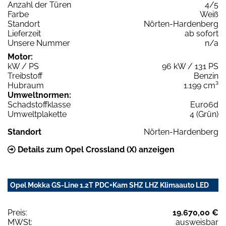
Anzahl der Türen
4/5
Farbe
Weiß
Standort
Nörten-Hardenberg
Lieferzeit
ab sofort
Unsere Nummer
n/a
Motor:
kW / PS
96 kW / 131 PS
Treibstoff
Benzin
Hubraum
1.199 cm³
Umweltnormen:
Schadstoffklasse
Euro6d
Umweltplakette
4 (Grün)
Standort
Nörten-Hardenberg
Details zum Opel Crossland (X) anzeigen
Opel Mokka GS-Line 1.2T PDC+Kam SHZ LHZ Klimaauto LED
Preis:
19.670,00 €
MWSt:
ausweisbar