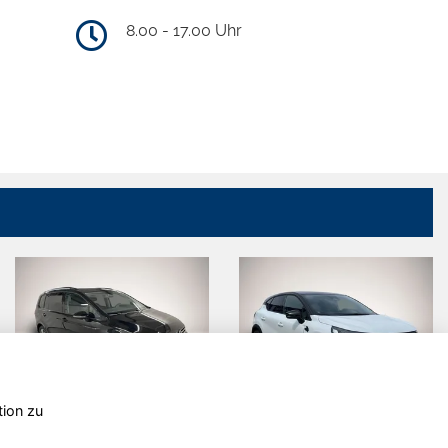
8.00 - 17.00 Uhr
tion zu
Volkswagen
Renault
Touran
Captur