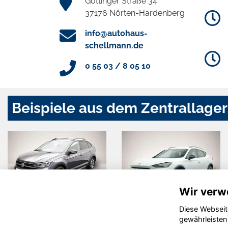
Göttinger Straße 34
37176 Nörten-Hardenberg
info@autohaus-
schellmann.de
0 55 03 / 8 05 10
Beispiele aus dem Zentrallager
Wir verw
Diese Webseit
Volkswagen
Cupra
gewährleisten
Taigo
Formentor