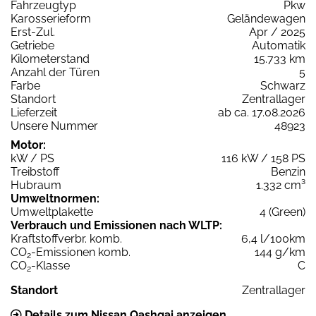
Fahrzeugtyp
Pkw
Karosserieform
Geländewagen
Erst-Zul.
Apr / 2025
Getriebe
Automatik
Kilometerstand
15.733 km
Anzahl der Türen
5
Farbe
Schwarz
Standort
Zentrallager
Lieferzeit
ab ca. 17.08.2026
Unsere Nummer
48923
Motor:
kW / PS
116 kW / 158 PS
Treibstoff
Benzin
Hubraum
1.332 cm³
Umweltnormen:
Umweltplakette
4 (Green)
Verbrauch und Emissionen nach WLTP:
Kraftstoffverbr. komb.
6,4 l/100km
CO
-Emissionen komb.
144 g/km
2
CO
-Klasse
C
2
Standort
Zentrallager
Details zum Nissan Qashqai anzeigen