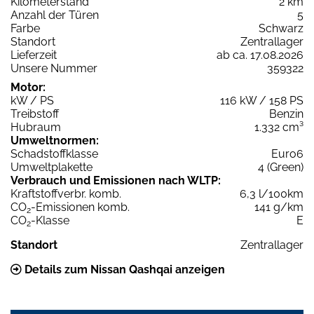
Kilometerstand
2 km
Anzahl der Türen
5
Farbe
Schwarz
Standort
Zentrallager
Lieferzeit
ab ca. 17.08.2026
Unsere Nummer
359322
Motor:
kW / PS
116 kW / 158 PS
Treibstoff
Benzin
Hubraum
1.332 cm³
Umweltnormen:
Schadstoffklasse
Euro6
Umweltplakette
4 (Green)
Verbrauch und Emissionen nach WLTP:
Kraftstoffverbr. komb.
6,3 l/100km
CO
-Emissionen komb.
141 g/km
2
CO
-Klasse
E
2
Standort
Zentrallager
Details zum Nissan Qashqai anzeigen