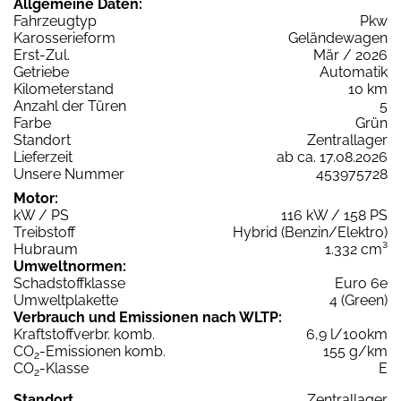
Allgemeine Daten:
Fahrzeugtyp
Pkw
Karosserieform
Geländewagen
Erst-Zul.
Mär / 2026
Getriebe
Automatik
Kilometerstand
10 km
Anzahl der Türen
5
Farbe
Grün
Standort
Zentrallager
Lieferzeit
ab ca. 17.08.2026
Unsere Nummer
453975728
Motor:
kW / PS
116 kW / 158 PS
Treibstoff
Hybrid (Benzin/Elektro)
Hubraum
1.332 cm³
Umweltnormen:
Schadstoffklasse
Euro 6e
Umweltplakette
4 (Green)
Verbrauch und Emissionen nach WLTP:
Kraftstoffverbr. komb.
6,9 l/100km
CO
-Emissionen komb.
155 g/km
2
CO
-Klasse
E
2
Standort
Zentrallager