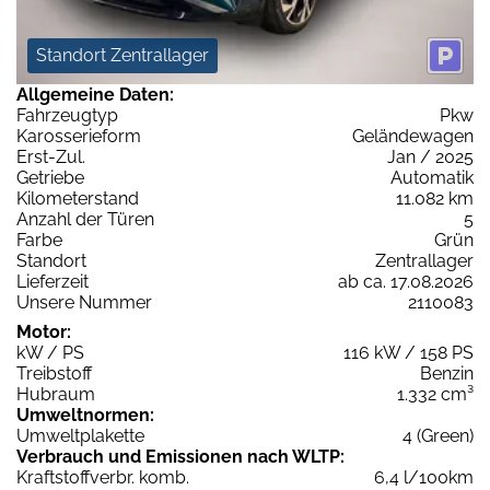
Standort Zentrallager
Allgemeine Daten:
Fahrzeugtyp
Pkw
Karosserieform
Geländewagen
Erst-Zul.
Jan / 2025
Getriebe
Automatik
Kilometerstand
11.082 km
Anzahl der Türen
5
Farbe
Grün
Standort
Zentrallager
Lieferzeit
ab ca. 17.08.2026
Unsere Nummer
2110083
Motor:
kW / PS
116 kW / 158 PS
Treibstoff
Benzin
Hubraum
1.332 cm³
Umweltnormen:
Umweltplakette
4 (Green)
Verbrauch und Emissionen nach WLTP:
Kraftstoffverbr. komb.
6,4 l/100km