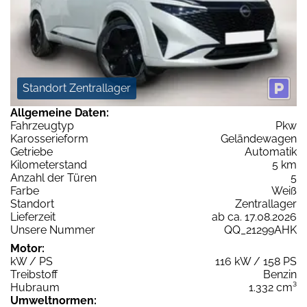
Standort Zentrallager
Allgemeine Daten:
Fahrzeugtyp
Pkw
Karosserieform
Geländewagen
Getriebe
Automatik
Kilometerstand
5 km
Anzahl der Türen
5
Farbe
Weiß
Standort
Zentrallager
Lieferzeit
ab ca. 17.08.2026
Unsere Nummer
QQ_21299AHK
Motor:
kW / PS
116 kW / 158 PS
Treibstoff
Benzin
Hubraum
1.332 cm³
Umweltnormen: