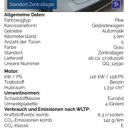
Standort Zentrallager
Allgemeine Daten:
Fahrzeugtyp
Pkw
Karosserieform
Geländewagen
Getriebe
Automatik
Kilometerstand
5 km
Anzahl der Türen
5
Farbe
Grau
Standort
Zentrallager
Lieferzeit
ab ca. 17.08.2026
Unsere Nummer
QQ_12590
Motor:
kW / PS
116 kW / 158 PS
Treibstoff
Benzin
Hubraum
1.332 cm³
Umweltnormen:
Schadstoffklasse
Euro6d
Umweltplakette
4 (Green)
Verbrauch und Emissionen nach WLTP:
Kraftstoffverbr. komb.
6,3 l/100km
CO
-Emissionen komb.
142 g/km
2
CO
-Klasse
E
2