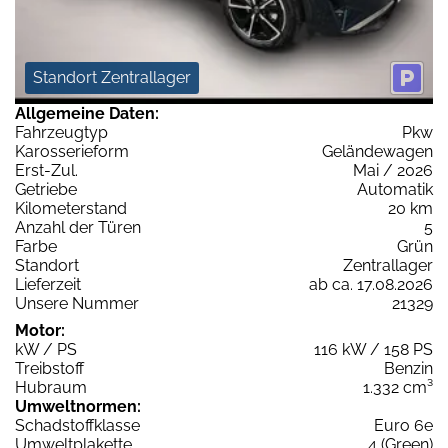
Standort Zentrallager
Allgemeine Daten:
Fahrzeugtyp
Pkw
Karosserieform
Geländewagen
Erst-Zul.
Mai / 2026
Getriebe
Automatik
Kilometerstand
20 km
Anzahl der Türen
5
Farbe
Grün
Standort
Zentrallager
Lieferzeit
ab ca. 17.08.2026
Unsere Nummer
21329
Motor:
kW / PS
116 kW / 158 PS
Treibstoff
Benzin
Hubraum
1.332 cm³
Umweltnormen:
Schadstoffklasse
Euro 6e
Umweltplakette
4 (Green)