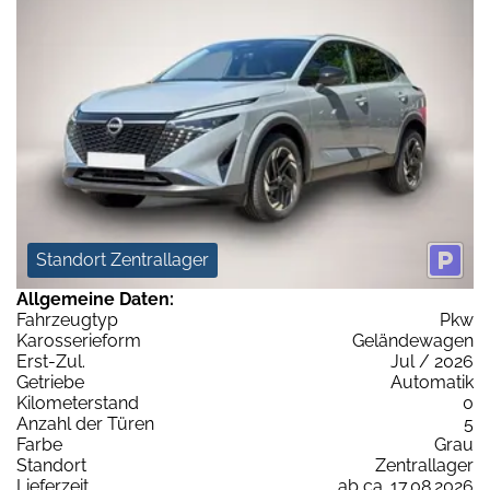
Standort Zentrallager
Allgemeine Daten:
Fahrzeugtyp
Pkw
Karosserieform
Geländewagen
Erst-Zul.
Jul / 2026
Getriebe
Automatik
Kilometerstand
0
Anzahl der Türen
5
Farbe
Grau
Standort
Zentrallager
Lieferzeit
ab ca. 17.08.2026