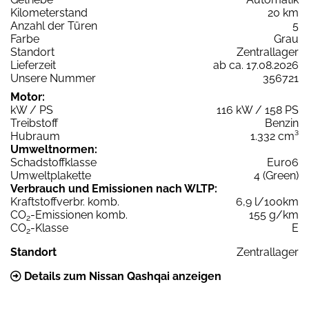
Kilometerstand
20 km
Anzahl der Türen
5
Farbe
Grau
Standort
Zentrallager
Lieferzeit
ab ca. 17.08.2026
Unsere Nummer
356721
Motor:
kW / PS
116 kW / 158 PS
Treibstoff
Benzin
Hubraum
1.332 cm³
Umweltnormen:
Schadstoffklasse
Euro6
Umweltplakette
4 (Green)
Verbrauch und Emissionen nach WLTP:
Kraftstoffverbr. komb.
6,9 l/100km
CO
-Emissionen komb.
155 g/km
2
CO
-Klasse
E
2
Standort
Zentrallager
Details zum Nissan Qashqai anzeigen