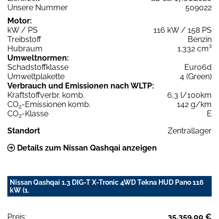
Unsere Nummer
509022
Motor:
kW / PS
116 kW / 158 PS
Treibstoff
Benzin
Hubraum
1.332 cm³
Umweltnormen:
Schadstoffklasse
Euro6d
Umweltplakette
4 (Green)
Verbrauch und Emissionen nach WLTP:
Kraftstoffverbr. komb.
6,3 l/100km
CO
-Emissionen komb.
142 g/km
2
CO
-Klasse
E
2
Standort
Zentrallager
Details zum Nissan Qashqai anzeigen
Nissan Qashqai 1.3 DIG-T X-Tronic 4WD Tekna HUD Pano 116
kW (1.
Preis:
35.359,00 €