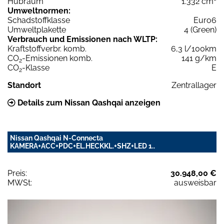
Hubraum
1.332 cm³
Umweltnormen:
Schadstoffklasse
Euro6
Umweltplakette
4 (Green)
Verbrauch und Emissionen nach WLTP:
Kraftstoffverbr. komb.
6,3 l/100km
CO
-Emissionen komb.
141 g/km
2
CO
-Klasse
E
2
Standort
Zentrallager
Details zum Nissan Qashqai anzeigen
Nissan Qashqai N-Connecta
KAMERA+ACC+PDC+EL.HECKKL.+SHZ+LED 1..
Preis:
30.948,00 €
MWSt:
ausweisbar