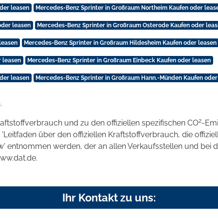
der leasen
Mercedes-Benz Sprinter in Großraum Northeim Kaufen oder leas
oder leasen
Mercedes-Benz Sprinter in Großraum Osterode Kaufen oder lea
leasen
Mercedes-Benz Sprinter in Großraum Hildesheim Kaufen oder leasen
 leasen
Mercedes-Benz Sprinter in Großraum Einbeck Kaufen oder leasen
der leasen
Mercedes-Benz Sprinter in Großraum Hann.-Münden Kaufen oder
.
2
raftstoffverbrauch und zu den offiziellen spezifischen CO
-Emi
tfaden über den offiziellen Kraftstoffverbrauch, die offizie
kw' entnommen werden, der an allen Verkaufsstellen und bei
www.dat.de.
Ihr Kontakt zu uns: