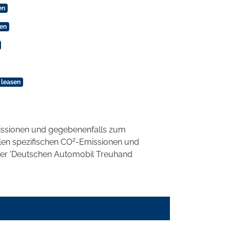
en
sen
 leasen
ssionen und gegebenenfalls zum
2
llen spezifischen CO
-Emissionen und
 der 'Deutschen Automobil Treuhand