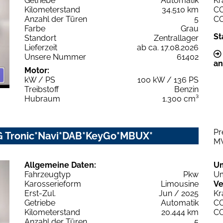
Getriebe
Automatik
Kr
Kilometerstand
34.510 km
C
Anzahl der Türen
5
C
Farbe
Grau
St
Standort
Zentrallager
Lieferzeit
ab ca. 17.08.2026
Unsere Nummer
61402
an
Motor:
kW / PS
100 kW / 136 PS
Treibstoff
Benzin
Hubraum
1.300 cm³
Pr
G Tronic*Navi*DAB*KeyGo*MBUX*
M
Allgemeine Daten:
U
Fahrzeugtyp
Pkw
Um
Karosserieform
Limousine
Ve
Erst-Zul.
Jun / 2025
Kr
Getriebe
Automatik
C
Kilometerstand
20.444 km
C
Anzahl der Türen
5