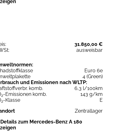
zeigen
eis:
31.850,00 €
WSt:
ausweisbar
mweltnormen:
hadstoffklasse
Euro 6e
weltplakette
4 (Green)
rbrauch und Emissionen nach WLTP:
aftstoffverbr. komb.
6,3 l/100km
O
-Emissionen komb.
143 g/km
2
O
-Klasse
E
2
andort
Zentrallager
Details zum Mercedes-Benz A 180
zeigen