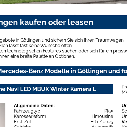
ngen kaufen oder leasen
ebote in Göttingen und sichern Sie sich Ihren Traumwagen.
len lässt fast keine Wünsche offen.
en technologischen Features suchen oder sich für ein preiswe
hnen eine breite Palette an Optionen.
ercedes-Benz Modelle in Göttingen und for
Pr
ne Navi LED MBUX Winter Kamera L
M
Allgemeine Daten:
U
Fahrzeugtyp
Pkw
Sc
Karosserieform
Limousine
Um
Erst-Zul.
Feb / 2025
Ve