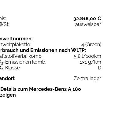
eis:
32.818,00 €
WSt:
ausweisbar
mweltnormen:
weltplakette
4 (Green)
rbrauch und Emissionen nach WLTP:
aftstoffverbr. komb.
5,8 l/100km
O
-Emissionen komb.
131 g/km
2
O
-Klasse
D
2
andort
Zentrallager
Details zum Mercedes-Benz A 180
zeigen