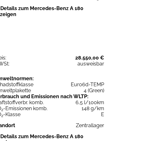
Details zum Mercedes-Benz A 180
zeigen
eis:
28.550,00 €
WSt:
ausweisbar
mweltnormen:
hadstoffklasse
Euro6d-TEMP
weltplakette
4 (Green)
rbrauch und Emissionen nach WLTP:
aftstoffverbr. komb.
6,5 l/100km
O
-Emissionen komb.
148 g/km
2
O
-Klasse
E
2
andort
Zentrallager
Details zum Mercedes-Benz A 180