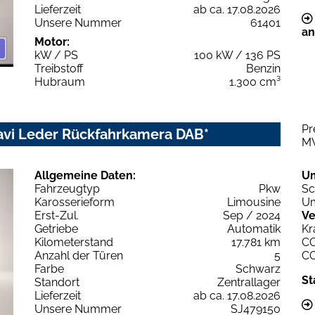
Lieferzeit
ab ca. 17.08.2026
Unsere Nummer
61401
an
Motor:
kW / PS
100 kW / 136 PS
Treibstoff
Benzin
Hubraum
1.300 cm³
Pr
avi Leder Rückfahrkamera DAB*
M
Allgemeine Daten:
U
Fahrzeugtyp
Pkw
Sc
Karosserieform
Limousine
Um
Erst-Zul.
Sep / 2024
Ve
Getriebe
Automatik
Kr
Kilometerstand
17.781 km
C
Anzahl der Türen
5
C
Farbe
Schwarz
St
Standort
Zentrallager
Lieferzeit
ab ca. 17.08.2026
Unsere Nummer
SJ479150