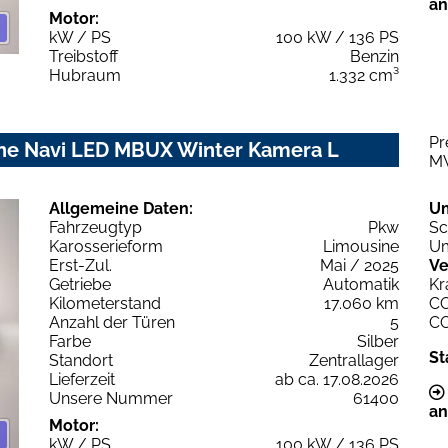
an
Motor:
kW / PS
100 kW / 136 PS
Treibstoff
Benzin
Hubraum
1.332 cm³
Pr
ne Navi LED MBUX Winter Kamera L
M
Allgemeine Daten:
U
Fahrzeugtyp
Pkw
Sc
Karosserieform
Limousine
Um
Erst-Zul.
Mai / 2025
Ve
Getriebe
Automatik
Kr
Kilometerstand
17.060 km
C
Anzahl der Türen
5
C
Farbe
Silber
St
Standort
Zentrallager
Lieferzeit
ab ca. 17.08.2026
Unsere Nummer
61400
an
Motor:
kW / PS
100 kW / 136 PS