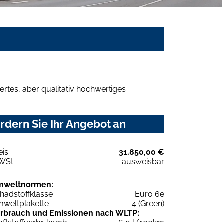
rtes, aber qualitativ hochwertiges
dern Sie Ihr Angebot an
eis:
31.850,00 €
WSt:
ausweisbar
mweltnormen:
hadstoffklasse
Euro 6e
weltplakette
4 (Green)
rbrauch und Emissionen nach WLTP: