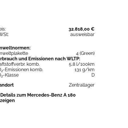
eis:
32.818,00 €
WSt:
ausweisbar
mweltnormen:
weltplakette
4 (Green)
rbrauch und Emissionen nach WLTP:
aftstoffverbr. komb.
5,8 l/100km
O
-Emissionen komb.
131 g/km
2
O
-Klasse
D
2
andort
Zentrallager
Details zum Mercedes-Benz A 180
zeigen