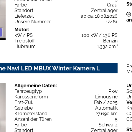
St
Farbe
Grau
Standort
Zentrallager
Lieferzeit
ab ca. 18.08.2026
an
Unsere Nummer
12481
Motor:
kW / PS
100 kW / 136 PS
Treibstoff
Benzin
Hubraum
1.332 cm³
Pr
ne Navi LED MBUX Winter Kamera L
M
Allgemeine Daten:
U
Fahrzeugtyp
Pkw
Sc
Karosserieform
Limousine
Um
Erst-Zul.
Feb / 2025
Ve
Getriebe
Automatik
Kr
Kilometerstand
27.690 km
C
Anzahl der Türen
5
C
Farbe
Schwarz
St
Standort
Zentrallager