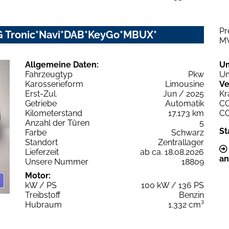
Pr
G Tronic*Navi*DAB*KeyGo*MBUX*
M
Allgemeine Daten:
U
Fahrzeugtyp
Pkw
Um
Karosserieform
Limousine
Ve
Erst-Zul.
Jun / 2025
Kr
Getriebe
Automatik
C
Kilometerstand
17.173 km
C
Anzahl der Türen
5
St
Farbe
Schwarz
Standort
Zentrallager
Lieferzeit
ab ca. 18.08.2026
an
Unsere Nummer
18809
Motor:
kW / PS
100 kW / 136 PS
Treibstoff
Benzin
Hubraum
1.332 cm³