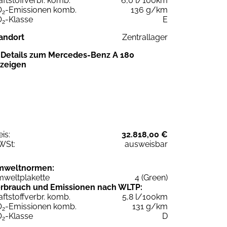
aftstoffverbr. komb.
6,0 l/100km
O
-Emissionen komb.
136 g/km
2
O
-Klasse
E
2
andort
Zentrallager
Details zum Mercedes-Benz A 180
zeigen
eis:
32.818,00 €
WSt:
ausweisbar
mweltnormen:
weltplakette
4 (Green)
rbrauch und Emissionen nach WLTP:
aftstoffverbr. komb.
5,8 l/100km
O
-Emissionen komb.
131 g/km
2
O
-Klasse
D
2