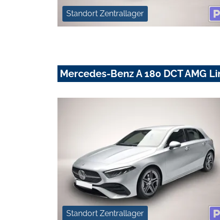
Standort Zentrallager
Mercedes-Benz A 180 DCT AMG Li
Standort Zentrallager