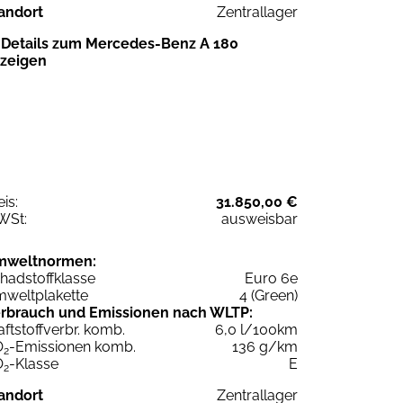
andort
Zentrallager
Details zum Mercedes-Benz A 180
zeigen
eis:
31.850,00 €
WSt:
ausweisbar
mweltnormen:
hadstoffklasse
Euro 6e
weltplakette
4 (Green)
rbrauch und Emissionen nach WLTP:
aftstoffverbr. komb.
6,0 l/100km
O
-Emissionen komb.
136 g/km
2
O
-Klasse
E
2
andort
Zentrallager