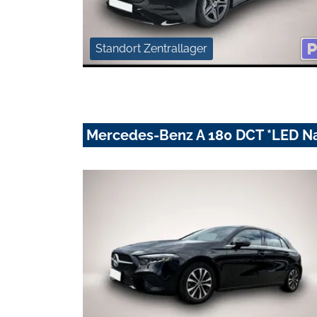
Standort Zentrallager
Mercedes-Benz A 180 DCT *LED N