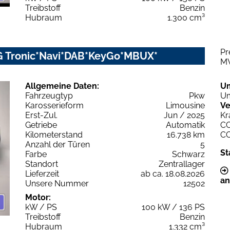
Treibstoff
Benzin
Hubraum
1.300 cm³
Pr
G Tronic*Navi*DAB*KeyGo*MBUX*
M
Allgemeine Daten:
U
Fahrzeugtyp
Pkw
Um
Karosserieform
Limousine
Ve
Erst-Zul.
Jun / 2025
Kr
Getriebe
Automatik
C
Kilometerstand
16.738 km
C
Anzahl der Türen
5
St
Farbe
Schwarz
Standort
Zentrallager
Lieferzeit
ab ca. 18.08.2026
an
Unsere Nummer
12502
Motor:
kW / PS
100 kW / 136 PS
Treibstoff
Benzin
Hubraum
1.332 cm³