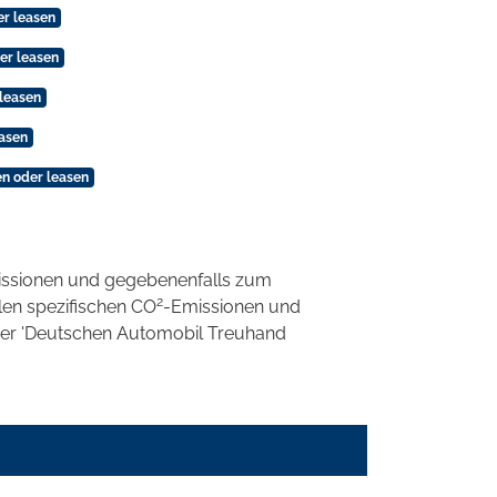
r leasen
er leasen
leasen
easen
n oder leasen
ssionen und gegebenenfalls zum
2
llen spezifischen CO
-Emissionen und
 der 'Deutschen Automobil Treuhand