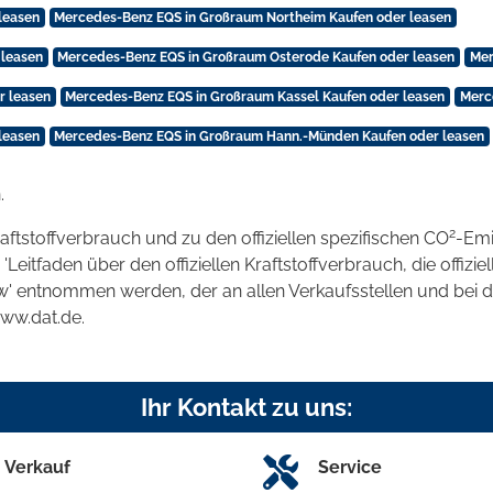
leasen
Mercedes-Benz EQS in Großraum Northeim Kaufen oder leasen
 leasen
Mercedes-Benz EQS in Großraum Osterode Kaufen oder leasen
Mer
r leasen
Mercedes-Benz EQS in Großraum Kassel Kaufen oder leasen
Merc
leasen
Mercedes-Benz EQS in Großraum Hann.-Münden Kaufen oder leasen
.
2
raftstoffverbrauch und zu den offiziellen spezifischen CO
-Emi
tfaden über den offiziellen Kraftstoffverbrauch, die offizie
kw' entnommen werden, der an allen Verkaufsstellen und bei
www.dat.de.
Ihr Kontakt zu uns:
Verkauf
Service