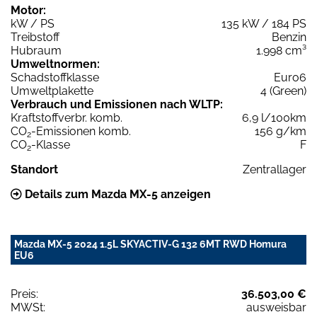
Motor:
kW / PS
135 kW / 184 PS
Treibstoff
Benzin
Hubraum
1.998 cm³
Umweltnormen:
Schadstoffklasse
Euro6
Umweltplakette
4 (Green)
Verbrauch und Emissionen nach WLTP:
Kraftstoffverbr. komb.
6,9 l/100km
CO
-Emissionen komb.
156 g/km
2
CO
-Klasse
F
2
Standort
Zentrallager
Details zum Mazda MX-5 anzeigen
Mazda MX-5 2024 1.5L SKYACTIV-G 132 6MT RWD Homura
EU6
Preis:
36.503,00 €
MWSt:
ausweisbar