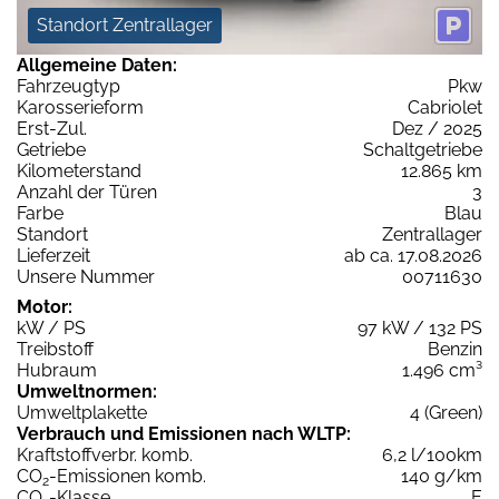
Standort Zentrallager
Allgemeine Daten:
Fahrzeugtyp
Pkw
Karosserieform
Cabriolet
Erst-Zul.
Dez / 2025
Getriebe
Schaltgetriebe
Kilometerstand
12.865 km
Anzahl der Türen
3
Farbe
Blau
Standort
Zentrallager
Lieferzeit
ab ca. 17.08.2026
Unsere Nummer
00711630
Motor:
kW / PS
97 kW / 132 PS
Treibstoff
Benzin
Hubraum
1.496 cm³
Umweltnormen:
Umweltplakette
4 (Green)
Verbrauch und Emissionen nach WLTP:
Kraftstoffverbr. komb.
6,2 l/100km
CO
-Emissionen komb.
140 g/km
2
CO
-Klasse
E