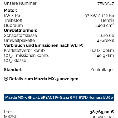
Unsere Nummer
7583947
Motor:
kW / PS
97 kW / 132 PS
Treibstoff
Benzin
Hubraum
1.496 cm³
Umweltnormen:
Schadstoffklasse
Euro 6e
Umweltplakette
4 (Green)
Verbrauch und Emissionen nach WLTP:
Kraftstoffverbr. komb.
6,2 l/100km
CO
-Emissionen komb.
140 g/km
2
CO
-Klasse
E
2
Standort
Zentrallager
Details zum Mazda MX-5 anzeigen
Mazda MX-5 RF 1.5L SKYACTIV-G 132 6MT RWD Homura EU6e
Preis:
38.769,00 €
MWSt:
ausweisbar