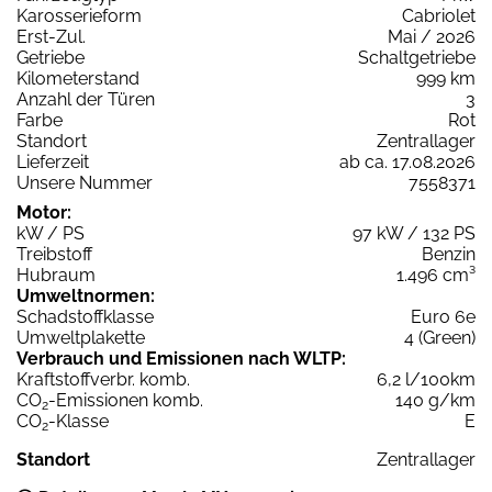
Karosserieform
Cabriolet
Erst-Zul.
Mai / 2026
Getriebe
Schaltgetriebe
Kilometerstand
999 km
Anzahl der Türen
3
Farbe
Rot
Standort
Zentrallager
Lieferzeit
ab ca. 17.08.2026
Unsere Nummer
7558371
Motor:
kW / PS
97 kW / 132 PS
Treibstoff
Benzin
Hubraum
1.496 cm³
Umweltnormen:
Schadstoffklasse
Euro 6e
Umweltplakette
4 (Green)
Verbrauch und Emissionen nach WLTP:
Kraftstoffverbr. komb.
6,2 l/100km
CO
-Emissionen komb.
140 g/km
2
CO
-Klasse
E
2
Standort
Zentrallager