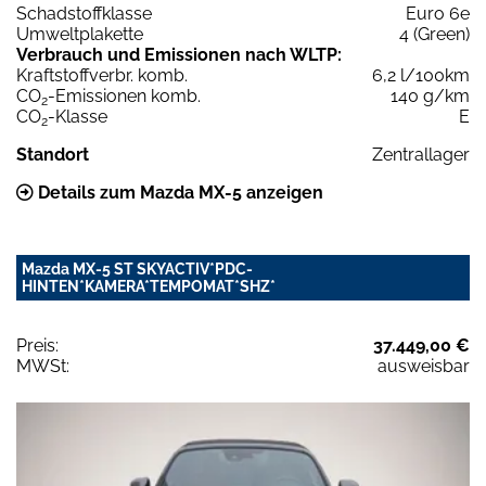
Schadstoffklasse
Euro 6e
Umweltplakette
4 (Green)
Verbrauch und Emissionen nach WLTP:
Kraftstoffverbr. komb.
6,2 l/100km
CO
-Emissionen komb.
140 g/km
2
CO
-Klasse
E
2
Standort
Zentrallager
Details zum Mazda MX-5 anzeigen
Mazda MX-5 ST SKYACTIV*PDC-
HINTEN*KAMERA*TEMPOMAT*SHZ*
Preis:
37.449,00 €
MWSt:
ausweisbar