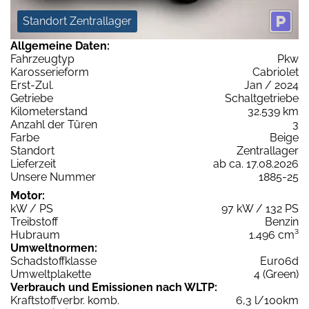
Standort Zentrallager
Allgemeine Daten:
Fahrzeugtyp
Pkw
Karosserieform
Cabriolet
Erst-Zul.
Jan / 2024
Getriebe
Schaltgetriebe
Kilometerstand
32.539 km
Anzahl der Türen
3
Farbe
Beige
Standort
Zentrallager
Lieferzeit
ab ca. 17.08.2026
Unsere Nummer
1885-25
Motor:
kW / PS
97 kW / 132 PS
Treibstoff
Benzin
Hubraum
1.496 cm³
Umweltnormen:
Schadstoffklasse
Euro6d
Umweltplakette
4 (Green)
Verbrauch und Emissionen nach WLTP:
Kraftstoffverbr. komb.
6,3 l/100km