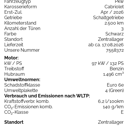
Fahrzeugtyp
Pkw
Karosserieform
Cabriolet
Erst-Zul.
Apr / 2026
Getriebe
Schaltgetriebe
Kilometerstand
2.500 km
Anzahl der Türen
3
Farbe
Schwarz
Standort
Zentrallager
Lieferzeit
ab ca. 17.08.2026
Unsere Nummer
7558372
Motor:
kW / PS
97 kW / 132 PS
Treibstoff
Benzin
Hubraum
1.496 cm³
Umweltnormen:
Schadstoffklasse
Euro 6e
Umweltplakette
4 (Green)
Verbrauch und Emissionen nach WLTP:
Kraftstoffverbr. komb.
6,2 l/100km
CO
-Emissionen komb.
140 g/km
2
CO
-Klasse
E
2
Standort
Zentrallager