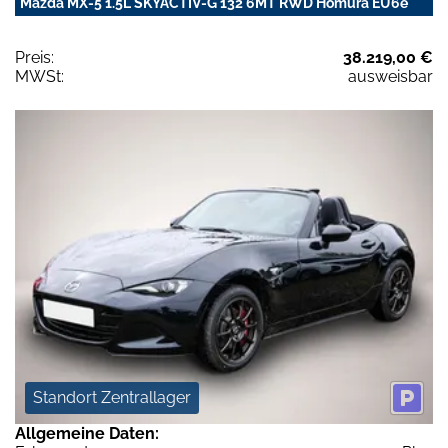
Mazda MX-5 1.5L SKYACTIV-G 132 6MT RWD Homura EU6e
Preis:
38.219,00 €
MWSt:
ausweisbar
Standort Zentrallager
Allgemeine Daten: