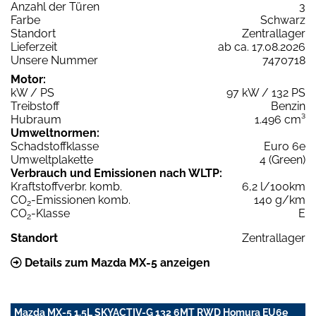
Anzahl der Türen
3
Farbe
Schwarz
Standort
Zentrallager
Lieferzeit
ab ca. 17.08.2026
Unsere Nummer
7470718
Motor:
kW / PS
97 kW / 132 PS
Treibstoff
Benzin
Hubraum
1.496 cm³
Umweltnormen:
Schadstoffklasse
Euro 6e
Umweltplakette
4 (Green)
Verbrauch und Emissionen nach WLTP:
Kraftstoffverbr. komb.
6,2 l/100km
CO
-Emissionen komb.
140 g/km
2
CO
-Klasse
E
2
Standort
Zentrallager
Details zum Mazda MX-5 anzeigen
Mazda MX-5 1.5L SKYACTIV-G 132 6MT RWD Homura EU6e