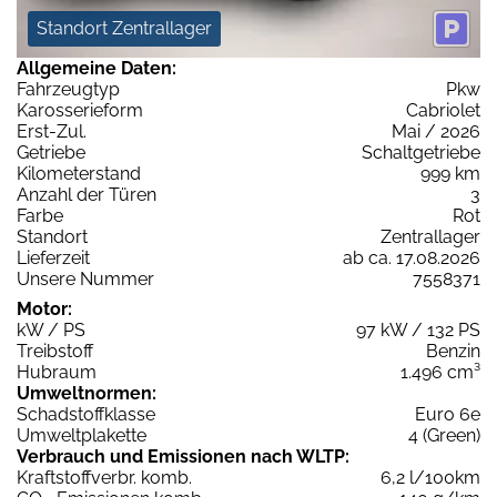
Standort Zentrallager
Allgemeine Daten:
Fahrzeugtyp
Pkw
Karosserieform
Cabriolet
Erst-Zul.
Mai / 2026
Getriebe
Schaltgetriebe
Kilometerstand
999 km
Anzahl der Türen
3
Farbe
Rot
Standort
Zentrallager
Lieferzeit
ab ca. 17.08.2026
Unsere Nummer
7558371
Motor:
kW / PS
97 kW / 132 PS
Treibstoff
Benzin
Hubraum
1.496 cm³
Umweltnormen:
Schadstoffklasse
Euro 6e
Umweltplakette
4 (Green)
Verbrauch und Emissionen nach WLTP:
Kraftstoffverbr. komb.
6,2 l/100km