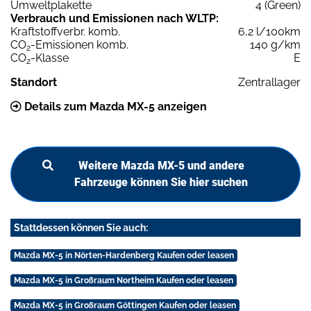
Umweltplakette
4 (Green)
Verbrauch und Emissionen nach WLTP:
Kraftstoffverbr. komb.
6,2 l/100km
CO
-Emissionen komb.
140 g/km
2
CO
-Klasse
E
2
Standort
Zentrallager
Details zum Mazda MX-5 anzeigen
Weitere Mazda MX-5 und andere
Fahrzeuge können Sie hier suchen
Stattdessen können Sie auch:
Mazda MX-5 in Nörten-Hardenberg Kaufen oder leasen
Mazda MX-5 in Großraum Northeim Kaufen oder leasen
Mazda MX-5 in Großraum Göttingen Kaufen oder leasen