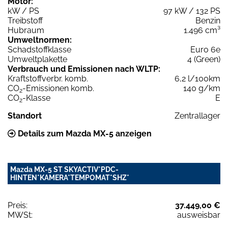
Motor:
kW / PS
97 kW / 132 PS
Treibstoff
Benzin
Hubraum
1.496 cm³
Umweltnormen:
Schadstoffklasse
Euro 6e
Umweltplakette
4 (Green)
Verbrauch und Emissionen nach WLTP:
Kraftstoffverbr. komb.
6,2 l/100km
CO
-Emissionen komb.
140 g/km
2
CO
-Klasse
E
2
Standort
Zentrallager
Details zum Mazda MX-5 anzeigen
Mazda MX-5 ST SKYACTIV*PDC-
HINTEN*KAMERA*TEMPOMAT*SHZ*
Preis:
37.449,00 €
MWSt:
ausweisbar