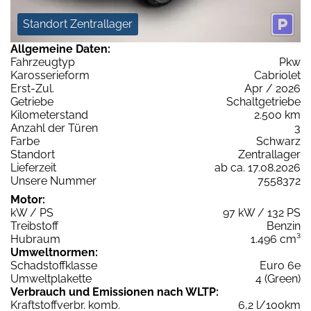
Standort Zentrallager
Allgemeine Daten:
Fahrzeugtyp
Pkw
Karosserieform
Cabriolet
Erst-Zul.
Apr / 2026
Getriebe
Schaltgetriebe
Kilometerstand
2.500 km
Anzahl der Türen
3
Farbe
Schwarz
Standort
Zentrallager
Lieferzeit
ab ca. 17.08.2026
Unsere Nummer
7558372
Motor:
kW / PS
97 kW / 132 PS
Treibstoff
Benzin
Hubraum
1.496 cm³
Umweltnormen:
Schadstoffklasse
Euro 6e
Umweltplakette
4 (Green)
Verbrauch und Emissionen nach WLTP:
Kraftstoffverbr. komb.
6,2 l/100km