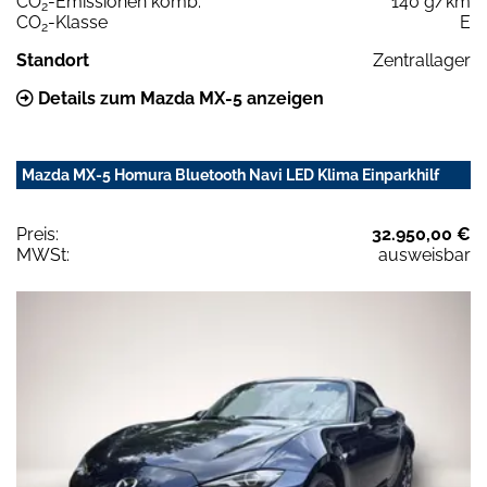
CO
-Emissionen komb.
140 g/km
2
CO
-Klasse
E
2
Standort
Zentrallager
Details zum Mazda MX-5 anzeigen
Mazda MX-5 Homura Bluetooth Navi LED Klima Einparkhilf
Preis:
32.950,00 €
MWSt:
ausweisbar