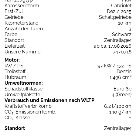
Karosserieform
Cabriolet
Erst-Zul.
Dez / 2025
Getriebe
Schaltgetriebe
Kilometerstand
10 km
Anzahl der Türen
3
Farbe
Schwarz
Standort
Zentrallager
Lieferzeit
ab ca. 17.08.2026
Unsere Nummer
7470718
Motor:
kW / PS
97 kW / 132 PS
Treibstoff
Benzin
Hubraum
1.496 cm³
Umweltnormen:
Schadstoffklasse
Euro 6e
Umweltplakette
4 (Green)
Verbrauch und Emissionen nach WLTP:
Kraftstoffverbr. komb.
6,2 l/100km
CO
-Emissionen komb.
140 g/km
2
CO
-Klasse
E
2
Standort
Zentrallager