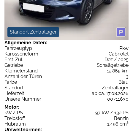
Standort Zentrallager
Allgemeine Daten:
Fahrzeugtyp
Pkw
Karosserieform
Cabriolet
Erst-Zul.
Dez / 2025
Getriebe
Schaltgetriebe
Kilometerstand
12.865 km
Anzahl der Türen
3
Farbe
Blau
Standort
Zentrallager
Lieferzeit
ab ca. 17.08.2026
Unsere Nummer
00711630
Motor:
kW / PS
97 kW / 132 PS
Treibstoff
Benzin
Hubraum
1.496 cm³
Umweltnormen: