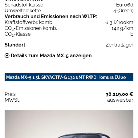
Schadstoffklasse
Euro6d
Umweltplakette
4 (Green)
Verbrauch und Emissionen nach WLTP:
Kraftstoffverbr. komb.
6,3 l/100km
CO
-Emissionen komb.
142 g/km
2
CO
-Klasse
E
2
Standort
Zentrallager
Details zum Mazda MX-5 anzeigen
Mazda MX-5 1.5L SKYACTIV-G 132 6MT RWD Homura EU6e
Preis:
38.219,00 €
MWSt:
ausweisbar