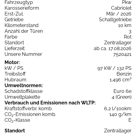
Fahrzeugtyp
Pkw
Karosserieform
Cabriolet
Erst-Zul.
Mär / 2026
Getriebe
Schaltgetriebe
Kilometerstand
10 km
Anzahl der Türen
3
Farbe
Rot
Standort
Zentrallager
Lieferzeit
ab ca. 17.08.2026
Unsere Nummer
7520421
Motor:
kW / PS
97 kW / 132 PS
Treibstoff
Benzin
Hubraum
1.496 cm³
Umweltnormen:
Schadstoffklasse
Euro 6e
Umweltplakette
4 (Green)
Verbrauch und Emissionen nach WLTP:
Kraftstoffverbr. komb.
6,2 l/100km
CO
-Emissionen komb.
140 g/km
2
CO
-Klasse
E
2
Standort
Zentrallager