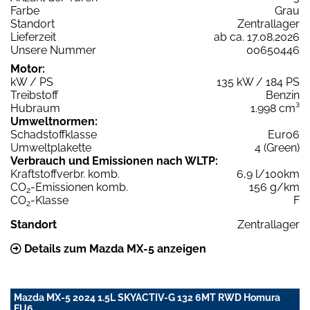
Farbe
Grau
Standort
Zentrallager
Lieferzeit
ab ca. 17.08.2026
Unsere Nummer
00650446
Motor:
kW / PS
135 kW / 184 PS
Treibstoff
Benzin
Hubraum
1.998 cm³
Umweltnormen:
Schadstoffklasse
Euro6
Umweltplakette
4 (Green)
Verbrauch und Emissionen nach WLTP:
Kraftstoffverbr. komb.
6,9 l/100km
CO
-Emissionen komb.
156 g/km
2
CO
-Klasse
F
2
Standort
Zentrallager
Details zum Mazda MX-5 anzeigen
Mazda MX-5 2024 1.5L SKYACTIV-G 132 6MT RWD Homura
EU6