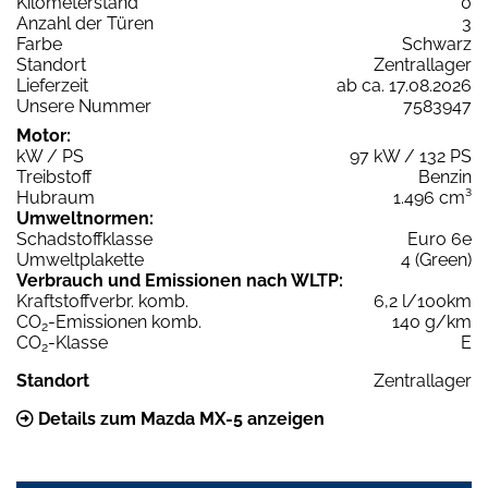
Kilometerstand
0
Anzahl der Türen
3
Farbe
Schwarz
Standort
Zentrallager
Lieferzeit
ab ca. 17.08.2026
Unsere Nummer
7583947
Motor:
kW / PS
97 kW / 132 PS
Treibstoff
Benzin
Hubraum
1.496 cm³
Umweltnormen:
Schadstoffklasse
Euro 6e
Umweltplakette
4 (Green)
Verbrauch und Emissionen nach WLTP:
Kraftstoffverbr. komb.
6,2 l/100km
CO
-Emissionen komb.
140 g/km
2
CO
-Klasse
E
2
Standort
Zentrallager
Details zum Mazda MX-5 anzeigen