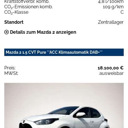
Kraftstoffverbr. komb.
4,8 l/100km
CO
-Emissionen komb.
109 g/km
2
CO
-Klasse
C
2
Standort
Zentrallager
Details zum Mazda 2 anzeigen
Mazda 2 1.5 CVT Pure **ACC Klimaautomatik DAB+**
Preis:
18.100,00 €
MWSt:
ausweisbar