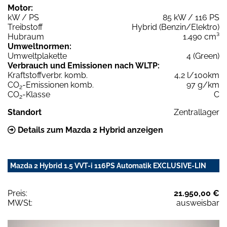
Motor:
kW / PS
85 kW / 116 PS
Treibstoff
Hybrid (Benzin/Elektro)
Hubraum
1.490 cm³
Umweltnormen:
Umweltplakette
4 (Green)
Verbrauch und Emissionen nach WLTP:
Kraftstoffverbr. komb.
4,2 l/100km
CO
-Emissionen komb.
97 g/km
2
CO
-Klasse
C
2
Standort
Zentrallager
Details zum Mazda 2 Hybrid anzeigen
Mazda 2 Hybrid 1.5 VVT-i 116PS Automatik EXCLUSIVE-LIN
Preis:
21.950,00 €
MWSt:
ausweisbar