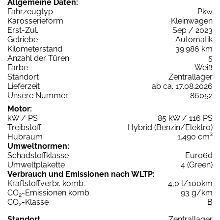
Allgemeine Daten:
Fahrzeugtyp
Pkw
Karosserieform
Kleinwagen
Erst-Zul.
Sep / 2023
Getriebe
Automatik
Kilometerstand
39.986 km
Anzahl der Türen
5
Farbe
Weiß
Standort
Zentrallager
Lieferzeit
ab ca. 17.08.2026
Unsere Nummer
86052
Motor:
kW / PS
85 kW / 116 PS
Treibstoff
Hybrid (Benzin/Elektro)
Hubraum
1.490 cm³
Umweltnormen:
Schadstoffklasse
Euro6d
Umweltplakette
4 (Green)
Verbrauch und Emissionen nach WLTP:
Kraftstoffverbr. komb.
4,0 l/100km
CO
-Emissionen komb.
93 g/km
2
CO
-Klasse
B
2
Standort
Zentrallager