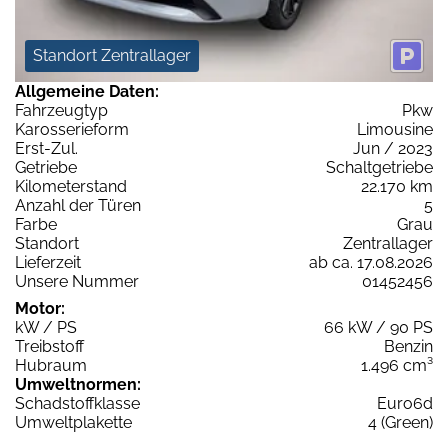
Standort Zentrallager
Allgemeine Daten:
Fahrzeugtyp
Pkw
Karosserieform
Limousine
Erst-Zul.
Jun / 2023
Getriebe
Schaltgetriebe
Kilometerstand
22.170 km
Anzahl der Türen
5
Farbe
Grau
Standort
Zentrallager
Lieferzeit
ab ca. 17.08.2026
Unsere Nummer
01452456
Motor:
kW / PS
66 kW / 90 PS
Treibstoff
Benzin
Hubraum
1.496 cm³
Umweltnormen:
Schadstoffklasse
Euro6d
Umweltplakette
4 (Green)