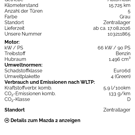
Kilometerstand
15.725 km
Anzahl der Türen
5
Farbe
Grau
Standort
Zentrallager
Lieferzeit
ab ca. 17.08.2026
Unsere Nummer
103211865
Motor:
kW / PS
66 kW / 90 PS
Treibstoff
Benzin
Hubraum
1.496 cm³
Umweltnormen:
Schadstoffklasse
Euro6d
Umweltplakette
4 (Green)
Verbrauch und Emissionen nach WLTP:
Kraftstoffverbr. komb.
5,9 l/100km
CO
-Emissionen komb.
133 g/km
2
CO
-Klasse
D
2
Standort
Zentrallager
Details zum Mazda 2 anzeigen