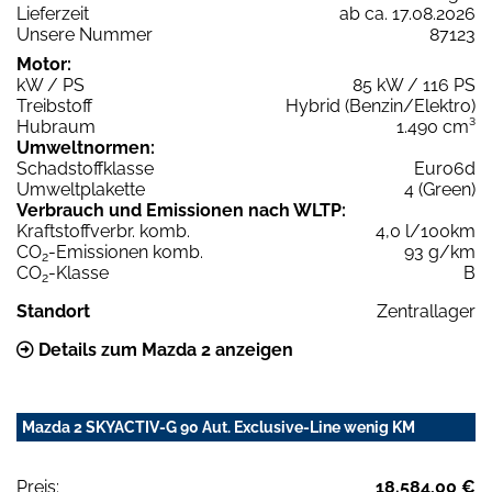
Lieferzeit
ab ca. 17.08.2026
Unsere Nummer
87123
Motor:
kW / PS
85 kW / 116 PS
Treibstoff
Hybrid (Benzin/Elektro)
Hubraum
1.490 cm³
Umweltnormen:
Schadstoffklasse
Euro6d
Umweltplakette
4 (Green)
Verbrauch und Emissionen nach WLTP:
Kraftstoffverbr. komb.
4,0 l/100km
CO
-Emissionen komb.
93 g/km
2
CO
-Klasse
B
2
Standort
Zentrallager
Details zum Mazda 2 anzeigen
Mazda 2 SKYACTIV-G 90 Aut. Exclusive-Line wenig KM
Preis:
18.584,00 €