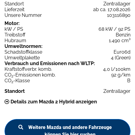
Standort
Zentrallager
Lieferzeit
ab ca. 17.08.2026
Unsere Nummer
103116890
Motor:
kW / PS
68 kW / 92 PS
Treibstoff
Benzin
Hubraum
1.490 cm³
Umweltnormen:
Schadstoffklasse
Euro6d
Umweltplakette
4 (Green)
Verbrauch und Emissionen nach WLTP:
Kraftstoffverbr. komb.
4,0 l/100km
CO
-Emissionen komb.
92 g/km
2
CO
-Klasse
B
2
Standort
Zentrallager
Details zum Mazda 2 Hybrid anzeigen
Weitere Mazda und andere Fahrzeuge
können Sie hier suchen