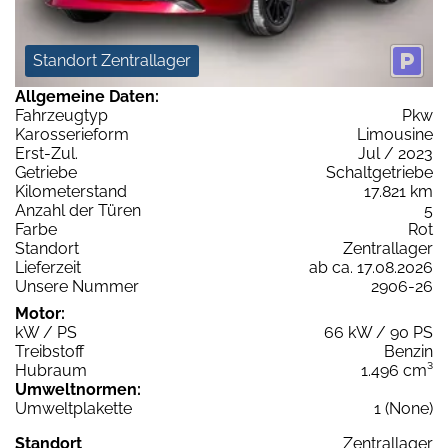
Standort Zentrallager
Allgemeine Daten:
Fahrzeugtyp
Pkw
Karosserieform
Limousine
Erst-Zul.
Jul / 2023
Getriebe
Schaltgetriebe
Kilometerstand
17.821 km
Anzahl der Türen
5
Farbe
Rot
Standort
Zentrallager
Lieferzeit
ab ca. 17.08.2026
Unsere Nummer
2906-26
Motor:
kW / PS
66 kW / 90 PS
Treibstoff
Benzin
Hubraum
1.496 cm³
Umweltnormen:
Umweltplakette
1 (None)
Standort
Zentrallager