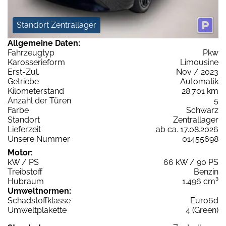
Standort Zentrallager
Allgemeine Daten:
Fahrzeugtyp
Pkw
Karosserieform
Limousine
Erst-Zul.
Nov / 2023
Getriebe
Automatik
Kilometerstand
28.701 km
Anzahl der Türen
5
Farbe
Schwarz
Standort
Zentrallager
Lieferzeit
ab ca. 17.08.2026
Unsere Nummer
01455698
Motor:
kW / PS
66 kW / 90 PS
Treibstoff
Benzin
Hubraum
1.496 cm³
Umweltnormen:
Schadstoffklasse
Euro6d
Umweltplakette
4 (Green)