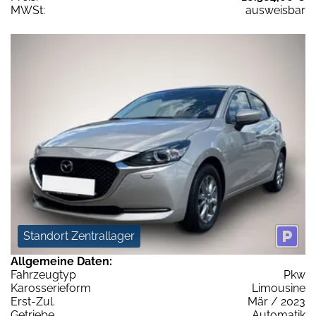
MWSt:
ausweisbar
Standort Zentrallager
Allgemeine Daten:
Fahrzeugtyp
Pkw
Karosserieform
Limousine
Erst-Zul.
Mär / 2023
Getriebe
Automatik