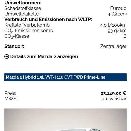
Umweltnormen:
Schadstoffklasse
Euro6d
Umweltplakette
4 (Green)
Verbrauch und Emissionen nach WLTP:
Kraftstoffverbr. komb.
4,0 l/100km
CO
-Emissionen komb.
93 g/km
2
CO
-Klasse
B
2
Standort
Zentrallager
Details zum Mazda 2 anzeigen
Mazda 2 Hybrid 1.5L VVT-i 116 CVT FWD Prime-Line
Preis:
23.149,00 €
MWSt:
ausweisbar