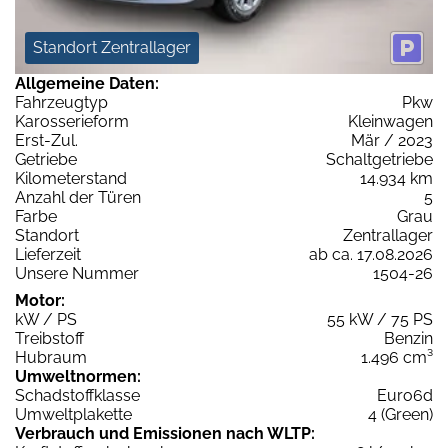
Standort Zentrallager
Allgemeine Daten:
Fahrzeugtyp
Pkw
Karosserieform
Kleinwagen
Erst-Zul.
Mär / 2023
Getriebe
Schaltgetriebe
Kilometerstand
14.934 km
Anzahl der Türen
5
Farbe
Grau
Standort
Zentrallager
Lieferzeit
ab ca. 17.08.2026
Unsere Nummer
1504-26
Motor:
kW / PS
55 kW / 75 PS
Treibstoff
Benzin
Hubraum
1.496 cm³
Umweltnormen:
Schadstoffklasse
Euro6d
Umweltplakette
4 (Green)
Verbrauch und Emissionen nach WLTP: