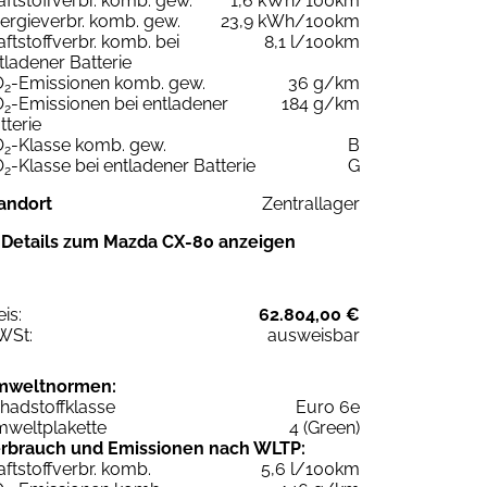
aftstoffverbr. komb. gew.
1,6 kWh/100km
ergieverbr. komb. gew.
23,9 kWh/100km
aftstoffverbr. komb. bei
8,1 l/100km
tladener Batterie
O
-Emissionen komb. gew.
36 g/km
2
O
-Emissionen bei entladener
184 g/km
2
tterie
O
-Klasse komb. gew.
B
2
O
-Klasse bei entladener Batterie
G
2
andort
Zentrallager
Details zum Mazda CX-80 anzeigen
eis:
62.804,00 €
WSt:
ausweisbar
mweltnormen:
hadstoffklasse
Euro 6e
weltplakette
4 (Green)
rbrauch und Emissionen nach WLTP:
aftstoffverbr. komb.
5,6 l/100km