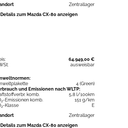
andort
Zentrallager
Details zum Mazda CX-80 anzeigen
eis:
64.949,00 €
WSt:
ausweisbar
mweltnormen:
weltplakette
4 (Green)
rbrauch und Emissionen nach WLTP:
aftstoffverbr. komb.
5,8 l/100km
O
-Emissionen komb.
151 g/km
2
O
-Klasse
E
2
andort
Zentrallager
Details zum Mazda CX-80 anzeigen