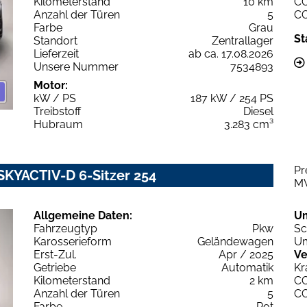
Kilometerstand
10 km
C
Anzahl der Türen
5
C
Farbe
Grau
St
Standort
Zentrallager
Lieferzeit
ab ca. 17.08.2026
Unsere Nummer
7534893
Motor:
kW / PS
187 kW / 254 PS
Treibstoff
Diesel
Hubraum
3.283 cm³
Pr
SKYACTIV-D 6-Sitzer 254
M
Allgemeine Daten:
U
Fahrzeugtyp
Pkw
Sc
Karosserieform
Geländewagen
Um
Erst-Zul.
Apr / 2025
Ve
Getriebe
Automatik
Kr
Kilometerstand
2 km
C
Anzahl der Türen
5
C
Farbe
Rot