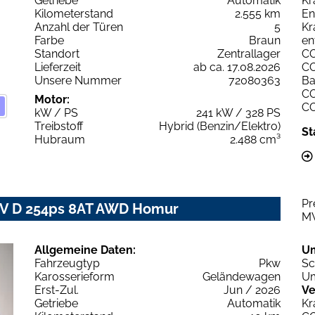
Getriebe
Automatik
Kr
Kilometerstand
2.555 km
En
Anzahl der Türen
5
Kr
Farbe
Braun
en
Standort
Zentrallager
C
Lieferzeit
ab ca. 17.08.2026
C
Unsere Nummer
72080363
Ba
C
Motor:
C
kW / PS
241 kW / 328 PS
Treibstoff
Hybrid (Benzin/Elektro)
St
Hubraum
2.488 cm³
Pr
IV D 254ps 8AT AWD Homur
M
Allgemeine Daten:
U
Fahrzeugtyp
Pkw
Sc
Karosserieform
Geländewagen
Um
Erst-Zul.
Jun / 2026
Ve
Getriebe
Automatik
Kr