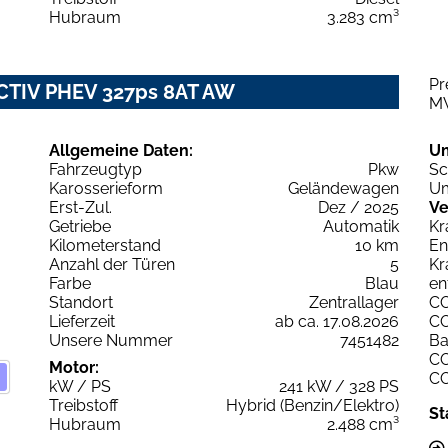
Hubraum
3.283 cm³
Pr
ACTIV PHEV 327ps 8AT AW
M
Allgemeine Daten:
U
Fahrzeugtyp
Pkw
Sc
Karosserieform
Geländewagen
Um
Erst-Zul.
Dez / 2025
Ve
Getriebe
Automatik
Kr
Kilometerstand
10 km
En
Anzahl der Türen
5
Kr
Farbe
Blau
en
Standort
Zentrallager
C
Lieferzeit
ab ca. 17.08.2026
C
Unsere Nummer
7451482
Ba
C
Motor:
C
kW / PS
241 kW / 328 PS
Treibstoff
Hybrid (Benzin/Elektro)
St
Hubraum
2.488 cm³