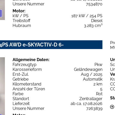
Unsere Nummer
7534870
Motor:
kW / PS
187 kW / 254 PS
Treibstoff
Diesel
Hubraum
3.283 cm³
Pr
54PS AWD e-SKYACTIV-D 6-
M
Allgemeine Daten:
U
Fahrzeugtyp
Pkw
Sc
Karosserieform
Geländewagen
Um
Erst-Zul.
Aug / 2025
Ve
Getriebe
Automatik
Kr
Kilometerstand
2 km
C
Anzahl der Türen
5
C
Farbe
Rot
St
Standort
Zentrallager
Lieferzeit
ab ca. 17.08.2026
Unsere Nummer
7263839