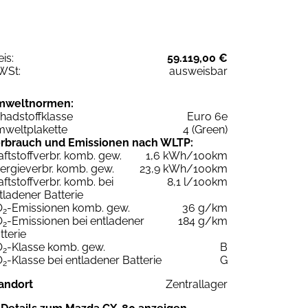
eis:
59.119,00 €
WSt:
ausweisbar
mweltnormen:
hadstoffklasse
Euro 6e
weltplakette
4 (Green)
rbrauch und Emissionen nach WLTP:
aftstoffverbr. komb. gew.
1,6 kWh/100km
ergieverbr. komb. gew.
23,9 kWh/100km
aftstoffverbr. komb. bei
8,1 l/100km
tladener Batterie
O
-Emissionen komb. gew.
36 g/km
2
O
-Emissionen bei entladener
184 g/km
2
tterie
O
-Klasse komb. gew.
B
2
O
-Klasse bei entladener Batterie
G
2
andort
Zentrallager