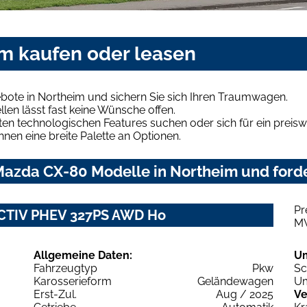
m kaufen oder leasen
ote in Northeim und sichern Sie sich Ihren Traumwagen.
len lässt fast keine Wünsche offen.
en technologischen Features suchen oder sich für ein preiswe
hnen eine breite Palette an Optionen.
azda CX-80 Modelle in Northeim und forde
Pr
YACTIV PHEV 327PS AWD Ho
M
Allgemeine Daten:
U
Fahrzeugtyp
Pkw
Sc
Karosserieform
Geländewagen
Um
Erst-Zul.
Aug / 2025
Ve