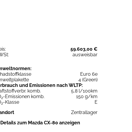
eis:
59.603,00 €
WSt:
ausweisbar
mweltnormen:
hadstoffklasse
Euro 6e
weltplakette
4 (Green)
rbrauch und Emissionen nach WLTP:
aftstoffverbr. komb.
5,8 l/100km
O
-Emissionen komb.
150 g/km
2
O
-Klasse
E
2
andort
Zentrallager
Details zum Mazda CX-80 anzeigen