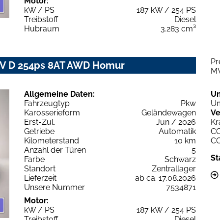
Motor:
kW / PS
187 kW / 254 PS
Treibstoff
Diesel
Hubraum
3.283 cm³
Pr
IV D 254ps 8AT AWD Homur
M
Allgemeine Daten:
U
Fahrzeugtyp
Pkw
Um
Karosserieform
Geländewagen
Ve
Erst-Zul.
Jun / 2026
Kr
Getriebe
Automatik
C
Kilometerstand
10 km
C
Anzahl der Türen
5
St
Farbe
Schwarz
Standort
Zentrallager
Lieferzeit
ab ca. 17.08.2026
Unsere Nummer
7534871
Motor:
kW / PS
187 kW / 254 PS
Treibstoff
Diesel