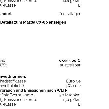
O
-Emissionen komb.
146 g/km
2
O
-Klasse
E
2
andort
Zentrallager
Details zum Mazda CX-80 anzeigen
eis:
57.953,00 €
WSt:
ausweisbar
mweltnormen:
hadstoffklasse
Euro 6e
weltplakette
4 (Green)
rbrauch und Emissionen nach WLTP:
aftstoffverbr. komb.
5,8 l/100km
O
-Emissionen komb.
150 g/km
2
O
-Klasse
E
2