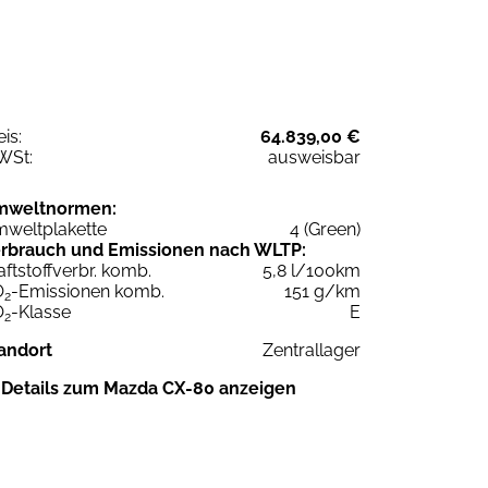
eis:
64.839,00 €
WSt:
ausweisbar
mweltnormen:
weltplakette
4 (Green)
rbrauch und Emissionen nach WLTP:
aftstoffverbr. komb.
5,8 l/100km
O
-Emissionen komb.
151 g/km
2
O
-Klasse
E
2
andort
Zentrallager
Details zum Mazda CX-80 anzeigen