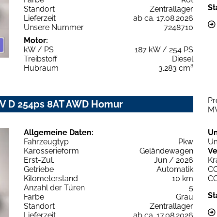
St
Standort
Zentrallager
Lieferzeit
ab ca. 17.08.2026
Unsere Nummer
7248710
Motor:
kW / PS
187 kW / 254 PS
Treibstoff
Diesel
Hubraum
3.283 cm³
Pr
IV D 254ps 8AT AWD Homur
M
Allgemeine Daten:
U
Fahrzeugtyp
Pkw
Um
Karosserieform
Geländewagen
Ve
Erst-Zul.
Jun / 2026
Kr
Getriebe
Automatik
C
Kilometerstand
10 km
C
Anzahl der Türen
5
St
Farbe
Grau
Standort
Zentrallager
Lieferzeit
ab ca. 17.08.2026