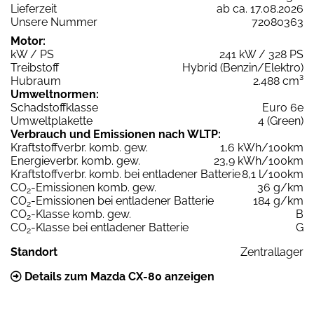
Lieferzeit
ab ca. 17.08.2026
Unsere Nummer
72080363
Motor:
kW / PS
241 kW / 328 PS
Treibstoff
Hybrid (Benzin/Elektro)
Hubraum
2.488 cm³
Umweltnormen:
Schadstoffklasse
Euro 6e
Umweltplakette
4 (Green)
Verbrauch und Emissionen nach WLTP:
Kraftstoffverbr. komb. gew.
1,6 kWh/100km
Energieverbr. komb. gew.
23,9 kWh/100km
Kraftstoffverbr. komb. bei entladener Batterie
8,1 l/100km
CO
-Emissionen komb. gew.
36 g/km
2
CO
-Emissionen bei entladener Batterie
184 g/km
2
CO
-Klasse komb. gew.
B
2
CO
-Klasse bei entladener Batterie
G
2
Standort
Zentrallager
Details zum Mazda CX-80 anzeigen