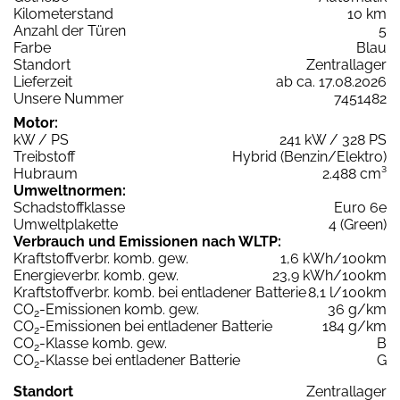
Kilometerstand
10 km
Anzahl der Türen
5
Farbe
Blau
Standort
Zentrallager
Lieferzeit
ab ca. 17.08.2026
Unsere Nummer
7451482
Motor:
kW / PS
241 kW / 328 PS
Treibstoff
Hybrid (Benzin/Elektro)
Hubraum
2.488 cm³
Umweltnormen:
Schadstoffklasse
Euro 6e
Umweltplakette
4 (Green)
Verbrauch und Emissionen nach WLTP:
Kraftstoffverbr. komb. gew.
1,6 kWh/100km
Energieverbr. komb. gew.
23,9 kWh/100km
Kraftstoffverbr. komb. bei entladener Batterie
8,1 l/100km
CO
-Emissionen komb. gew.
36 g/km
2
CO
-Emissionen bei entladener Batterie
184 g/km
2
CO
-Klasse komb. gew.
B
2
CO
-Klasse bei entladener Batterie
G
2
Standort
Zentrallager