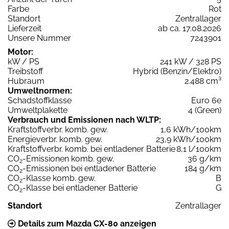
Farbe
Rot
Standort
Zentrallager
Lieferzeit
ab ca. 17.08.2026
Unsere Nummer
7243901
Motor:
kW / PS
241 kW / 328 PS
Treibstoff
Hybrid (Benzin/Elektro)
Hubraum
2.488 cm³
Umweltnormen:
Schadstoffklasse
Euro 6e
Umweltplakette
4 (Green)
Verbrauch und Emissionen nach WLTP:
Kraftstoffverbr. komb. gew.
1,6 kWh/100km
Energieverbr. komb. gew.
23,9 kWh/100km
Kraftstoffverbr. komb. bei entladener Batterie
8,1 l/100km
CO
-Emissionen komb. gew.
36 g/km
2
CO
-Emissionen bei entladener Batterie
184 g/km
2
CO
-Klasse komb. gew.
B
2
CO
-Klasse bei entladener Batterie
G
2
Standort
Zentrallager
Details zum Mazda CX-80 anzeigen