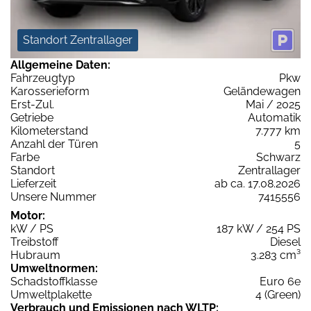
Standort Zentrallager
Allgemeine Daten:
Fahrzeugtyp
Pkw
Karosserieform
Geländewagen
Erst-Zul.
Mai / 2025
Getriebe
Automatik
Kilometerstand
7.777 km
Anzahl der Türen
5
Farbe
Schwarz
Standort
Zentrallager
Lieferzeit
ab ca. 17.08.2026
Unsere Nummer
7415556
Motor:
kW / PS
187 kW / 254 PS
Treibstoff
Diesel
Hubraum
3.283 cm³
Umweltnormen:
Schadstoffklasse
Euro 6e
Umweltplakette
4 (Green)
Verbrauch und Emissionen nach WLTP: