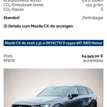
Kraftstoffverbr. komb.
5,8 l/100km
CO
-Emissionen komb.
150 g/km
2
CO
-Klasse
E
2
Standort
Zentrallager
Details zum Mazda CX-80 anzeigen
Mazda CX-80 2026 3.3L e-SKYACTIV D 254ps 8AT AWD Homur
Preis:
64.949,00 €
MWSt:
ausweisbar