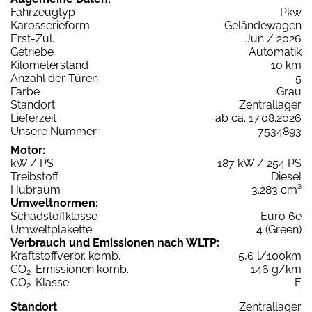
Fahrzeugtyp
Pkw
Karosserieform
Geländewagen
Erst-Zul.
Jun / 2026
Getriebe
Automatik
Kilometerstand
10 km
Anzahl der Türen
5
Farbe
Grau
Standort
Zentrallager
Lieferzeit
ab ca. 17.08.2026
Unsere Nummer
7534893
Motor:
kW / PS
187 kW / 254 PS
Treibstoff
Diesel
Hubraum
3.283 cm³
Umweltnormen:
Schadstoffklasse
Euro 6e
Umweltplakette
4 (Green)
Verbrauch und Emissionen nach WLTP:
Kraftstoffverbr. komb.
5,6 l/100km
CO
-Emissionen komb.
146 g/km
2
CO
-Klasse
E
2
Standort
Zentrallager