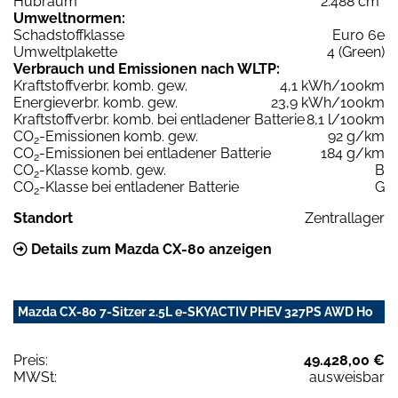
Hubraum
2.488 cm³
Umweltnormen:
Schadstoffklasse
Euro 6e
Umweltplakette
4 (Green)
Verbrauch und Emissionen nach WLTP:
Kraftstoffverbr. komb. gew.
4,1 kWh/100km
Energieverbr. komb. gew.
23,9 kWh/100km
Kraftstoffverbr. komb. bei entladener Batterie
8,1 l/100km
CO
-Emissionen komb. gew.
92 g/km
2
CO
-Emissionen bei entladener Batterie
184 g/km
2
CO
-Klasse komb. gew.
B
2
CO
-Klasse bei entladener Batterie
G
2
Standort
Zentrallager
Details zum Mazda CX-80 anzeigen
Mazda CX-80 7-Sitzer 2.5L e-SKYACTIV PHEV 327PS AWD Ho
Preis:
49.428,00 €
MWSt:
ausweisbar