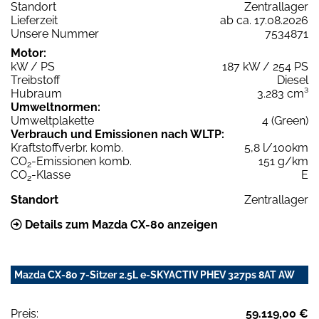
Standort
Zentrallager
Lieferzeit
ab ca. 17.08.2026
Unsere Nummer
7534871
Motor:
kW / PS
187 kW / 254 PS
Treibstoff
Diesel
Hubraum
3.283 cm³
Umweltnormen:
Umweltplakette
4 (Green)
Verbrauch und Emissionen nach WLTP:
Kraftstoffverbr. komb.
5,8 l/100km
CO
-Emissionen komb.
151 g/km
2
CO
-Klasse
E
2
Standort
Zentrallager
Details zum Mazda CX-80 anzeigen
Mazda CX-80 7-Sitzer 2.5L e-SKYACTIV PHEV 327ps 8AT AW
Preis:
59.119,00 €