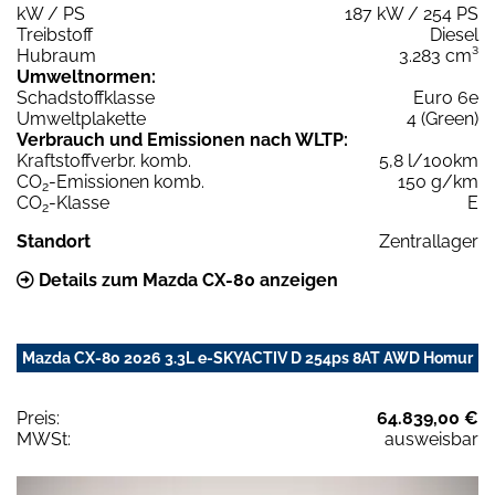
kW / PS
187 kW / 254 PS
Treibstoff
Diesel
Hubraum
3.283 cm³
Umweltnormen:
Schadstoffklasse
Euro 6e
Umweltplakette
4 (Green)
Verbrauch und Emissionen nach WLTP:
Kraftstoffverbr. komb.
5,8 l/100km
CO
-Emissionen komb.
150 g/km
2
CO
-Klasse
E
2
Standort
Zentrallager
Details zum Mazda CX-80 anzeigen
Mazda CX-80 2026 3.3L e-SKYACTIV D 254ps 8AT AWD Homur
Preis:
64.839,00 €
MWSt:
ausweisbar