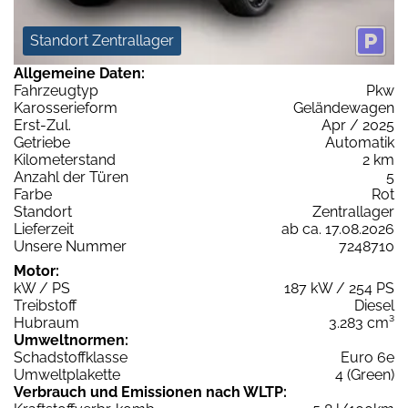
Standort Zentrallager
Allgemeine Daten:
Fahrzeugtyp
Pkw
Karosserieform
Geländewagen
Erst-Zul.
Apr / 2025
Getriebe
Automatik
Kilometerstand
2 km
Anzahl der Türen
5
Farbe
Rot
Standort
Zentrallager
Lieferzeit
ab ca. 17.08.2026
Unsere Nummer
7248710
Motor:
kW / PS
187 kW / 254 PS
Treibstoff
Diesel
Hubraum
3.283 cm³
Umweltnormen:
Schadstoffklasse
Euro 6e
Umweltplakette
4 (Green)
Verbrauch und Emissionen nach WLTP: