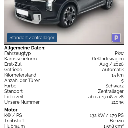
Standort Zentrallager
Allgemeine Daten:
Fahrzeugtyp
Pkw
Karosserieform
Geländewagen
Erst-Zul.
Aug / 2026
Getriebe
Automatik
Kilometerstand
15 km
Anzahl der Türen
5
Farbe
Schwarz
Standort
Zentrallager
Lieferzeit
ab ca. 17.08.2026
Unsere Nummer
21035
Motor:
kW / PS
132 kW / 179 PS
Treibstoff
Benzin
Hubraum
1.598 cm³