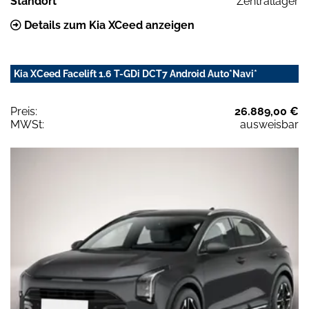
Standort
Zentrallager
Details zum Kia XCeed anzeigen
Kia XCeed Facelift 1.6 T-GDi DCT7 Android Auto*Navi*
Preis:
26.889,00 €
MWSt:
ausweisbar