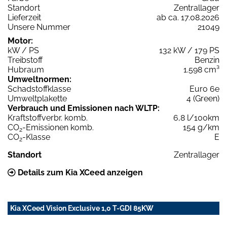
Standort
Zentrallager
Lieferzeit
ab ca. 17.08.2026
Unsere Nummer
21049
Motor:
kW / PS
132 kW / 179 PS
Treibstoff
Benzin
Hubraum
1.598 cm³
Umweltnormen:
Schadstoffklasse
Euro 6e
Umweltplakette
4 (Green)
Verbrauch und Emissionen nach WLTP:
Kraftstoffverbr. komb.
6,8 l/100km
CO
-Emissionen komb.
154 g/km
2
CO
-Klasse
E
2
Standort
Zentrallager
Details zum Kia XCeed anzeigen
Kia XCeed Vision Exclusive 1,0 T-GDI 85KW