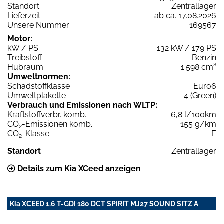
Standort
Zentrallager
Lieferzeit
ab ca. 17.08.2026
Unsere Nummer
169567
Motor:
kW / PS
132 kW / 179 PS
Treibstoff
Benzin
Hubraum
1.598 cm³
Umweltnormen:
Schadstoffklasse
Euro6
Umweltplakette
4 (Green)
Verbrauch und Emissionen nach WLTP:
Kraftstoffverbr. komb.
6,8 l/100km
CO
-Emissionen komb.
155 g/km
2
CO
-Klasse
E
2
Standort
Zentrallager
Details zum Kia XCeed anzeigen
Kia XCEED 1.6 T-GDI 180 DCT SPIRIT MJ27 SOUND SITZ A