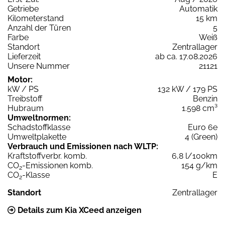
Getriebe
Automatik
Kilometerstand
15 km
Anzahl der Türen
5
Farbe
Weiß
Standort
Zentrallager
Lieferzeit
ab ca. 17.08.2026
Unsere Nummer
21121
Motor:
kW / PS
132 kW / 179 PS
Treibstoff
Benzin
Hubraum
1.598 cm³
Umweltnormen:
Schadstoffklasse
Euro 6e
Umweltplakette
4 (Green)
Verbrauch und Emissionen nach WLTP:
Kraftstoffverbr. komb.
6,8 l/100km
CO
-Emissionen komb.
154 g/km
2
CO
-Klasse
E
2
Standort
Zentrallager
Details zum Kia XCeed anzeigen