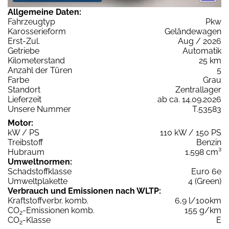
Allgemeine Daten:
Fahrzeugtyp
Pkw
Karosserieform
Geländewagen
Erst-Zul.
Aug / 2026
Getriebe
Automatik
Kilometerstand
25 km
Anzahl der Türen
5
Farbe
Grau
Standort
Zentrallager
Lieferzeit
ab ca. 14.09.2026
Unsere Nummer
T.53583
Motor:
kW / PS
110 kW / 150 PS
Treibstoff
Benzin
Hubraum
1.598 cm³
Umweltnormen:
Schadstoffklasse
Euro 6e
Umweltplakette
4 (Green)
Verbrauch und Emissionen nach WLTP:
Kraftstoffverbr. komb.
6,9 l/100km
CO
-Emissionen komb.
155 g/km
2
CO
-Klasse
E
2