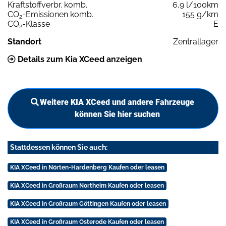
Kraftstoffverbr. komb.
6,9 l/100km
CO
-Emissionen komb.
155 g/km
2
CO
-Klasse
E
2
Standort
Zentrallager
Details zum Kia XCeed anzeigen
Weitere KIA XCeed und andere Fahrzeuge
können Sie hier suchen
Stattdessen können Sie auch:
KIA XCeed in Nörten-Hardenberg Kaufen oder leasen
KIA XCeed in Großraum Northeim Kaufen oder leasen
KIA XCeed in Großraum Göttingen Kaufen oder leasen
KIA XCeed in Großraum Osterode Kaufen oder leasen