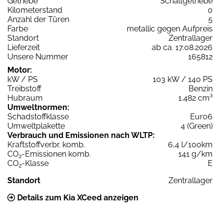
Getriebe
Schaltgetriebe
Kilometerstand
0
Anzahl der Türen
5
Farbe
metallic gegen Aufpreis
Standort
Zentrallager
Lieferzeit
ab ca. 17.08.2026
Unsere Nummer
165812
Motor:
kW / PS
103 kW / 140 PS
Treibstoff
Benzin
Hubraum
1.482 cm³
Umweltnormen:
Schadstoffklasse
Euro6
Umweltplakette
4 (Green)
Verbrauch und Emissionen nach WLTP:
Kraftstoffverbr. komb.
6,4 l/100km
CO
-Emissionen komb.
141 g/km
2
CO
-Klasse
E
2
Standort
Zentrallager
Details zum Kia XCeed anzeigen