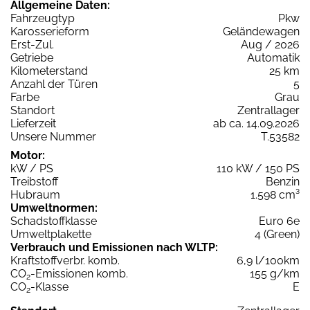
Allgemeine Daten:
Fahrzeugtyp
Pkw
Karosserieform
Geländewagen
Erst-Zul.
Aug / 2026
Getriebe
Automatik
Kilometerstand
25 km
Anzahl der Türen
5
Farbe
Grau
Standort
Zentrallager
Lieferzeit
ab ca. 14.09.2026
Unsere Nummer
T.53582
Motor:
kW / PS
110 kW / 150 PS
Treibstoff
Benzin
Hubraum
1.598 cm³
Umweltnormen:
Schadstoffklasse
Euro 6e
Umweltplakette
4 (Green)
Verbrauch und Emissionen nach WLTP:
Kraftstoffverbr. komb.
6,9 l/100km
CO
-Emissionen komb.
155 g/km
2
CO
-Klasse
E
2