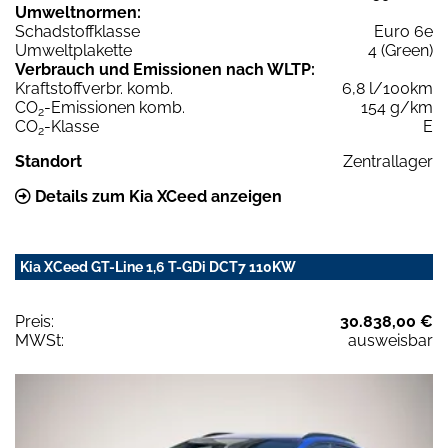
Umweltnormen:
Schadstoffklasse
Euro 6e
Umweltplakette
4 (Green)
Verbrauch und Emissionen nach WLTP:
Kraftstoffverbr. komb.
6,8 l/100km
CO
-Emissionen komb.
154 g/km
2
CO
-Klasse
E
2
Standort
Zentrallager
Details zum Kia XCeed anzeigen
Kia XCeed GT-Line 1,6 T-GDi DCT7 110KW
Preis:
30.838,00 €
MWSt:
ausweisbar