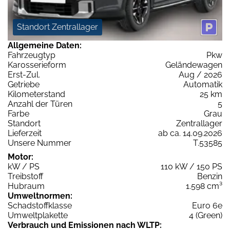
Standort Zentrallager
Allgemeine Daten:
Fahrzeugtyp
Pkw
Karosserieform
Geländewagen
Erst-Zul.
Aug / 2026
Getriebe
Automatik
Kilometerstand
25 km
Anzahl der Türen
5
Farbe
Grau
Standort
Zentrallager
Lieferzeit
ab ca. 14.09.2026
Unsere Nummer
T.53585
Motor:
kW / PS
110 kW / 150 PS
Treibstoff
Benzin
Hubraum
1.598 cm³
Umweltnormen:
Schadstoffklasse
Euro 6e
Umweltplakette
4 (Green)
Verbrauch und Emissionen nach WLTP: