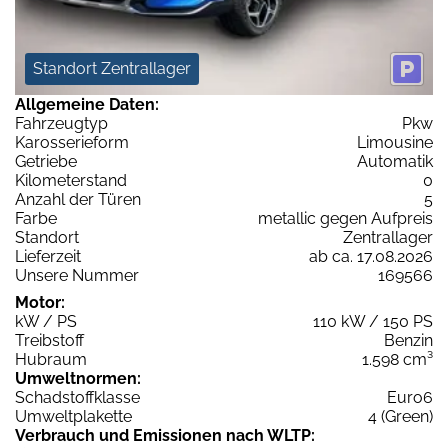
Standort Zentrallager
Allgemeine Daten:
Fahrzeugtyp
Pkw
Karosserieform
Limousine
Getriebe
Automatik
Kilometerstand
0
Anzahl der Türen
5
Farbe
metallic gegen Aufpreis
Standort
Zentrallager
Lieferzeit
ab ca. 17.08.2026
Unsere Nummer
169566
Motor:
kW / PS
110 kW / 150 PS
Treibstoff
Benzin
Hubraum
1.598 cm³
Umweltnormen:
Schadstoffklasse
Euro6
Umweltplakette
4 (Green)
Verbrauch und Emissionen nach WLTP: