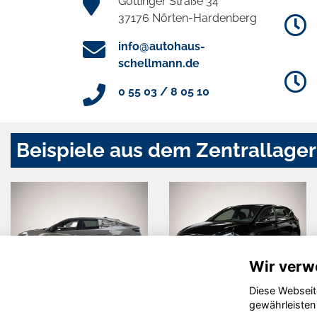
Göttinger Straße 34
37176 Nörten-Hardenberg
info@autohaus-
schellmann.de
0 55 03 / 8 05 10
Beispiele aus dem Zentrallager
Wir verw
Diese Webseit
Peugeot 408
Hyundai i30
gewährleisten