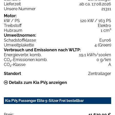
Lieferzeit
ab ca. 17.08.2026
Unsere Nummer
21311
Motor:
kW / PS
120 kW / 163 PS
Treibstoff
Elektro
Hubraum
1 cm³
Umweltnormen:
Schadstoffklasse
Euro6
Umweltplakette
4 (Green)
Verbrauch und Emissionen nach WLTP:
Energieverbr. komb.
19,1 kWh/100km
CO
-Emissionen komb.
0 g/km
2
CO
-Klasse
A
2
Standort
Zentrallager
Details zum Kia PV5 anzeigen
Kia PV5 Passenger Elite 5-Sitzer Frei bestellbar
Preis:
41.629,00 €