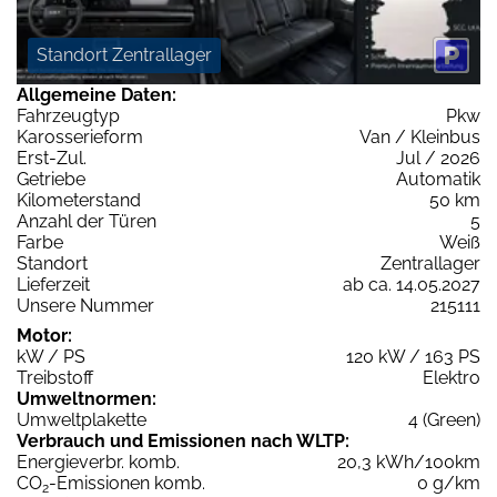
Standort Zentrallager
Allgemeine Daten:
Fahrzeugtyp
Pkw
Karosserieform
Van / Kleinbus
Erst-Zul.
Jul / 2026
Getriebe
Automatik
Kilometerstand
50 km
Anzahl der Türen
5
Farbe
Weiß
Standort
Zentrallager
Lieferzeit
ab ca. 14.05.2027
Unsere Nummer
215111
Motor:
kW / PS
120 kW / 163 PS
Treibstoff
Elektro
Umweltnormen:
Umweltplakette
4 (Green)
Verbrauch und Emissionen nach WLTP:
Energieverbr. komb.
20,3 kWh/100km
CO
-Emissionen komb.
0 g/km
2