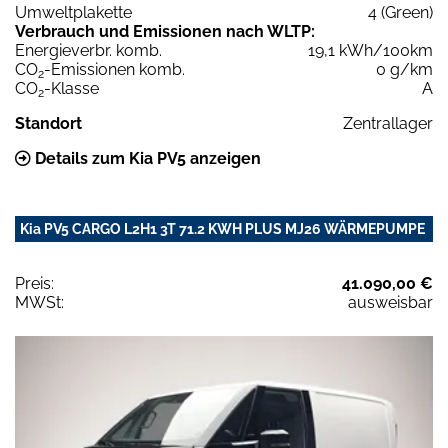
Umweltplakette
4 (Green)
Verbrauch und Emissionen nach WLTP:
Energieverbr. komb.
19,1 kWh/100km
CO
-Emissionen komb.
0 g/km
2
CO
-Klasse
A
2
Standort
Zentrallager
Details zum Kia PV5 anzeigen
Kia PV5 CARGO L2H1 3T 71.2 KWH PLUS MJ26 WÄRMEPUMPE
Preis:
41.090,00 €
MWSt:
ausweisbar