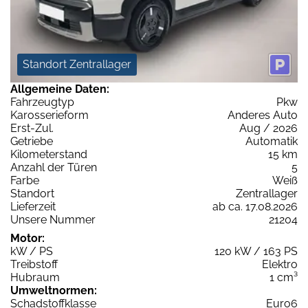
Standort Zentrallager
Allgemeine Daten:
Fahrzeugtyp
Pkw
Karosserieform
Anderes Auto
Erst-Zul.
Aug / 2026
Getriebe
Automatik
Kilometerstand
15 km
Anzahl der Türen
5
Farbe
Weiß
Standort
Zentrallager
Lieferzeit
ab ca. 17.08.2026
Unsere Nummer
21204
Motor:
kW / PS
120 kW / 163 PS
Treibstoff
Elektro
Hubraum
1 cm³
Umweltnormen:
Schadstoffklasse
Euro6