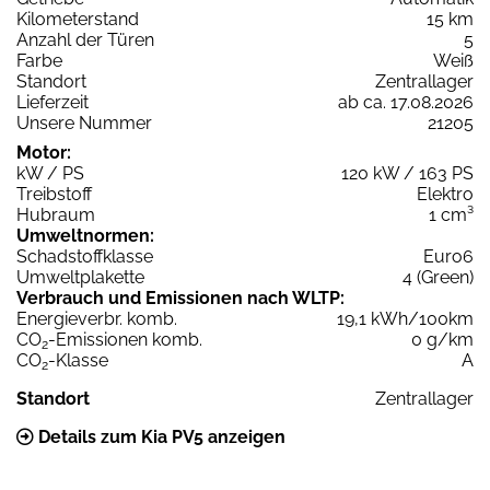
Kilometerstand
15 km
Anzahl der Türen
5
Farbe
Weiß
Standort
Zentrallager
Lieferzeit
ab ca. 17.08.2026
Unsere Nummer
21205
Motor:
kW / PS
120 kW / 163 PS
Treibstoff
Elektro
Hubraum
1 cm³
Umweltnormen:
Schadstoffklasse
Euro6
Umweltplakette
4 (Green)
Verbrauch und Emissionen nach WLTP:
Energieverbr. komb.
19,1 kWh/100km
CO
-Emissionen komb.
0 g/km
2
CO
-Klasse
A
2
Standort
Zentrallager
Details zum Kia PV5 anzeigen