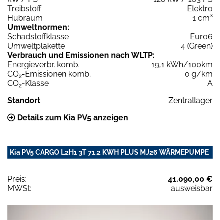
Treibstoff
Elektro
Hubraum
1 cm³
Umweltnormen:
Schadstoffklasse
Euro6
Umweltplakette
4 (Green)
Verbrauch und Emissionen nach WLTP:
Energieverbr. komb.
19,1 kWh/100km
CO
-Emissionen komb.
0 g/km
2
CO
-Klasse
A
2
Standort
Zentrallager
Details zum Kia PV5 anzeigen
Kia PV5 CARGO L2H1 3T 71.2 KWH PLUS MJ26 WÄRMEPUMPE
Preis:
41.090,00 €
MWSt:
ausweisbar