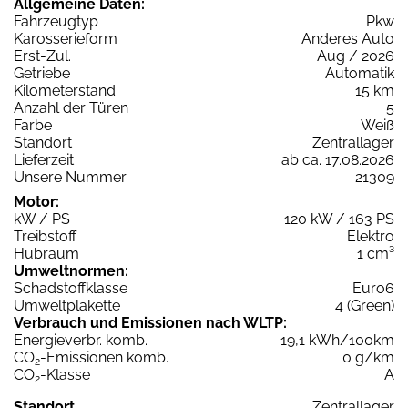
Allgemeine Daten:
Fahrzeugtyp
Pkw
Karosserieform
Anderes Auto
Erst-Zul.
Aug / 2026
Getriebe
Automatik
Kilometerstand
15 km
Anzahl der Türen
5
Farbe
Weiß
Standort
Zentrallager
Lieferzeit
ab ca. 17.08.2026
Unsere Nummer
21309
Motor:
kW / PS
120 kW / 163 PS
Treibstoff
Elektro
Hubraum
1 cm³
Umweltnormen:
Schadstoffklasse
Euro6
Umweltplakette
4 (Green)
Verbrauch und Emissionen nach WLTP:
Energieverbr. komb.
19,1 kWh/100km
CO
-Emissionen komb.
0 g/km
2
CO
-Klasse
A
2
Standort
Zentrallager