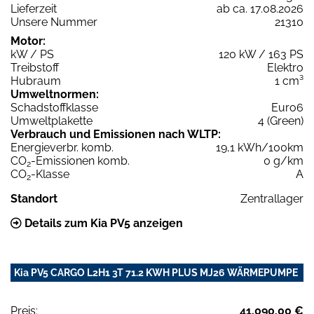
Lieferzeit
ab ca. 17.08.2026
Unsere Nummer
21310
Motor:
kW / PS
120 kW / 163 PS
Treibstoff
Elektro
Hubraum
1 cm³
Umweltnormen:
Schadstoffklasse
Euro6
Umweltplakette
4 (Green)
Verbrauch und Emissionen nach WLTP:
Energieverbr. komb.
19,1 kWh/100km
CO
-Emissionen komb.
0 g/km
2
CO
-Klasse
A
2
Standort
Zentrallager
Details zum Kia PV5 anzeigen
Kia PV5 CARGO L2H1 3T 71.2 KWH PLUS MJ26 WÄRMEPUMPE
Preis:
41.090,00 €