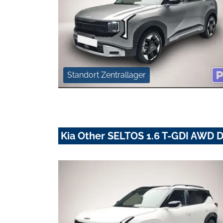
Standort Zentrallager
Kia Other SELTOS 1.6 T-GDI AWD