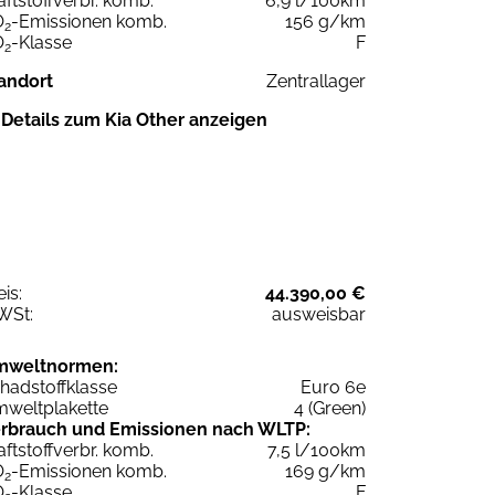
aftstoffverbr. komb.
6,9 l/100km
O
-Emissionen komb.
156 g/km
2
O
-Klasse
F
2
andort
Zentrallager
Details zum Kia Other anzeigen
eis:
44.390,00 €
WSt:
ausweisbar
mweltnormen:
hadstoffklasse
Euro 6e
weltplakette
4 (Green)
rbrauch und Emissionen nach WLTP:
aftstoffverbr. komb.
7,5 l/100km
O
-Emissionen komb.
169 g/km
2
O
-Klasse
F