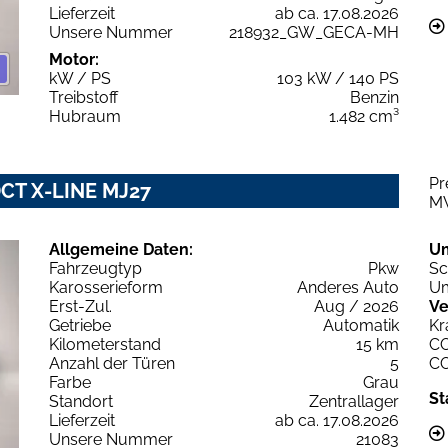
Lieferzeit
ab ca. 17.08.2026
Unsere Nummer
218932_GW_GECA-MH
Motor:
kW / PS
103 kW / 140 PS
Treibstoff
Benzin
Hubraum
1.482 cm³
Pr
DCT X-LINE MJ27
M
Allgemeine Daten:
U
Fahrzeugtyp
Pkw
Sc
Karosserieform
Anderes Auto
Um
Erst-Zul.
Aug / 2026
Ve
Getriebe
Automatik
Kr
Kilometerstand
15 km
C
Anzahl der Türen
5
C
Farbe
Grau
St
Standort
Zentrallager
Lieferzeit
ab ca. 17.08.2026
Unsere Nummer
21083