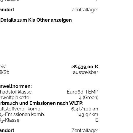
2
andort
Zentrallager
Details zum Kia Other anzeigen
eis:
28.539,00 €
WSt:
ausweisbar
mweltnormen:
hadstoffklasse
Euro6d-TEMP
weltplakette
4 (Green)
rbrauch und Emissionen nach WLTP:
aftstoffverbr. komb.
6,3 l/100km
O
-Emissionen komb.
143 g/km
2
O
-Klasse
E
2
andort
Zentrallager