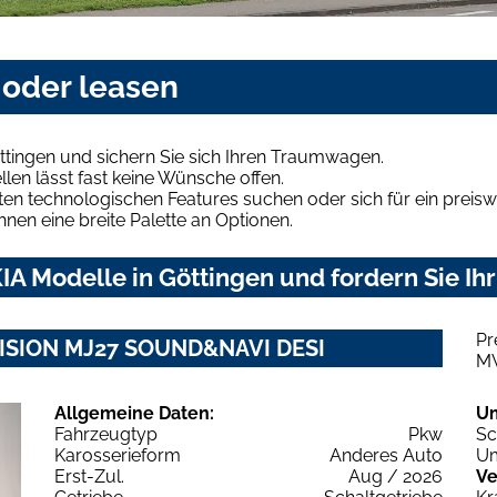
 oder leasen
ttingen und sichern Sie sich Ihren Traumwagen.
len lässt fast keine Wünsche offen.
en technologischen Features suchen oder sich für ein preiswe
hnen eine breite Palette an Optionen.
A Modelle in Göttingen und fordern Sie Ih
Pr
 VISION MJ27 SOUND&NAVI DESI
M
Allgemeine Daten:
U
Fahrzeugtyp
Pkw
Sc
Karosserieform
Anderes Auto
Um
Erst-Zul.
Aug / 2026
Ve