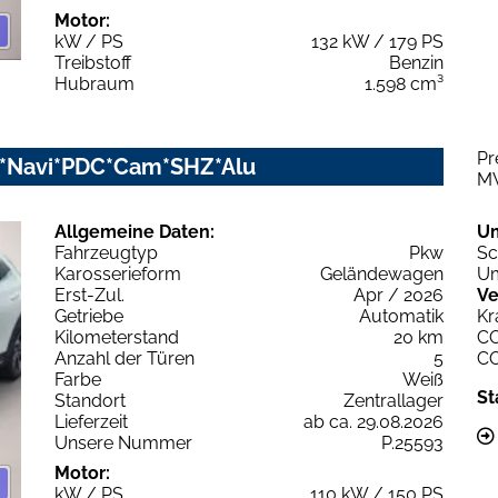
Motor:
kW / PS
132 kW / 179 PS
Treibstoff
Benzin
Hubraum
1.598 cm³
Pr
D*Navi*PDC*Cam*SHZ*Alu
M
Allgemeine Daten:
U
Fahrzeugtyp
Pkw
Sc
Karosserieform
Geländewagen
Um
Erst-Zul.
Apr / 2026
Ve
Getriebe
Automatik
Kr
Kilometerstand
20 km
C
Anzahl der Türen
5
C
Farbe
Weiß
St
Standort
Zentrallager
Lieferzeit
ab ca. 29.08.2026
Unsere Nummer
P.25593
Motor:
kW / PS
110 kW / 150 PS