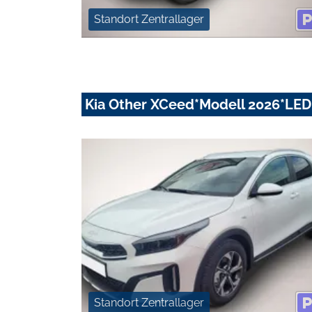
Standort Zentrallager
Kia Other XCeed*Modell 2026*LE
Standort Zentrallager