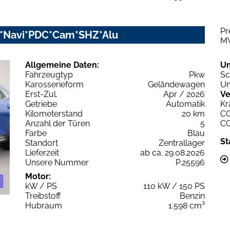
Pr
D*Navi*PDC*Cam*SHZ*Alu
M
Allgemeine Daten:
U
Fahrzeugtyp
Pkw
Sc
Karosserieform
Geländewagen
Um
Erst-Zul.
Apr / 2026
Ve
Getriebe
Automatik
Kr
Kilometerstand
20 km
C
Anzahl der Türen
5
C
Farbe
Blau
St
Standort
Zentrallager
Lieferzeit
ab ca. 29.08.2026
Unsere Nummer
P.25596
Motor:
kW / PS
110 kW / 150 PS
Treibstoff
Benzin
Hubraum
1.598 cm³