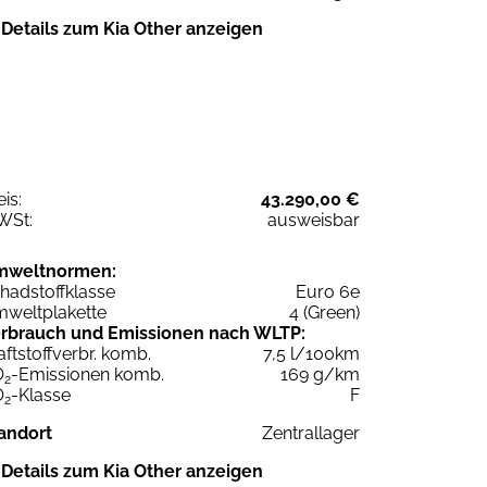
Details zum Kia Other anzeigen
eis:
43.290,00 €
WSt:
ausweisbar
mweltnormen:
hadstoffklasse
Euro 6e
weltplakette
4 (Green)
rbrauch und Emissionen nach WLTP:
aftstoffverbr. komb.
7,5 l/100km
O
-Emissionen komb.
169 g/km
2
O
-Klasse
F
2
andort
Zentrallager
Details zum Kia Other anzeigen