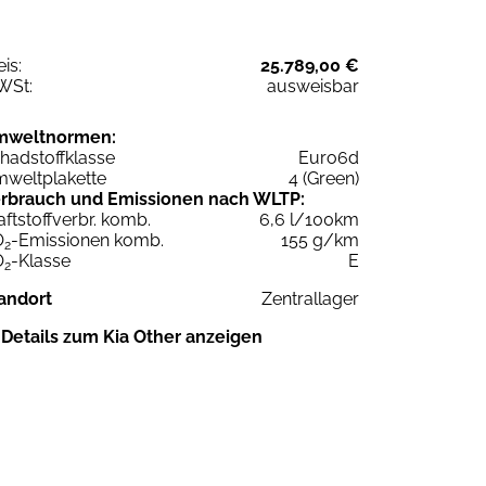
eis:
25.789,00 €
WSt:
ausweisbar
mweltnormen:
hadstoffklasse
Euro6d
weltplakette
4 (Green)
rbrauch und Emissionen nach WLTP:
aftstoffverbr. komb.
6,6 l/100km
O
-Emissionen komb.
155 g/km
2
O
-Klasse
E
2
andort
Zentrallager
Details zum Kia Other anzeigen