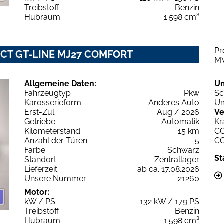
Treibstoff
Benzin
Hubraum
1.598 cm³
Pr
 DCT GT-LINE MJ27 COMFORT
M
Allgemeine Daten:
U
Fahrzeugtyp
Pkw
Sc
Karosserieform
Anderes Auto
Um
Erst-Zul.
Aug / 2026
Ve
Getriebe
Automatik
Kr
Kilometerstand
15 km
C
Anzahl der Türen
5
C
Farbe
Schwarz
St
Standort
Zentrallager
Lieferzeit
ab ca. 17.08.2026
Unsere Nummer
21260
Motor:
kW / PS
132 kW / 179 PS
Treibstoff
Benzin
Hubraum
1.598 cm³