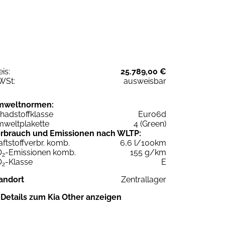
eis:
25.789,00 €
WSt:
ausweisbar
mweltnormen:
hadstoffklasse
Euro6d
weltplakette
4 (Green)
rbrauch und Emissionen nach WLTP:
aftstoffverbr. komb.
6,6 l/100km
O
-Emissionen komb.
155 g/km
2
O
-Klasse
E
2
andort
Zentrallager
Details zum Kia Other anzeigen