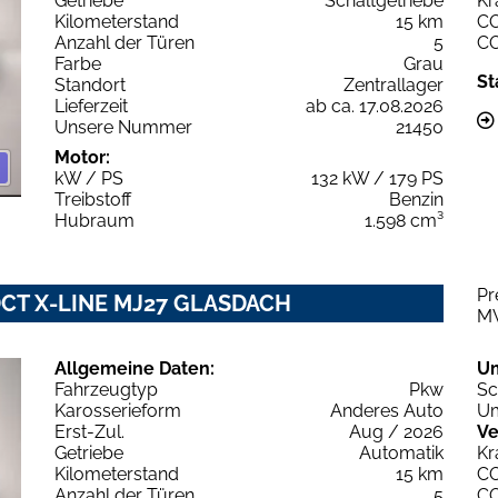
Getriebe
Schaltgetriebe
Kr
Kilometerstand
15 km
C
Anzahl der Türen
5
C
Farbe
Grau
St
Standort
Zentrallager
Lieferzeit
ab ca. 17.08.2026
Unsere Nummer
21450
Motor:
kW / PS
132 kW / 179 PS
Treibstoff
Benzin
Hubraum
1.598 cm³
Pr
 DCT X-LINE MJ27 GLASDACH
M
Allgemeine Daten:
U
Fahrzeugtyp
Pkw
Sc
Karosserieform
Anderes Auto
Um
Erst-Zul.
Aug / 2026
Ve
Getriebe
Automatik
Kr
Kilometerstand
15 km
C
Anzahl der Türen
5
C