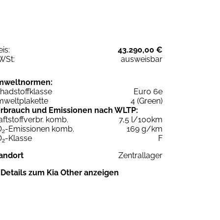
eis:
43.290,00 €
WSt:
ausweisbar
mweltnormen:
hadstoffklasse
Euro 6e
weltplakette
4 (Green)
rbrauch und Emissionen nach WLTP:
aftstoffverbr. komb.
7,5 l/100km
O
-Emissionen komb.
169 g/km
2
O
-Klasse
F
2
andort
Zentrallager
Details zum Kia Other anzeigen