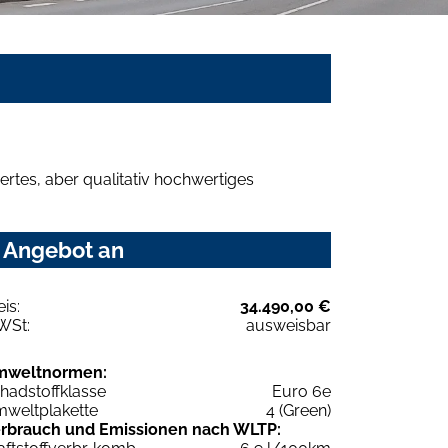
rtes, aber qualitativ hochwertiges
r Angebot an
eis:
34.490,00 €
WSt:
ausweisbar
mweltnormen:
hadstoffklasse
Euro 6e
weltplakette
4 (Green)
rbrauch und Emissionen nach WLTP: