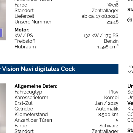
Farbe
Weiß
St
Standort
Zentrallager
Lieferzeit
ab ca. 17.08.2026
Unsere Nummer
21518
Motor:
kW / PS
132 kW / 179 PS
Treibstoff
Benzin
Hubraum
1.598 cm³
Pr
Vision Navi digitales Cock
M
Allgemeine Daten:
U
Fahrzeugtyp
Pkw
Sc
Karosserieform
Kombi
Um
Erst-Zul.
Jan / 2025
Ve
Getriebe
Automatik
Kr
Kilometerstand
8.500 km
C
Anzahl der Türen
5
C
Farbe
Schwarz
St
Standort
Zentrallager