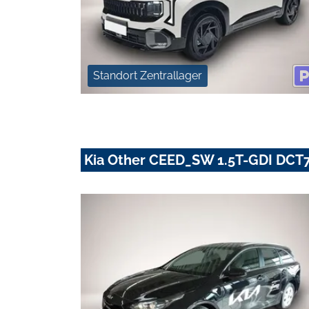
Standort Zentrallager
Kia Other CEED_SW 1.5T-GDI DCT7 