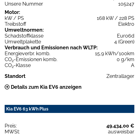
Unsere Nummer
105247
Motor:
kW / PS
168 kW / 228 PS
Treibstoff
Elektro
Umweltnormen:
Schadstoffklasse
Euro6d
Umweltplakette
4 (Green)
Verbrauch und Emissionen nach WLTP:
Energieverbr. komb.
15,9 kWh/100km
CO
-Emissionen komb.
0 g/km
2
CO
-Klasse
A
2
Standort
Zentrallager
Details zum Kia EV6 anzeigen
Kia EV6 63 kWh Plus
Preis:
49.434,00 €
MWSt:
ausweisbar