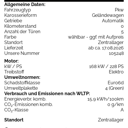
Allgemeine Daten:
Fahrzeugtyp
Pkw
Karosserieform
Geländewagen
Getriebe
Automatik
Kilometerstand
0
Anzahl der Türen
5
Farbe
wählbar - ggf. mit Aufpreis
Standort
Zentrallager
Lieferzeit
ab ca. 17.08.2026
Unsere Nummer
105248
Motor:
kW / PS
168 kW / 228 PS
Treibstoff
Elektro
Umweltnormen:
Schadstoffklasse
Euro6d
Umweltplakette
4 (Green)
Verbrauch und Emissionen nach WLTP:
Energieverbr. komb.
15,9 kWh/100km
CO
-Emissionen komb.
0 g/km
2
CO
-Klasse
A
2
Standort
Zentrallager