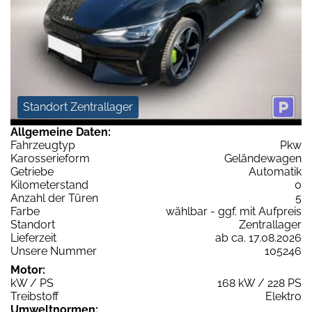
Standort Zentrallager
Allgemeine Daten:
Fahrzeugtyp
Pkw
Karosserieform
Geländewagen
Getriebe
Automatik
Kilometerstand
0
Anzahl der Türen
5
Farbe
wählbar - ggf. mit Aufpreis
Standort
Zentrallager
Lieferzeit
ab ca. 17.08.2026
Unsere Nummer
105246
Motor:
kW / PS
168 kW / 228 PS
Treibstoff
Elektro
Umweltnormen: