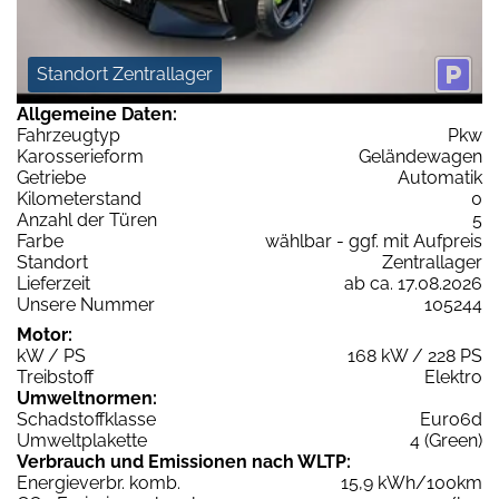
Standort Zentrallager
Allgemeine Daten:
Fahrzeugtyp
Pkw
Karosserieform
Geländewagen
Getriebe
Automatik
Kilometerstand
0
Anzahl der Türen
5
Farbe
wählbar - ggf. mit Aufpreis
Standort
Zentrallager
Lieferzeit
ab ca. 17.08.2026
Unsere Nummer
105244
Motor:
kW / PS
168 kW / 228 PS
Treibstoff
Elektro
Umweltnormen:
Schadstoffklasse
Euro6d
Umweltplakette
4 (Green)
Verbrauch und Emissionen nach WLTP:
Energieverbr. komb.
15,9 kWh/100km