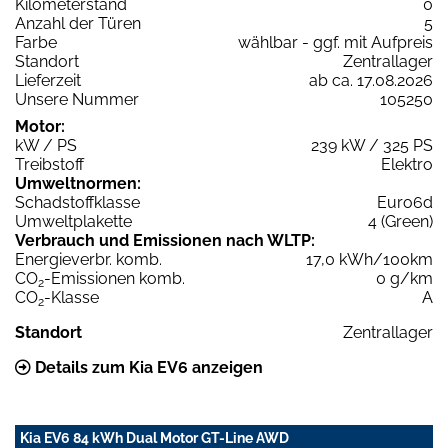
Kilometerstand
0
Anzahl der Türen
5
Farbe
wählbar - ggf. mit Aufpreis
Standort
Zentrallager
Lieferzeit
ab ca. 17.08.2026
Unsere Nummer
105250
Motor:
kW / PS
239 kW / 325 PS
Treibstoff
Elektro
Umweltnormen:
Schadstoffklasse
Euro6d
Umweltplakette
4 (Green)
Verbrauch und Emissionen nach WLTP:
Energieverbr. komb.
17,0 kWh/100km
CO
-Emissionen komb.
0 g/km
2
CO
-Klasse
A
2
Standort
Zentrallager
Details zum Kia EV6 anzeigen
Kia EV6 84 kWh Dual Motor GT-Line AWD