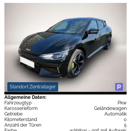
Standort Zentrallager
Allgemeine Daten:
Fahrzeugtyp
Pkw
Karosserieform
Geländewagen
Getriebe
Automatik
Kilometerstand
0
Anzahl der Türen
5
Farbe
wählbar - ggf. mit Aufpreis