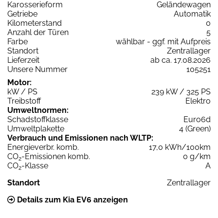
Karosserieform
Geländewagen
Getriebe
Automatik
Kilometerstand
0
Anzahl der Türen
5
Farbe
wählbar - ggf. mit Aufpreis
Standort
Zentrallager
Lieferzeit
ab ca. 17.08.2026
Unsere Nummer
105251
Motor:
kW / PS
239 kW / 325 PS
Treibstoff
Elektro
Umweltnormen:
Schadstoffklasse
Euro6d
Umweltplakette
4 (Green)
Verbrauch und Emissionen nach WLTP:
Energieverbr. komb.
17,0 kWh/100km
CO
-Emissionen komb.
0 g/km
2
CO
-Klasse
A
2
Standort
Zentrallager
Details zum Kia EV6 anzeigen