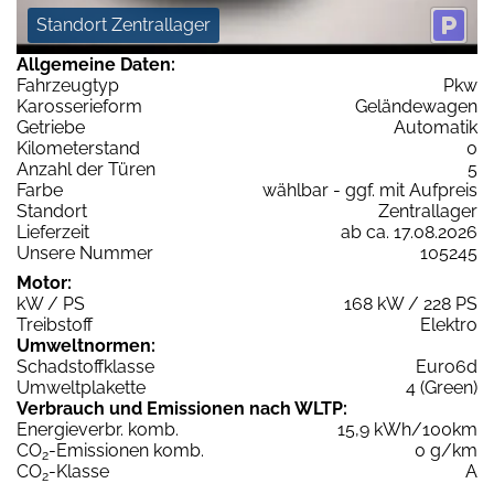
Standort Zentrallager
Allgemeine Daten:
Fahrzeugtyp
Pkw
Karosserieform
Geländewagen
Getriebe
Automatik
Kilometerstand
0
Anzahl der Türen
5
Farbe
wählbar - ggf. mit Aufpreis
Standort
Zentrallager
Lieferzeit
ab ca. 17.08.2026
Unsere Nummer
105245
Motor:
kW / PS
168 kW / 228 PS
Treibstoff
Elektro
Umweltnormen:
Schadstoffklasse
Euro6d
Umweltplakette
4 (Green)
Verbrauch und Emissionen nach WLTP:
Energieverbr. komb.
15,9 kWh/100km
CO
-Emissionen komb.
0 g/km
2
CO
-Klasse
A
2