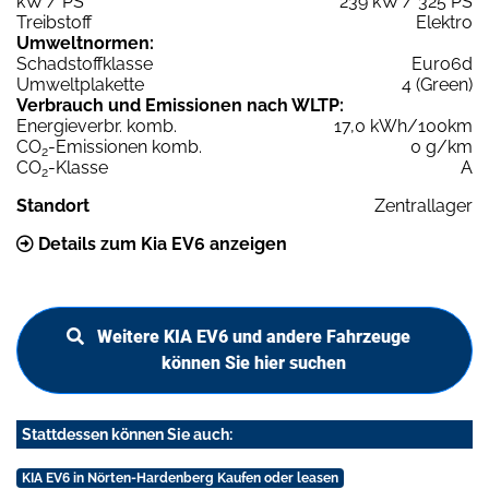
kW / PS
239 kW / 325 PS
Treibstoff
Elektro
Umweltnormen:
Schadstoffklasse
Euro6d
Umweltplakette
4 (Green)
Verbrauch und Emissionen nach WLTP:
Energieverbr. komb.
17,0 kWh/100km
CO
-Emissionen komb.
0 g/km
2
CO
-Klasse
A
2
Standort
Zentrallager
Details zum Kia EV6 anzeigen
Weitere KIA EV6 und andere Fahrzeuge
können Sie hier suchen
Stattdessen können Sie auch:
KIA EV6 in Nörten-Hardenberg Kaufen oder leasen