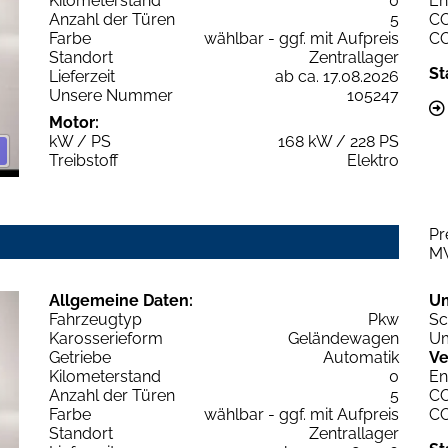
Kilometerstand
0
En
Anzahl der Türen
5
C
Farbe
wählbar - ggf. mit Aufpreis
C
Standort
Zentrallager
St
Lieferzeit
ab ca. 17.08.2026
Unsere Nummer
105247
Motor:
kW / PS
168 kW / 228 PS
Treibstoff
Elektro
Pr
M
Allgemeine Daten:
U
Fahrzeugtyp
Pkw
Sc
Karosserieform
Geländewagen
Um
Getriebe
Automatik
Ve
Kilometerstand
0
En
Anzahl der Türen
5
C
Farbe
wählbar - ggf. mit Aufpreis
C
Standort
Zentrallager