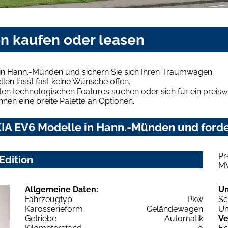
n kaufen oder leasen
in Hann.-Münden und sichern Sie sich Ihren Traumwagen.
len lässt fast keine Wünsche offen.
en technologischen Features suchen oder sich für ein preiswe
hnen eine breite Palette an Optionen.
IA EV6 Modelle in Hann.-Münden und forder
Pr
Edition
M
Allgemeine Daten:
U
Fahrzeugtyp
Pkw
Sc
Karosserieform
Geländewagen
Um
Getriebe
Automatik
Ve