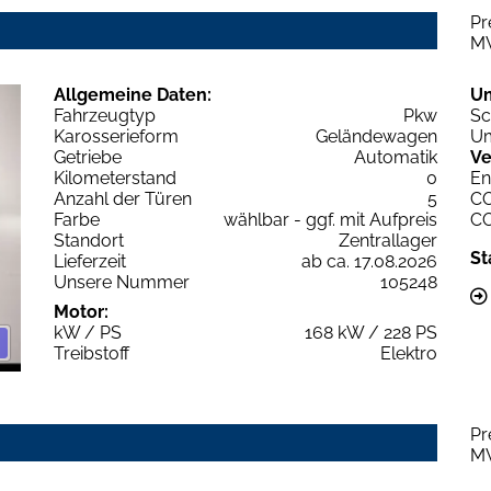
Pr
M
Allgemeine Daten:
U
Fahrzeugtyp
Pkw
Sc
Karosserieform
Geländewagen
Um
Getriebe
Automatik
Ve
Kilometerstand
0
En
Anzahl der Türen
5
C
Farbe
wählbar - ggf. mit Aufpreis
C
Standort
Zentrallager
St
Lieferzeit
ab ca. 17.08.2026
Unsere Nummer
105248
Motor:
kW / PS
168 kW / 228 PS
Treibstoff
Elektro
Pr
M