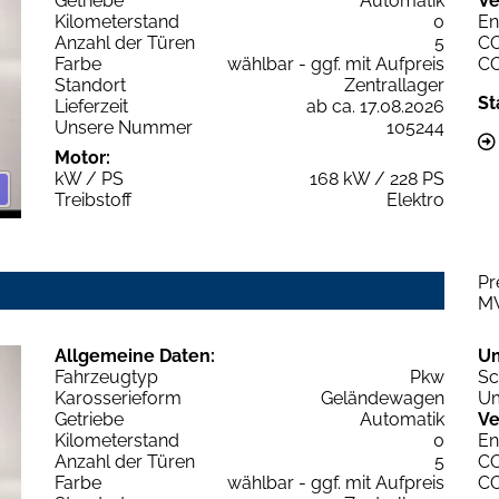
Getriebe
Automatik
Ve
Kilometerstand
0
En
Anzahl der Türen
5
C
Farbe
wählbar - ggf. mit Aufpreis
C
Standort
Zentrallager
St
Lieferzeit
ab ca. 17.08.2026
Unsere Nummer
105244
Motor:
kW / PS
168 kW / 228 PS
Treibstoff
Elektro
Pr
M
Allgemeine Daten:
U
Fahrzeugtyp
Pkw
Sc
Karosserieform
Geländewagen
Um
Getriebe
Automatik
Ve
Kilometerstand
0
En
Anzahl der Türen
5
C
Farbe
wählbar - ggf. mit Aufpreis
C