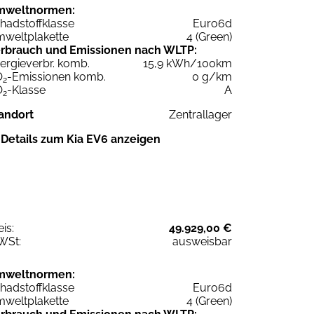
mweltnormen:
hadstoffklasse
Euro6d
weltplakette
4 (Green)
rbrauch und Emissionen nach WLTP:
ergieverbr. komb.
15,9 kWh/100km
O
-Emissionen komb.
0 g/km
2
O
-Klasse
A
2
andort
Zentrallager
Details zum Kia EV6 anzeigen
eis:
49.929,00 €
WSt:
ausweisbar
mweltnormen:
hadstoffklasse
Euro6d
weltplakette
4 (Green)