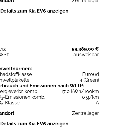
andort
Zentrallager
Details zum Kia EV6 anzeigen
eis:
59.389,00 €
WSt:
ausweisbar
mweltnormen:
hadstoffklasse
Euro6d
weltplakette
4 (Green)
rbrauch und Emissionen nach WLTP:
ergieverbr. komb.
17,0 kWh/100km
O
-Emissionen komb.
0 g/km
2
O
-Klasse
A
2
andort
Zentrallager
Details zum Kia EV6 anzeigen