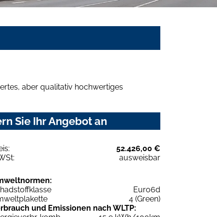
rtes, aber qualitativ hochwertiges
n Sie Ihr Angebot an
eis:
52.426,00 €
WSt:
ausweisbar
mweltnormen:
hadstoffklasse
Euro6d
weltplakette
4 (Green)
rbrauch und Emissionen nach WLTP: