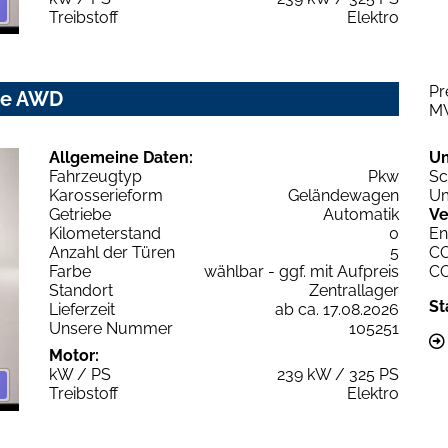
Treibstoff
Elektro
Pr
ne AWD
M
Allgemeine Daten:
U
Fahrzeugtyp
Pkw
Sc
Karosserieform
Geländewagen
Um
Getriebe
Automatik
Ve
Kilometerstand
0
En
Anzahl der Türen
5
C
Farbe
wählbar - ggf. mit Aufpreis
C
Standort
Zentrallager
St
Lieferzeit
ab ca. 17.08.2026
Unsere Nummer
105251
Motor:
kW / PS
239 kW / 325 PS
Treibstoff
Elektro