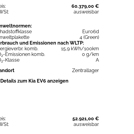
eis:
60.379,00 €
WSt:
ausweisbar
mweltnormen:
hadstoffklasse
Euro6d
weltplakette
4 (Green)
rbrauch und Emissionen nach WLTP:
ergieverbr. komb.
15,9 kWh/100km
O
-Emissionen komb.
0 g/km
2
O
-Klasse
A
2
andort
Zentrallager
Details zum Kia EV6 anzeigen
eis:
52.921,00 €
WSt:
ausweisbar