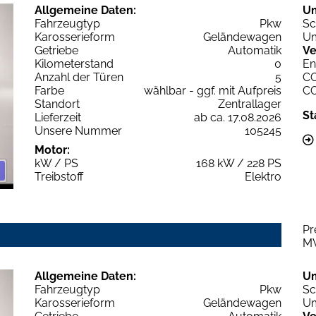
Allgemeine Daten:
U
Fahrzeugtyp
Pkw
Sc
Karosserieform
Geländewagen
Um
Getriebe
Automatik
Ve
Kilometerstand
0
En
Anzahl der Türen
5
C
Farbe
wählbar - ggf. mit Aufpreis
C
Standort
Zentrallager
St
Lieferzeit
ab ca. 17.08.2026
Unsere Nummer
105245
Motor:
kW / PS
168 kW / 228 PS
Treibstoff
Elektro
Pr
M
Allgemeine Daten:
U
Fahrzeugtyp
Pkw
Sc
Karosserieform
Geländewagen
Um