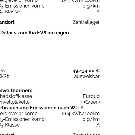
ergieverbr. komb.
15,9 kWh/100km
O
-Emissionen komb.
0 g/km
2
O
-Klasse
A
2
andort
Zentrallager
Details zum Kia EV6 anzeigen
eis:
49.434,00 €
WSt:
ausweisbar
mweltnormen:
hadstoffklasse
Euro6d
weltplakette
4 (Green)
rbrauch und Emissionen nach WLTP:
ergieverbr. komb.
16,4 kWh/100km
O
-Emissionen komb.
0 g/km
2
O
-Klasse
A
2