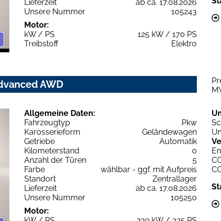
St
Lieferzeit
ab ca. 17.08.2026
Unsere Nummer
105243
Motor:
kW / PS
125 kW / 170 PS
Treibstoff
Elektro
Pr
 Advanced AWD
M
Allgemeine Daten:
U
Fahrzeugtyp
Pkw
Sc
Karosserieform
Geländewagen
Um
Getriebe
Automatik
Ve
Kilometerstand
0
En
Anzahl der Türen
5
C
Farbe
wählbar - ggf. mit Aufpreis
C
Standort
Zentrallager
St
Lieferzeit
ab ca. 17.08.2026
Unsere Nummer
105250
Motor:
kW / PS
239 kW / 325 PS