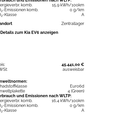
rbrauch und Emissionen nach WLTP:
ergieverbr. komb.
15,9 kWh/100km
O
-Emissionen komb.
0 g/km
2
O
-Klasse
A
2
andort
Zentrallager
Details zum Kia EV6 anzeigen
eis:
45.441,00 €
WSt:
ausweisbar
mweltnormen:
hadstoffklasse
Euro6d
weltplakette
4 (Green)
rbrauch und Emissionen nach WLTP:
ergieverbr. komb.
16,4 kWh/100km
O
-Emissionen komb.
0 g/km
2
O
-Klasse
A
2