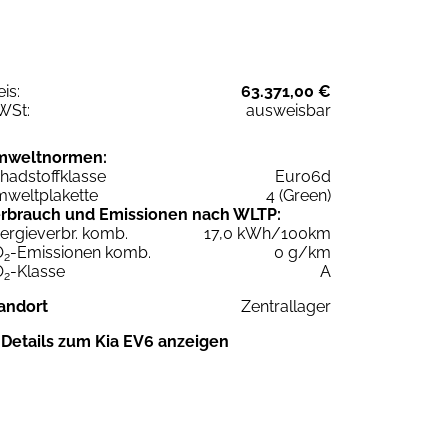
eis:
63.371,00 €
WSt:
ausweisbar
mweltnormen:
hadstoffklasse
Euro6d
weltplakette
4 (Green)
rbrauch und Emissionen nach WLTP:
ergieverbr. komb.
17,0 kWh/100km
O
-Emissionen komb.
0 g/km
2
O
-Klasse
A
2
andort
Zentrallager
Details zum Kia EV6 anzeigen