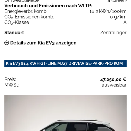
Umweltplakette
4 (Green)
Verbrauch und Emissionen nach WLTP:
Energieverbr. komb.
16,2 kWh/100km
CO
-Emissionen komb.
0 g/km
2
CO
-Klasse
A
2
Standort
Zentrallager
Details zum Kia EV3 anzeigen
Kia EV3 81.4 KWH GT-LINE MJ27 DRIVEWISE-PARK-PRO KOM
Preis:
47.250,00 €
MWSt:
ausweisbar