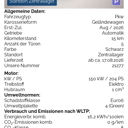
Standort Zentrallager
Allgemeine Daten:
Fahrzeugtyp
Pkw
Karosserieform
Geländewagen
Erst-Zul.
Aug / 2026
Getriebe
Automatik
Kilometerstand
15 km
Anzahl der Türen
5
Farbe
Schwarz
Standort
Zentrallager
Lieferzeit
ab ca. 17.08.2026
Unsere Nummer
21277
Motor:
kW / PS
150 kW / 204 PS
Treibstoff
Elektro
Hubraum
1 cm³
Umweltnormen:
Schadstoffklasse
Euro6
Umweltplakette
4 (Green)
Verbrauch und Emissionen nach WLTP:
Energieverbr. komb.
16,2 kWh/100km
CO
-Emissionen komb.
0 g/km
2
CO
-Klasse
A