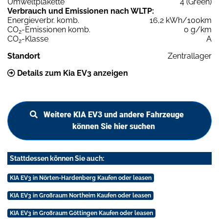
Umweltplakette
4 (Green)
Verbrauch und Emissionen nach WLTP:
Energieverbr. komb.
16,2 kWh/100km
CO
-Emissionen komb.
0 g/km
2
CO
-Klasse
A
2
Standort
Zentrallager
Details zum Kia EV3 anzeigen
Weitere KIA EV3 und andere Fahrzeuge
können Sie hier suchen
Stattdessen können Sie auch:
KIA EV3 in Nörten-Hardenberg Kaufen oder leasen
KIA EV3 in Großraum Northeim Kaufen oder leasen
KIA EV3 in Großraum Göttingen Kaufen oder leasen