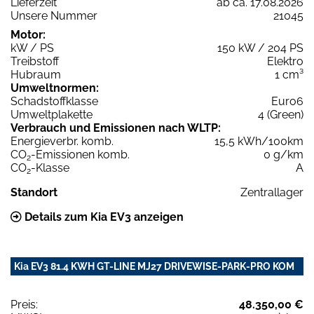
Lieferzeit
ab ca. 17.08.2026
Unsere Nummer
21045
Motor:
kW / PS
150 kW / 204 PS
Treibstoff
Elektro
Hubraum
1 cm³
Umweltnormen:
Schadstoffklasse
Euro6
Umweltplakette
4 (Green)
Verbrauch und Emissionen nach WLTP:
Energieverbr. komb.
15,5 kWh/100km
CO
-Emissionen komb.
0 g/km
2
CO
-Klasse
A
2
Standort
Zentrallager
Details zum Kia EV3 anzeigen
Kia EV3 81.4 KWH GT-LINE MJ27 DRIVEWISE-PARK-PRO KOM
Preis:
48.350,00 €