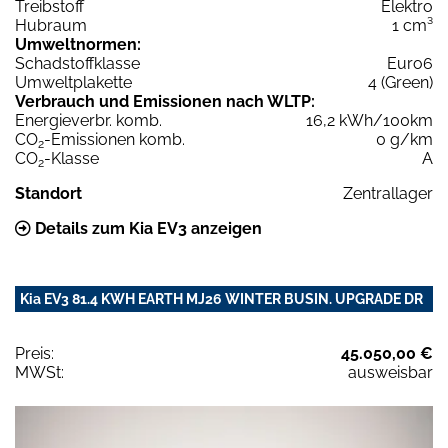
Treibstoff
Elektro
Hubraum
1 cm³
Umweltnormen:
Schadstoffklasse
Euro6
Umweltplakette
4 (Green)
Verbrauch und Emissionen nach WLTP:
Energieverbr. komb.
16,2 kWh/100km
CO
-Emissionen komb.
0 g/km
2
CO
-Klasse
A
2
Standort
Zentrallager
Details zum Kia EV3 anzeigen
Kia EV3 81.4 KWH EARTH MJ26 WINTER BUSIN. UPGRADE DR
Preis:
45.050,00 €
MWSt:
ausweisbar