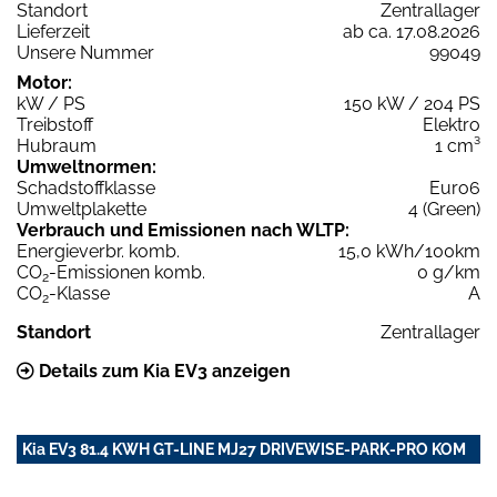
Standort
Zentrallager
Lieferzeit
ab ca. 17.08.2026
Unsere Nummer
99049
Motor:
kW / PS
150 kW / 204 PS
Treibstoff
Elektro
Hubraum
1 cm³
Umweltnormen:
Schadstoffklasse
Euro6
Umweltplakette
4 (Green)
Verbrauch und Emissionen nach WLTP:
Energieverbr. komb.
15,0 kWh/100km
CO
-Emissionen komb.
0 g/km
2
CO
-Klasse
A
2
Standort
Zentrallager
Details zum Kia EV3 anzeigen
Kia EV3 81.4 KWH GT-LINE MJ27 DRIVEWISE-PARK-PRO KOM