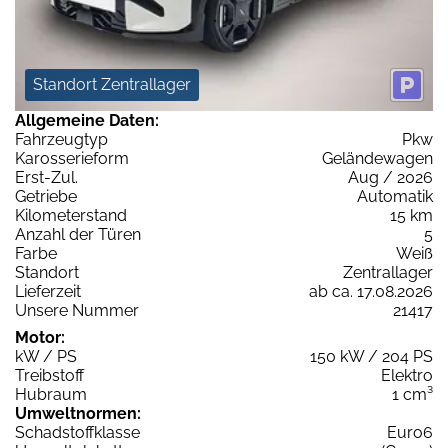
Standort Zentrallager
Allgemeine Daten:
Fahrzeugtyp
Pkw
Karosserieform
Geländewagen
Erst-Zul.
Aug / 2026
Getriebe
Automatik
Kilometerstand
15 km
Anzahl der Türen
5
Farbe
Weiß
Standort
Zentrallager
Lieferzeit
ab ca. 17.08.2026
Unsere Nummer
21417
Motor:
kW / PS
150 kW / 204 PS
Treibstoff
Elektro
Hubraum
1 cm³
Umweltnormen:
Schadstoffklasse
Euro6