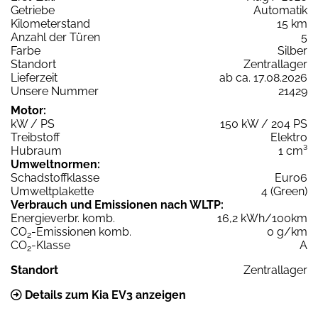
Getriebe
Automatik
Kilometerstand
15 km
Anzahl der Türen
5
Farbe
Silber
Standort
Zentrallager
Lieferzeit
ab ca. 17.08.2026
Unsere Nummer
21429
Motor:
kW / PS
150 kW / 204 PS
Treibstoff
Elektro
Hubraum
1 cm³
Umweltnormen:
Schadstoffklasse
Euro6
Umweltplakette
4 (Green)
Verbrauch und Emissionen nach WLTP:
Energieverbr. komb.
16,2 kWh/100km
CO
-Emissionen komb.
0 g/km
2
CO
-Klasse
A
2
Standort
Zentrallager
Details zum Kia EV3 anzeigen