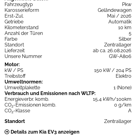
Fahrzeugtyp
Pkw
Karosserieform
Geländewagen
Erst-Zul.
Mai / 2026
Getriebe
Automatik
Kilometerstand
10 km
Anzahl der Türen
5
Farbe
Silber
Standort
Zentrallager
Lieferzeit
ab ca. 26.08.2026
Unsere Nummer
GW-A806
Motor:
kW / PS
150 kW / 204 PS
Treibstoff
Elektro
Umweltnormen:
Umweltplakette
1 (None)
Verbrauch und Emissionen nach WLTP:
Energieverbr. komb.
15,4 kWh/100km
CO
-Emissionen komb.
0 g/km
2
CO
-Klasse
A
2
Standort
Zentrallager
Details zum Kia EV3 anzeigen