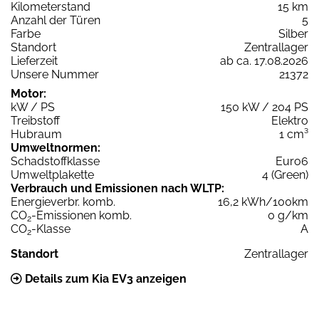
Kilometerstand
15 km
Anzahl der Türen
5
Farbe
Silber
Standort
Zentrallager
Lieferzeit
ab ca. 17.08.2026
Unsere Nummer
21372
Motor:
kW / PS
150 kW / 204 PS
Treibstoff
Elektro
Hubraum
1 cm³
Umweltnormen:
Schadstoffklasse
Euro6
Umweltplakette
4 (Green)
Verbrauch und Emissionen nach WLTP:
Energieverbr. komb.
16,2 kWh/100km
CO
-Emissionen komb.
0 g/km
2
CO
-Klasse
A
2
Standort
Zentrallager
Details zum Kia EV3 anzeigen