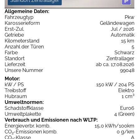
Standort Zentrallager
Allgemeine Daten:
Fahrzeugtyp
Pkw
Karosserieform
Geländewagen
Erst-Zul.
Jul / 2026
Getriebe
Automatik
Kilometerstand
15 km
Anzahl der Türen
5
Farbe
Schwarz
Standort
Zentrallager
Lieferzeit
ab ca. 17.08.2026
Unsere Nummer
99048
Motor:
kW / PS
150 kW / 204 PS
Treibstoff
Elektro
Hubraum
1 cm³
Umweltnormen:
Schadstoffklasse
Euro6
Umweltplakette
4 (Green)
Verbrauch und Emissionen nach WLTP:
Energieverbr. komb.
15,0 kWh/100km
CO
-Emissionen komb.
0 g/km
2
CO
-Klasse
A
2