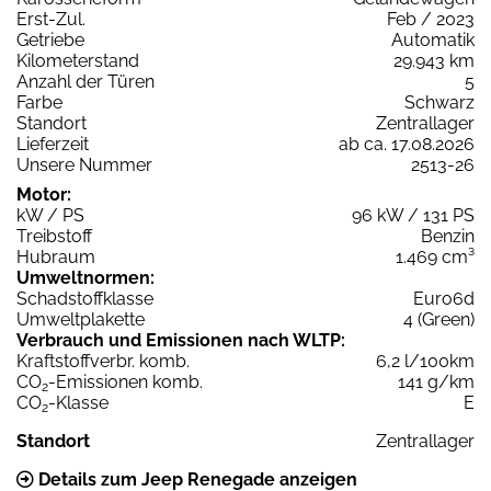
Erst-Zul.
Feb / 2023
Getriebe
Automatik
Kilometerstand
29.943 km
Anzahl der Türen
5
Farbe
Schwarz
Standort
Zentrallager
Lieferzeit
ab ca. 17.08.2026
Unsere Nummer
2513-26
Motor:
kW / PS
96 kW / 131 PS
Treibstoff
Benzin
Hubraum
1.469 cm³
Umweltnormen:
Schadstoffklasse
Euro6d
Umweltplakette
4 (Green)
Verbrauch und Emissionen nach WLTP:
Kraftstoffverbr. komb.
6,2 l/100km
CO
-Emissionen komb.
141 g/km
2
CO
-Klasse
E
2
Standort
Zentrallager
Details zum Jeep Renegade anzeigen