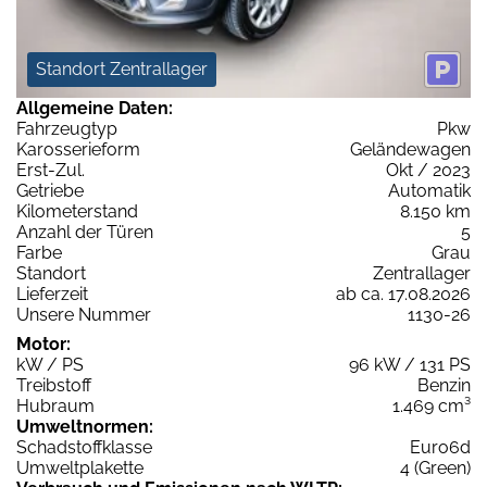
Standort Zentrallager
Allgemeine Daten:
Fahrzeugtyp
Pkw
Karosserieform
Geländewagen
Erst-Zul.
Okt / 2023
Getriebe
Automatik
Kilometerstand
8.150 km
Anzahl der Türen
5
Farbe
Grau
Standort
Zentrallager
Lieferzeit
ab ca. 17.08.2026
Unsere Nummer
1130-26
Motor:
kW / PS
96 kW / 131 PS
Treibstoff
Benzin
Hubraum
1.469 cm³
Umweltnormen:
Schadstoffklasse
Euro6d
Umweltplakette
4 (Green)