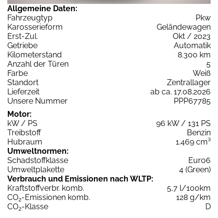
Allgemeine Daten:
Fahrzeugtyp
Pkw
Karosserieform
Geländewagen
Erst-Zul.
Okt / 2023
Getriebe
Automatik
Kilometerstand
8.300 km
Anzahl der Türen
5
Farbe
Weiß
Standort
Zentrallager
Lieferzeit
ab ca. 17.08.2026
Unsere Nummer
PPP67785
Motor:
kW / PS
96 kW / 131 PS
Treibstoff
Benzin
Hubraum
1.469 cm³
Umweltnormen:
Schadstoffklasse
Euro6
Umweltplakette
4 (Green)
Verbrauch und Emissionen nach WLTP:
Kraftstoffverbr. komb.
5,7 l/100km
CO
-Emissionen komb.
128 g/km
2
CO
-Klasse
D
2