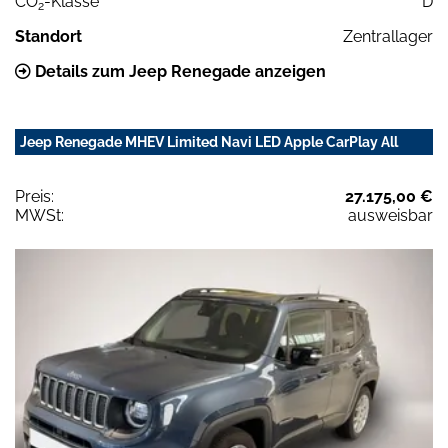
CO
-Klasse
D
2
Standort
Zentrallager
Details zum Jeep Renegade anzeigen
Jeep Renegade MHEV Limited Navi LED Apple CarPlay All
Preis:
27.175,00 €
MWSt:
ausweisbar