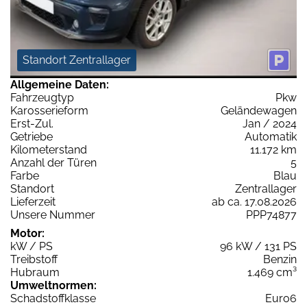
Standort Zentrallager
Allgemeine Daten:
Fahrzeugtyp
Pkw
Karosserieform
Geländewagen
Erst-Zul.
Jan / 2024
Getriebe
Automatik
Kilometerstand
11.172 km
Anzahl der Türen
5
Farbe
Blau
Standort
Zentrallager
Lieferzeit
ab ca. 17.08.2026
Unsere Nummer
PPP74877
Motor:
kW / PS
96 kW / 131 PS
Treibstoff
Benzin
Hubraum
1.469 cm³
Umweltnormen:
Schadstoffklasse
Euro6