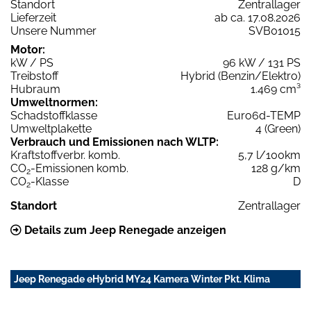
Standort
Zentrallager
Lieferzeit
ab ca. 17.08.2026
Unsere Nummer
SVB01015
Motor:
kW / PS
96 kW / 131 PS
Treibstoff
Hybrid (Benzin/Elektro)
Hubraum
1.469 cm³
Umweltnormen:
Schadstoffklasse
Euro6d-TEMP
Umweltplakette
4 (Green)
Verbrauch und Emissionen nach WLTP:
Kraftstoffverbr. komb.
5,7 l/100km
CO
-Emissionen komb.
128 g/km
2
CO
-Klasse
D
2
Standort
Zentrallager
Details zum Jeep Renegade anzeigen
Jeep Renegade eHybrid MY24 Kamera Winter Pkt. Klima