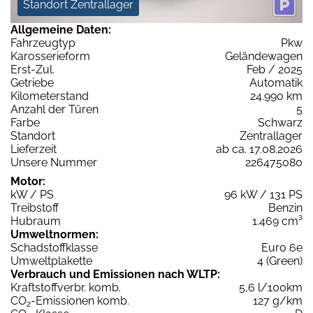
Standort Zentrallager
Allgemeine Daten:
Fahrzeugtyp
Pkw
Karosserieform
Geländewagen
Erst-Zul.
Feb / 2025
Getriebe
Automatik
Kilometerstand
24.990 km
Anzahl der Türen
5
Farbe
Schwarz
Standort
Zentrallager
Lieferzeit
ab ca. 17.08.2026
Unsere Nummer
226475080
Motor:
kW / PS
96 kW / 131 PS
Treibstoff
Benzin
Hubraum
1.469 cm³
Umweltnormen:
Schadstoffklasse
Euro 6e
Umweltplakette
4 (Green)
Verbrauch und Emissionen nach WLTP:
Kraftstoffverbr. komb.
5,6 l/100km
CO
-Emissionen komb.
127 g/km
2