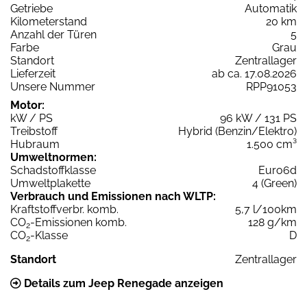
Getriebe
Automatik
Kilometerstand
20 km
Anzahl der Türen
5
Farbe
Grau
Standort
Zentrallager
Lieferzeit
ab ca. 17.08.2026
Unsere Nummer
RPP91053
Motor:
kW / PS
96 kW / 131 PS
Treibstoff
Hybrid (Benzin/Elektro)
Hubraum
1.500 cm³
Umweltnormen:
Schadstoffklasse
Euro6d
Umweltplakette
4 (Green)
Verbrauch und Emissionen nach WLTP:
Kraftstoffverbr. komb.
5,7 l/100km
CO
-Emissionen komb.
128 g/km
2
CO
-Klasse
D
2
Standort
Zentrallager
Details zum Jeep Renegade anzeigen