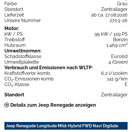
Farbe
Grau
Standort
Zentrallager
Lieferzeit
ab ca. 17.08.2026
Unsere Nummer
2703-26
Motor:
kW / PS
95 kW / 129 PS
Treibstoff
Benzin
Hubraum
1.469 cm³
Umweltnormen:
Schadstoffklasse
Euro6d
Umweltplakette
4 (Green)
Verbrauch und Emissionen nach WLTP:
Kraftstoffverbr. komb.
6,2 l/100km
CO
-Emissionen komb.
141 g/km
2
CO
-Klasse
E
2
Standort
Zentrallager
Details zum Jeep Renegade anzeigen
Jeep Renegade Longitude Mild-Hybrid FWD Navi Digitale