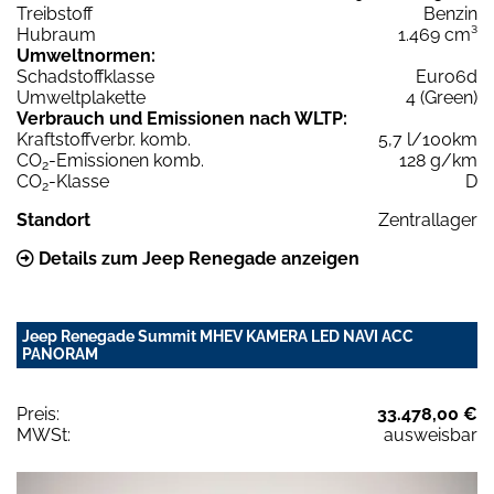
Treibstoff
Benzin
Hubraum
1.469 cm³
Umweltnormen:
Schadstoffklasse
Euro6d
Umweltplakette
4 (Green)
Verbrauch und Emissionen nach WLTP:
Kraftstoffverbr. komb.
5,7 l/100km
CO
-Emissionen komb.
128 g/km
2
CO
-Klasse
D
2
Standort
Zentrallager
Details zum Jeep Renegade anzeigen
Jeep Renegade Summit MHEV KAMERA LED NAVI ACC
PANORAM
Preis:
33.478,00 €
MWSt:
ausweisbar