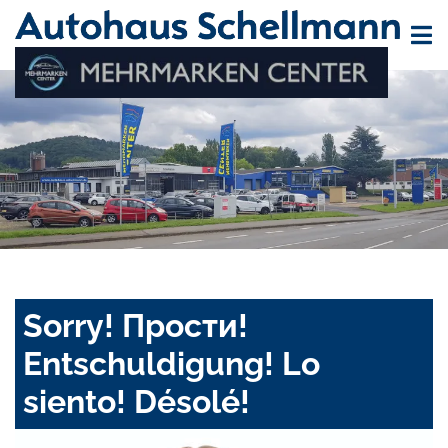
Sorry! Прости!
Entschuldigung! Lo
siento! Désolé!