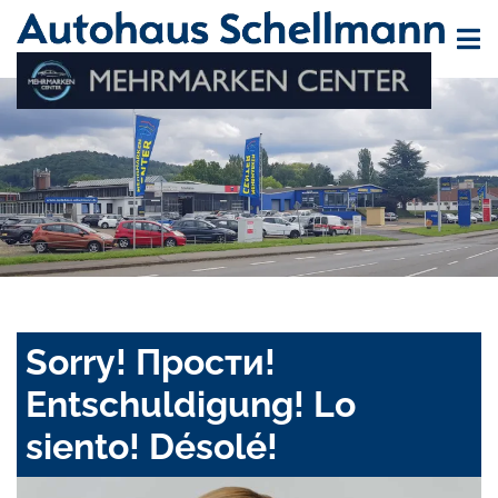
Sorry! Прости!
Entschuldigung! Lo
siento! Désolé!