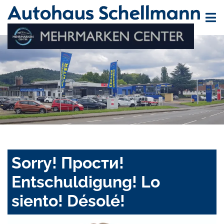
Sorry! Прости!
Entschuldigung! Lo
siento! Désolé!