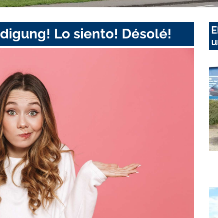
E
digung! Lo siento! Désolé!
u