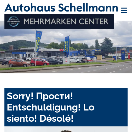
Sorry! Прости!
Entschuldigung! Lo
siento! Désolé!