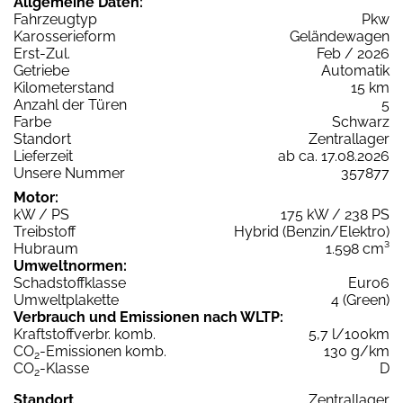
Allgemeine Daten:
Fahrzeugtyp
Pkw
Karosserieform
Geländewagen
Erst-Zul.
Feb / 2026
Getriebe
Automatik
Kilometerstand
15 km
Anzahl der Türen
5
Farbe
Schwarz
Standort
Zentrallager
Lieferzeit
ab ca. 17.08.2026
Unsere Nummer
357877
Motor:
kW / PS
175 kW / 238 PS
Treibstoff
Hybrid (Benzin/Elektro)
Hubraum
1.598 cm³
Umweltnormen:
Schadstoffklasse
Euro6
Umweltplakette
4 (Green)
Verbrauch und Emissionen nach WLTP:
Kraftstoffverbr. komb.
5,7 l/100km
CO
-Emissionen komb.
130 g/km
2
CO
-Klasse
D
2
Standort
Zentrallager