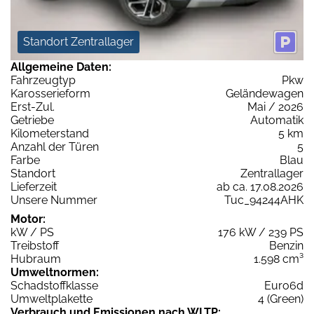
Standort Zentrallager
Allgemeine Daten:
Fahrzeugtyp
Pkw
Karosserieform
Geländewagen
Erst-Zul.
Mai / 2026
Getriebe
Automatik
Kilometerstand
5 km
Anzahl der Türen
5
Farbe
Blau
Standort
Zentrallager
Lieferzeit
ab ca. 17.08.2026
Unsere Nummer
Tuc_94244AHK
Motor:
kW / PS
176 kW / 239 PS
Treibstoff
Benzin
Hubraum
1.598 cm³
Umweltnormen:
Schadstoffklasse
Euro6d
Umweltplakette
4 (Green)
Verbrauch und Emissionen nach WLTP: