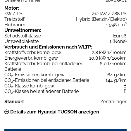
Unsere Nummer
26505501
Motor:
kW / PS
212 kW / 288 PS
Treibstoff
Hybrid (Benzin/Elektro)
Hubraum
1.598 cm³
Umweltnormen:
Schadstoffklasse
Euro6
Umweltplakette
1 (None)
Verbrauch und Emissionen nach WLTP:
Kraftstoffverbr. komb. gew.
2,8 kWh/100km
Energieverbr. komb. gew.
10,8 kWh/100km
Kraftstoffverbr. komb. bei entladener
6,0 l/100km
Batterie
CO
-Emissionen komb. gew.
64 g/km
2
CO
-Emissionen bei entladener Batterie
144 g/km
2
CO
-Klasse komb. gew.
B
2
CO
-Klasse bei entladener Batterie
E
2
Standort
Zentrallager
Details zum Hyundai TUCSON anzeigen