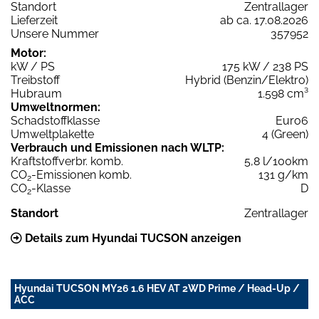
Standort
Zentrallager
Lieferzeit
ab ca. 17.08.2026
Unsere Nummer
357952
Motor:
kW / PS
175 kW / 238 PS
Treibstoff
Hybrid (Benzin/Elektro)
Hubraum
1.598 cm³
Umweltnormen:
Schadstoffklasse
Euro6
Umweltplakette
4 (Green)
Verbrauch und Emissionen nach WLTP:
Kraftstoffverbr. komb.
5,8 l/100km
CO
-Emissionen komb.
131 g/km
2
CO
-Klasse
D
2
Standort
Zentrallager
Details zum Hyundai TUCSON anzeigen
Hyundai TUCSON MY26 1.6 HEV AT 2WD Prime / Head-Up /
ACC