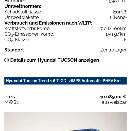
Hubraum
1.598 cm³
Umweltnormen:
Schadstoffklasse
Euro6
Umweltplakette
1 (None)
Verbrauch und Emissionen nach WLTP:
Kraftstoffverbr. komb.
7,0 l/100km
CO
-Emissionen komb.
159 g/km
2
CO
-Klasse
F
2
Standort
Zentrallager
Details zum Hyundai TUCSON anzeigen
Hyundai Tucson Trend 1.6 T-GDI 288PS Automatik PHEV Kre
Preis:
40.089,00 €
MWSt:
ausweisbar