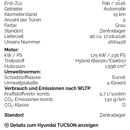
Erst-Zul.
Feb / 2026
Getriebe
Automatik
Kilometerstand
15 km
Anzahl der Türen
5
Farbe
Grau
Standort
Zentrallager
Lieferzeit
ab ca. 17.08.2026
Unsere Nummer
2661428
Motor:
kW / PS
175 kW / 238 PS
Treibstoff
Hybrid (Benzin/Elektro)
Hubraum
1.598 cm³
Umweltnormen:
Schadstoffklasse
Euro6
Umweltplakette
4 (Green)
Verbrauch und Emissionen nach WLTP:
Kraftstoffverbr. komb.
5,7 l/100km
CO
-Emissionen komb.
130 g/km
2
CO
-Klasse
D
2
Standort
Zentrallager
Details zum Hyundai TUCSON anzeigen