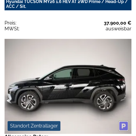
Hyundai TUCSON MY26 1.6 HEV AT 2WD Prime / Head-Up /
ACC / Sit.
Preis:
37.900,00 €
MWSt:
ausweisbar
Standort Zentrallager