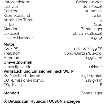
Karosserieform
Geländewagen
Erst-Zul.
Jun / 2026
Getriebe
Automatik
Kilometerstand
10 km
Anzahl der Türen
5
Farbe
Grau
Standort
Zentrallager
Lieferzeit
ab ca. 17.08.2026
Unsere Nummer
185651
Motor:
kW / PS
176 kW / 239 PS
Treibstoff
Hybrid (Benzin/Elektro)
Hubraum
1.598 cm³
Umweltnormen:
Umweltplakette
1 (None)
Verbrauch und Emissionen nach WLTP:
Kraftstoffverbr. komb.
6,5 l/100km
CO
-Emissionen komb.
148 g/km
2
CO
-Klasse
E
2
Standort
Zentrallager
Details zum Hyundai TUCSON anzeigen