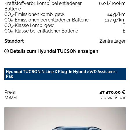
Kraftstoffverbr. komb. bei entladener
6,0 l/100km
Batterie
CO
-Emissionen komb. gew.
64 g/km
2
CO
-Emissionen bei entladener Batterie
137 g/km
2
CO
-Klasse komb. gew.
B
2
CO
-Klasse bei entladener Batterie
E
2
Standort
Zentrallager
Details zum Hyundai TUCSON anzeigen
Hyundai TUCSON N Line X Plug-In Hybrid 2WD Assistenz-
Pak
Preis:
47.470,00 €
MWSt:
ausweisbar