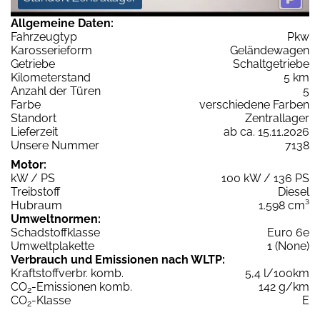
Allgemeine Daten:
Fahrzeugtyp
Pkw
Karosserieform
Geländewagen
Getriebe
Schaltgetriebe
Kilometerstand
5 km
Anzahl der Türen
5
Farbe
verschiedene Farben
Standort
Zentrallager
Lieferzeit
ab ca. 15.11.2026
Unsere Nummer
7138
Motor:
kW / PS
100 kW / 136 PS
Treibstoff
Diesel
Hubraum
1.598 cm³
Umweltnormen:
Schadstoffklasse
Euro 6e
Umweltplakette
1 (None)
Verbrauch und Emissionen nach WLTP:
Kraftstoffverbr. komb.
5,4 l/100km
CO
-Emissionen komb.
142 g/km
2
CO
-Klasse
E
2