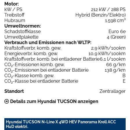
Motor:
kW / PS
212 kW / 288 PS
Treibstoff
Hybrid (Benzin/Elektro)
Hubraum
1.598 cm³
Umweltnormen:
Schadstoffklasse
Euro 6e
Umweltplakette
4 (Green)
Verbrauch und Emissionen nach WLTP:
Kraftstoffverbr. komb. gew.
2,9 kWh/100km
Energieverbr. komb. gew.
10,9 kWh/100km
Kraftstoffverbr. komb. bei entladener Batterie
6,1 l/100km
CO
-Emissionen komb. gew.
66 g/km
2
CO
-Emissionen bei entladener Batterie
138 g/km
2
CO
-Klasse komb. gew.
B
2
CO
-Klasse bei entladener Batterie
E
2
Standort
Zentrallager
Details zum Hyundai TUCSON anzeigen
Hyundai TUCSON N-Line X 4WD HEV Panorama Krell ACC
HuD elektri.