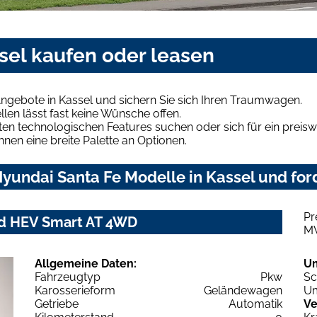
sel kaufen oder leasen
ngebote in Kassel und sichern Sie sich Ihren Traumwagen.
len lässt fast keine Wünsche offen.
en technologischen Features suchen oder sich für ein preiswe
hnen eine breite Palette an Optionen.
yundai Santa Fe Modelle in Kassel und ford
Pr
id HEV Smart AT 4WD
M
Allgemeine Daten:
U
Fahrzeugtyp
Pkw
Sc
Karosserieform
Geländewagen
Um
Getriebe
Automatik
Ve