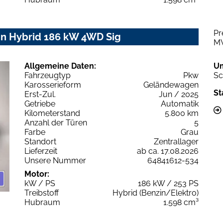
Pr
In Hybrid 186 kW 4WD Sig
M
Allgemeine Daten:
U
Fahrzeugtyp
Pkw
Sc
Karosserieform
Geländewagen
St
Erst-Zul.
Jun / 2025
Getriebe
Automatik
Kilometerstand
5.800 km
Anzahl der Türen
5
Farbe
Grau
Standort
Zentrallager
Lieferzeit
ab ca. 17.08.2026
Unsere Nummer
64841612-534
Motor:
kW / PS
186 kW / 253 PS
Treibstoff
Hybrid (Benzin/Elektro)
Hubraum
1.598 cm³