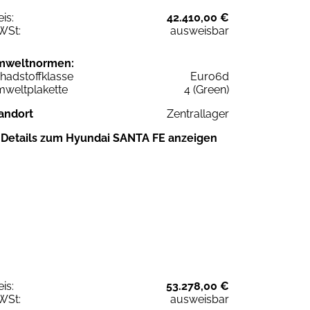
eis:
42.410,00 €
WSt:
ausweisbar
mweltnormen:
hadstoffklasse
Euro6d
weltplakette
4 (Green)
andort
Zentrallager
Details zum Hyundai SANTA FE anzeigen
eis:
53.278,00 €
WSt:
ausweisbar