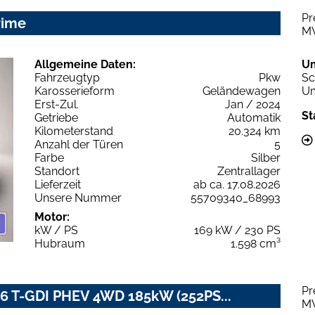
Pr
rime
M
Allgemeine Daten:
U
Fahrzeugtyp
Pkw
Sc
Karosserieform
Geländewagen
Um
Erst-Zul.
Jan / 2024
St
Getriebe
Automatik
Kilometerstand
20.324 km
Anzahl der Türen
5
Farbe
Silber
Standort
Zentrallager
Lieferzeit
ab ca. 17.08.2026
Unsere Nummer
55709340_68993
Motor:
kW / PS
169 kW / 230 PS
Hubraum
1.598 cm³
Pr
.6 T-GDI PHEV 4WD 185kW (252PS...
M