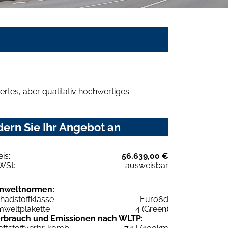
rtes, aber qualitativ hochwertiges
ern Sie Ihr Angebot an
eis:
56.639,00 €
WSt:
ausweisbar
mweltnormen:
hadstoffklasse
Euro6d
weltplakette
4 (Green)
rbrauch und Emissionen nach WLTP: