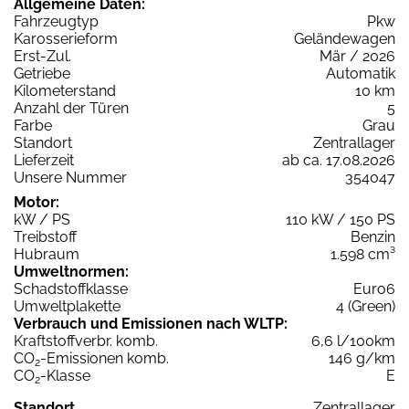
Allgemeine Daten:
Fahrzeugtyp
Pkw
Karosserieform
Geländewagen
Erst-Zul.
Mär / 2026
Getriebe
Automatik
Kilometerstand
10 km
Anzahl der Türen
5
Farbe
Grau
Standort
Zentrallager
Lieferzeit
ab ca. 17.08.2026
Unsere Nummer
354047
Motor:
kW / PS
110 kW / 150 PS
Treibstoff
Benzin
Hubraum
1.598 cm³
Umweltnormen:
Schadstoffklasse
Euro6
Umweltplakette
4 (Green)
Verbrauch und Emissionen nach WLTP:
Kraftstoffverbr. komb.
6,6 l/100km
CO
-Emissionen komb.
146 g/km
2
CO
-Klasse
E
2
Standort
Zentrallager