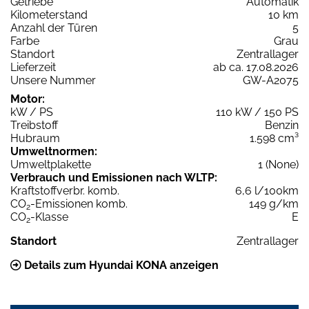
Getriebe
Automatik
Kilometerstand
10 km
Anzahl der Türen
5
Farbe
Grau
Standort
Zentrallager
Lieferzeit
ab ca. 17.08.2026
Unsere Nummer
GW-A2075
Motor:
kW / PS
110 kW / 150 PS
Treibstoff
Benzin
Hubraum
1.598 cm³
Umweltnormen:
Umweltplakette
1 (None)
Verbrauch und Emissionen nach WLTP:
Kraftstoffverbr. komb.
6,6 l/100km
CO
-Emissionen komb.
149 g/km
2
CO
-Klasse
E
2
Standort
Zentrallager
Details zum Hyundai KONA anzeigen