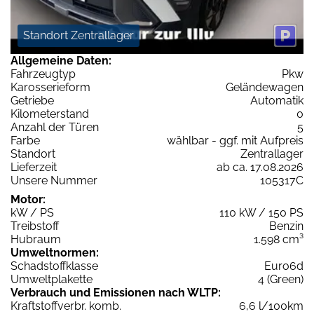
Standort Zentrallager
Allgemeine Daten:
Fahrzeugtyp
Pkw
Karosserieform
Geländewagen
Getriebe
Automatik
Kilometerstand
0
Anzahl der Türen
5
Farbe
wählbar - ggf. mit Aufpreis
Standort
Zentrallager
Lieferzeit
ab ca. 17.08.2026
Unsere Nummer
105317C
Motor:
kW / PS
110 kW / 150 PS
Treibstoff
Benzin
Hubraum
1.598 cm³
Umweltnormen:
Schadstoffklasse
Euro6d
Umweltplakette
4 (Green)
Verbrauch und Emissionen nach WLTP:
Kraftstoffverbr. komb.
6,6 l/100km