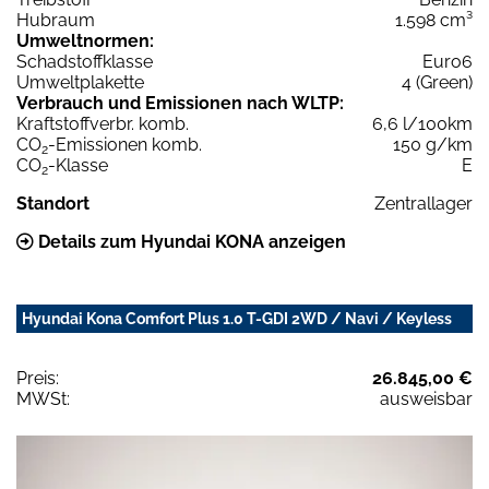
Hubraum
1.598 cm³
Umweltnormen:
Schadstoffklasse
Euro6
Umweltplakette
4 (Green)
Verbrauch und Emissionen nach WLTP:
Kraftstoffverbr. komb.
6,6 l/100km
CO
-Emissionen komb.
150 g/km
2
CO
-Klasse
E
2
Standort
Zentrallager
Details zum Hyundai KONA anzeigen
Hyundai Kona Comfort Plus 1.0 T-GDI 2WD / Navi / Keyless
Preis:
26.845,00 €
MWSt:
ausweisbar