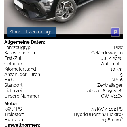
Standort Zentrallager
Allgemeine Daten:
Fahrzeugtyp
Pkw
Karosserieform
Geländewagen
Erst-Zul.
Jul / 2026
Getriebe
Automatik
Kilometerstand
10 km
Anzahl der Türen
5
Farbe
Weiß
Standort
Zentrallager
Lieferzeit
ab ca. 18.09.2026
Unsere Nummer
GW-V1183
Motor:
kW / PS
75 kW / 102 PS
Treibstoff
Hybrid (Benzin/Elektro)
Hubraum
1.580 cm³
Umweltnormen: