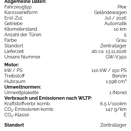
Allgemeine Daten:
Fahrzeugtyp
Pkw
Karosserieform
Geländewagen
Erst-Zul.
Jul / 2026
Getriebe
Automatik
Kilometerstand
10 km
Anzahl der Türen
5
Farbe
Grau
Standort
Zentrallager
Lieferzeit
ab ca. 13.11.2026
Unsere Nummer
GW-V350
Motor:
kW / PS
110 kW / 150 PS
Treibstoff
Benzin
Hubraum
1.598 cm³
Umweltnormen:
Umweltplakette
1 (None)
Verbrauch und Emissionen nach WLTP:
Kraftstoffverbr. komb.
6,5 l/100km
CO
-Emissionen komb.
147 g/km
2
CO
-Klasse
E
2
Standort
Zentrallager