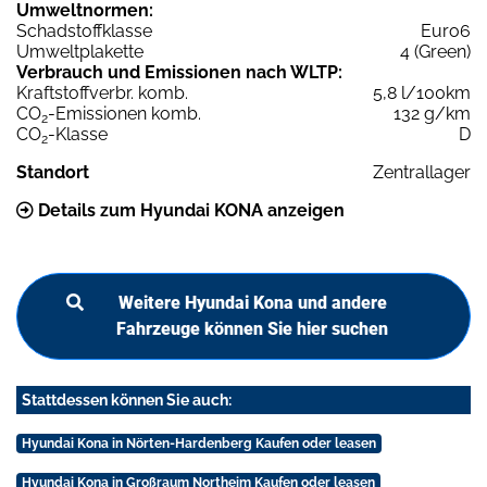
Umweltnormen:
Schadstoffklasse
Euro6
Umweltplakette
4 (Green)
Verbrauch und Emissionen nach WLTP:
Kraftstoffverbr. komb.
5,8 l/100km
CO
-Emissionen komb.
132 g/km
2
CO
-Klasse
D
2
Standort
Zentrallager
Details zum Hyundai KONA anzeigen
Weitere Hyundai Kona und andere
Fahrzeuge können Sie hier suchen
Stattdessen können Sie auch:
Hyundai Kona in Nörten-Hardenberg Kaufen oder leasen
Hyundai Kona in Großraum Northeim Kaufen oder leasen