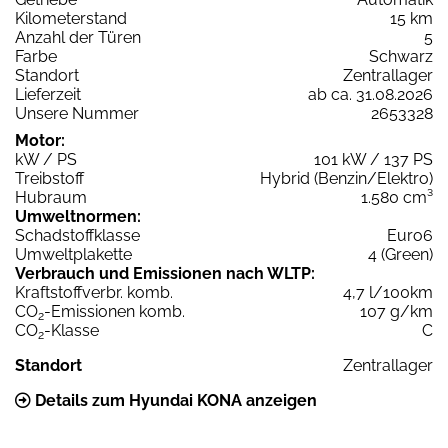
Kilometerstand
15 km
Anzahl der Türen
5
Farbe
Schwarz
Standort
Zentrallager
Lieferzeit
ab ca. 31.08.2026
Unsere Nummer
2653328
Motor:
kW / PS
101 kW / 137 PS
Treibstoff
Hybrid (Benzin/Elektro)
Hubraum
1.580 cm³
Umweltnormen:
Schadstoffklasse
Euro6
Umweltplakette
4 (Green)
Verbrauch und Emissionen nach WLTP:
Kraftstoffverbr. komb.
4,7 l/100km
CO
-Emissionen komb.
107 g/km
2
CO
-Klasse
C
2
Standort
Zentrallager
Details zum Hyundai KONA anzeigen