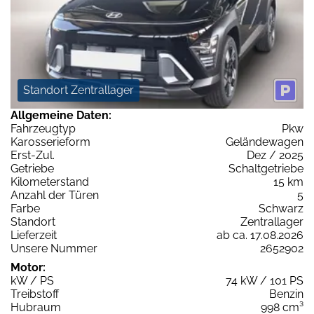
Standort Zentrallager
Allgemeine Daten:
Fahrzeugtyp
Pkw
Karosserieform
Geländewagen
Erst-Zul.
Dez / 2025
Getriebe
Schaltgetriebe
Kilometerstand
15 km
Anzahl der Türen
5
Farbe
Schwarz
Standort
Zentrallager
Lieferzeit
ab ca. 17.08.2026
Unsere Nummer
2652902
Motor:
kW / PS
74 kW / 101 PS
Treibstoff
Benzin
Hubraum
998 cm³