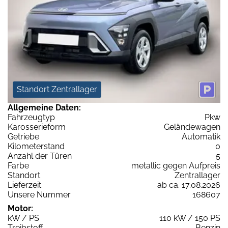
Standort Zentrallager
Allgemeine Daten:
Fahrzeugtyp
Pkw
Karosserieform
Geländewagen
Getriebe
Automatik
Kilometerstand
0
Anzahl der Türen
5
Farbe
metallic gegen Aufpreis
Standort
Zentrallager
Lieferzeit
ab ca. 17.08.2026
Unsere Nummer
168607
Motor:
kW / PS
110 kW / 150 PS
Treibstoff
Benzin