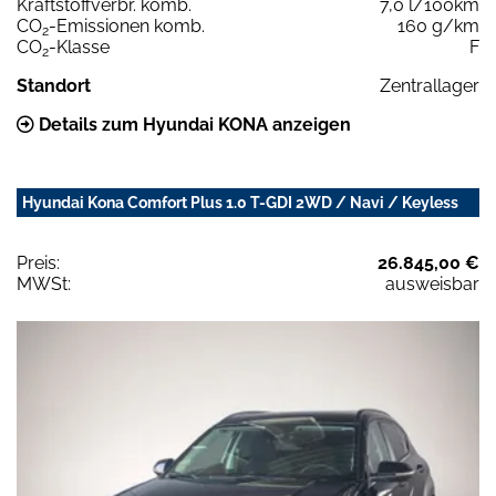
Kraftstoffverbr. komb.
7,0 l/100km
CO
-Emissionen komb.
160 g/km
2
CO
-Klasse
F
2
Standort
Zentrallager
Details zum Hyundai KONA anzeigen
Hyundai Kona Comfort Plus 1.0 T-GDI 2WD / Navi / Keyless
Preis:
26.845,00 €
MWSt:
ausweisbar