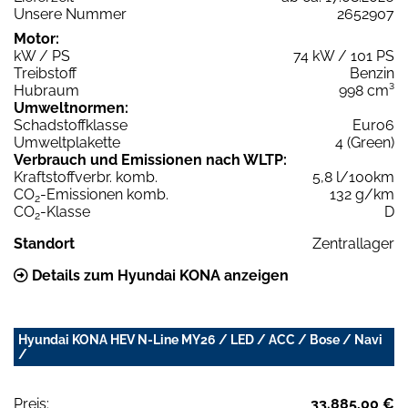
Unsere Nummer
2652907
Motor:
kW / PS
74 kW / 101 PS
Treibstoff
Benzin
Hubraum
998 cm³
Umweltnormen:
Schadstoffklasse
Euro6
Umweltplakette
4 (Green)
Verbrauch und Emissionen nach WLTP:
Kraftstoffverbr. komb.
5,8 l/100km
CO
-Emissionen komb.
132 g/km
2
CO
-Klasse
D
2
Standort
Zentrallager
Details zum Hyundai KONA anzeigen
Hyundai KONA HEV N-Line MY26 / LED / ACC / Bose / Navi
/
Preis:
33.885,00 €