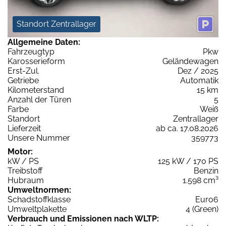
Standort Zentrallager
Allgemeine Daten:
Fahrzeugtyp
Pkw
Karosserieform
Geländewagen
Erst-Zul.
Dez / 2025
Getriebe
Automatik
Kilometerstand
15 km
Anzahl der Türen
5
Farbe
Weiß
Standort
Zentrallager
Lieferzeit
ab ca. 17.08.2026
Unsere Nummer
359773
Motor:
kW / PS
125 kW / 170 PS
Treibstoff
Benzin
Hubraum
1.598 cm³
Umweltnormen:
Schadstoffklasse
Euro6
Umweltplakette
4 (Green)
Verbrauch und Emissionen nach WLTP: