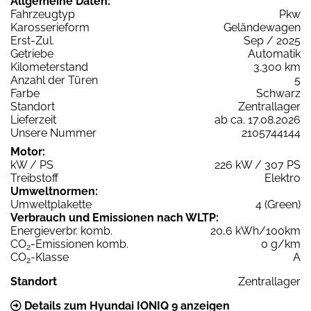
Allgemeine Daten:
Fahrzeugtyp
Pkw
Karosserieform
Geländewagen
Erst-Zul.
Sep / 2025
Getriebe
Automatik
Kilometerstand
3.300 km
Anzahl der Türen
5
Farbe
Schwarz
Standort
Zentrallager
Lieferzeit
ab ca. 17.08.2026
Unsere Nummer
2105744144
Motor:
kW / PS
226 kW / 307 PS
Treibstoff
Elektro
Umweltnormen:
Umweltplakette
4 (Green)
Verbrauch und Emissionen nach WLTP:
Energieverbr. komb.
20,6 kWh/100km
CO
-Emissionen komb.
0 g/km
2
CO
-Klasse
A
2
Standort
Zentrallager
Details zum Hyundai IONIQ 9 anzeigen