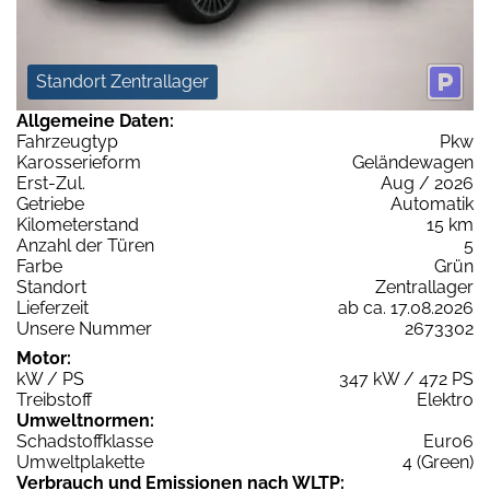
Standort Zentrallager
Allgemeine Daten:
Fahrzeugtyp
Pkw
Karosserieform
Geländewagen
Erst-Zul.
Aug / 2026
Getriebe
Automatik
Kilometerstand
15 km
Anzahl der Türen
5
Farbe
Grün
Standort
Zentrallager
Lieferzeit
ab ca. 17.08.2026
Unsere Nummer
2673302
Motor:
kW / PS
347 kW / 472 PS
Treibstoff
Elektro
Umweltnormen:
Schadstoffklasse
Euro6
Umweltplakette
4 (Green)
Verbrauch und Emissionen nach WLTP: