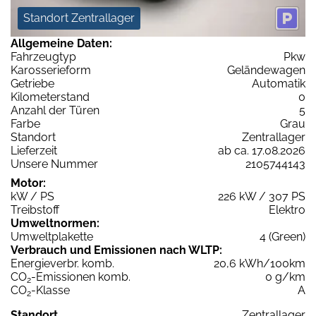
Standort Zentrallager
Allgemeine Daten:
Fahrzeugtyp
Pkw
Karosserieform
Geländewagen
Getriebe
Automatik
Kilometerstand
0
Anzahl der Türen
5
Farbe
Grau
Standort
Zentrallager
Lieferzeit
ab ca. 17.08.2026
Unsere Nummer
2105744143
Motor:
kW / PS
226 kW / 307 PS
Treibstoff
Elektro
Umweltnormen:
Umweltplakette
4 (Green)
Verbrauch und Emissionen nach WLTP:
Energieverbr. komb.
20,6 kWh/100km
CO
-Emissionen komb.
0 g/km
2
CO
-Klasse
A
2
Standort
Zentrallager