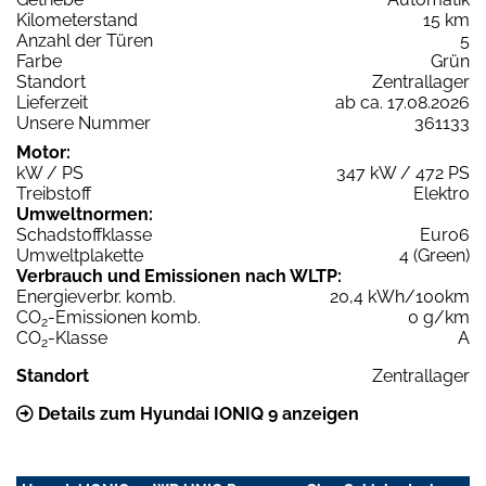
Kilometerstand
15 km
Anzahl der Türen
5
Farbe
Grün
Standort
Zentrallager
Lieferzeit
ab ca. 17.08.2026
Unsere Nummer
361133
Motor:
kW / PS
347 kW / 472 PS
Treibstoff
Elektro
Umweltnormen:
Schadstoffklasse
Euro6
Umweltplakette
4 (Green)
Verbrauch und Emissionen nach WLTP:
Energieverbr. komb.
20,4 kWh/100km
CO
-Emissionen komb.
0 g/km
2
CO
-Klasse
A
2
Standort
Zentrallager
Details zum Hyundai IONIQ 9 anzeigen