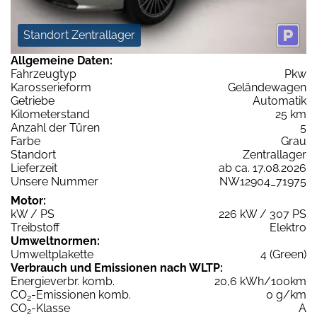
Standort Zentrallager
Allgemeine Daten:
Fahrzeugtyp
Pkw
Karosserieform
Geländewagen
Getriebe
Automatik
Kilometerstand
25 km
Anzahl der Türen
5
Farbe
Grau
Standort
Zentrallager
Lieferzeit
ab ca. 17.08.2026
Unsere Nummer
NW12904_71975
Motor:
kW / PS
226 kW / 307 PS
Treibstoff
Elektro
Umweltnormen:
Umweltplakette
4 (Green)
Verbrauch und Emissionen nach WLTP:
Energieverbr. komb.
20,6 kWh/100km
CO
-Emissionen komb.
0 g/km
2
CO
-Klasse
A
2