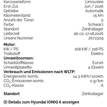
Karosserieform
Limousine
Erst-Zul.
Jun / 2026
Getriebe
Automatik
Kilometerstand
15 km
Anzahl der Türen
5
Farbe
Schwarz
Standort
Zentrallager
Lieferzeit
ab ca. 17.08.2026
Unsere Nummer
2672309
Motor:
kW / PS
168 kW / 228 PS
Treibstoff
Elektro
Umweltnormen:
Schadstoffklasse
Euro6
Umweltplakette
4 (Green)
Verbrauch und Emissionen nach WLTP:
Energieverbr. komb.
14,3 kWh/100km
CO
-Emissionen komb.
0 g/km
2
CO
-Klasse
A
2
Standort
Zentrallager
Details zum Hyundai IONIQ 6 anzeigen