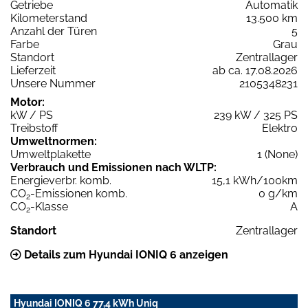
Getriebe
Automatik
Kilometerstand
13.500 km
Anzahl der Türen
5
Farbe
Grau
Standort
Zentrallager
Lieferzeit
ab ca. 17.08.2026
Unsere Nummer
2105348231
Motor:
kW / PS
239 kW / 325 PS
Treibstoff
Elektro
Umweltnormen:
Umweltplakette
1 (None)
Verbrauch und Emissionen nach WLTP:
Energieverbr. komb.
15,1 kWh/100km
CO
-Emissionen komb.
0 g/km
2
CO
-Klasse
A
2
Standort
Zentrallager
Details zum Hyundai IONIQ 6 anzeigen
Hyundai IONIQ 6 77,4 kWh Uniq