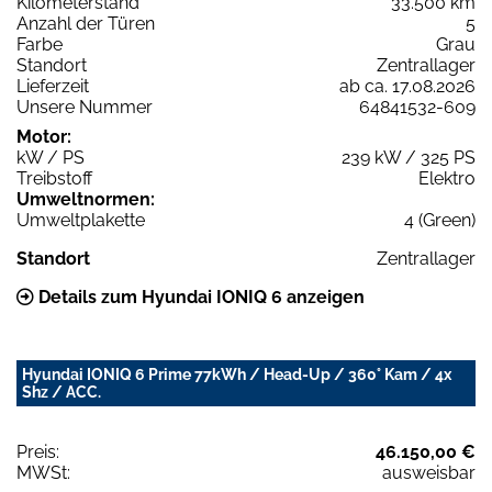
Kilometerstand
33.500 km
Anzahl der Türen
5
Farbe
Grau
Standort
Zentrallager
Lieferzeit
ab ca. 17.08.2026
Unsere Nummer
64841532-609
Motor:
kW / PS
239 kW / 325 PS
Treibstoff
Elektro
Umweltnormen:
Umweltplakette
4 (Green)
Standort
Zentrallager
Details zum Hyundai IONIQ 6 anzeigen
Hyundai IONIQ 6 Prime 77kWh / Head-Up / 360° Kam / 4x
Shz / ACC.
Preis:
46.150,00 €
MWSt:
ausweisbar