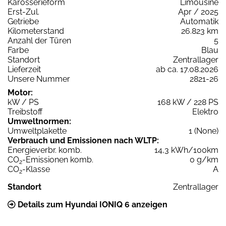
Karosserieform
Limousine
Erst-Zul.
Apr / 2025
Getriebe
Automatik
Kilometerstand
26.823 km
Anzahl der Türen
5
Farbe
Blau
Standort
Zentrallager
Lieferzeit
ab ca. 17.08.2026
Unsere Nummer
2821-26
Motor:
kW / PS
168 kW / 228 PS
Treibstoff
Elektro
Umweltnormen:
Umweltplakette
1 (None)
Verbrauch und Emissionen nach WLTP:
Energieverbr. komb.
14,3 kWh/100km
CO
-Emissionen komb.
0 g/km
2
CO
-Klasse
A
2
Standort
Zentrallager
Details zum Hyundai IONIQ 6 anzeigen