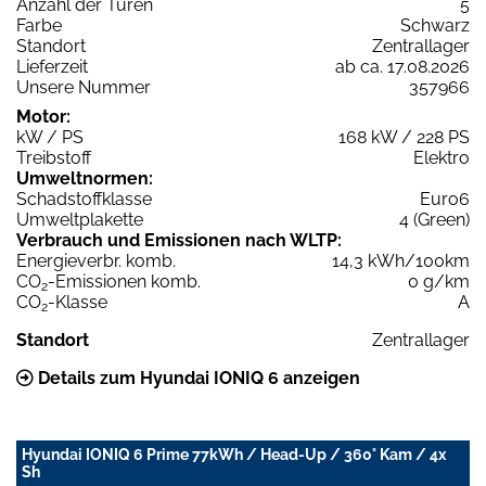
Anzahl der Türen
5
Farbe
Schwarz
Standort
Zentrallager
Lieferzeit
ab ca. 17.08.2026
Unsere Nummer
357966
Motor:
kW / PS
168 kW / 228 PS
Treibstoff
Elektro
Umweltnormen:
Schadstoffklasse
Euro6
Umweltplakette
4 (Green)
Verbrauch und Emissionen nach WLTP:
Energieverbr. komb.
14,3 kWh/100km
CO
-Emissionen komb.
0 g/km
2
CO
-Klasse
A
2
Standort
Zentrallager
Details zum Hyundai IONIQ 6 anzeigen
Hyundai IONIQ 6 Prime 77kWh / Head-Up / 360° Kam / 4x
Sh