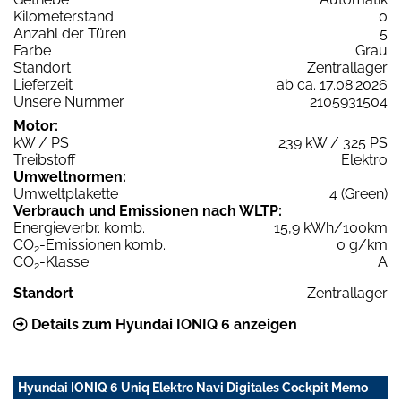
Kilometerstand
0
Anzahl der Türen
5
Farbe
Grau
Standort
Zentrallager
Lieferzeit
ab ca. 17.08.2026
Unsere Nummer
2105931504
Motor:
kW / PS
239 kW / 325 PS
Treibstoff
Elektro
Umweltnormen:
Umweltplakette
4 (Green)
Verbrauch und Emissionen nach WLTP:
Energieverbr. komb.
15,9 kWh/100km
CO
-Emissionen komb.
0 g/km
2
CO
-Klasse
A
2
Standort
Zentrallager
Details zum Hyundai IONIQ 6 anzeigen
Hyundai IONIQ 6 Uniq Elektro Navi Digitales Cockpit Memo