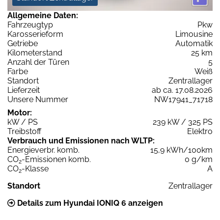
Allgemeine Daten:
Fahrzeugtyp
Pkw
Karosserieform
Limousine
Getriebe
Automatik
Kilometerstand
25 km
Anzahl der Türen
5
Farbe
Weiß
Standort
Zentrallager
Lieferzeit
ab ca. 17.08.2026
Unsere Nummer
NW17941_71718
Motor:
kW / PS
239 kW / 325 PS
Treibstoff
Elektro
Verbrauch und Emissionen nach WLTP:
Energieverbr. komb.
15,9 kWh/100km
CO
-Emissionen komb.
0 g/km
2
CO
-Klasse
A
2
Standort
Zentrallager
Details zum Hyundai IONIQ 6 anzeigen