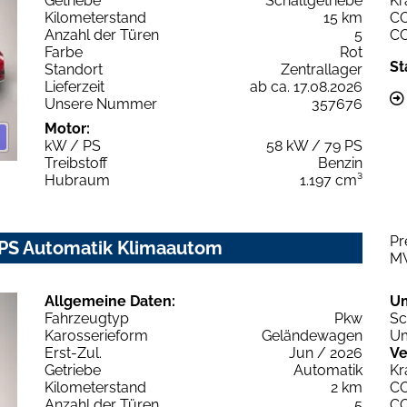
Getriebe
Schaltgetriebe
Kr
Kilometerstand
15 km
C
Anzahl der Türen
5
C
Farbe
Rot
St
Standort
Zentrallager
Lieferzeit
ab ca. 17.08.2026
Unsere Nummer
357676
Motor:
kW / PS
58 kW / 79 PS
Treibstoff
Benzin
Hubraum
1.197 cm³
Pr
0PS Automatik Klimaautom
M
Allgemeine Daten:
U
Fahrzeugtyp
Pkw
Sc
Karosserieform
Geländewagen
Um
Erst-Zul.
Jun / 2026
Ve
Getriebe
Automatik
Kr
Kilometerstand
2 km
C
Anzahl der Türen
5
C