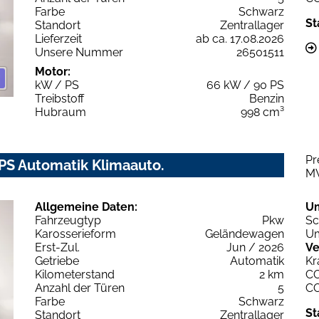
Farbe
Schwarz
St
Standort
Zentrallager
Lieferzeit
ab ca. 17.08.2026
Unsere Nummer
26501511
Motor:
kW / PS
66 kW / 90 PS
Treibstoff
Benzin
Hubraum
998 cm³
Pr
PS Automatik Klimaauto.
M
Allgemeine Daten:
U
Fahrzeugtyp
Pkw
Sc
Karosserieform
Geländewagen
Um
Erst-Zul.
Jun / 2026
Ve
Getriebe
Automatik
Kr
Kilometerstand
2 km
C
Anzahl der Türen
5
C
Farbe
Schwarz
St
Standort
Zentrallager