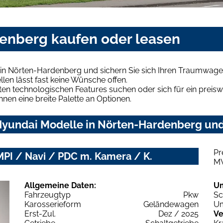
enberg kaufen oder leasen
in Nörten-Hardenberg und sichern Sie sich Ihren Traumwage
len lässt fast keine Wünsche offen.
en technologischen Features suchen oder sich für ein preiswe
hnen eine breite Palette an Optionen.
yundai Modelle in Nörten-Hardenberg und 
Pr
MPI / Navi / PDC m. Kamera / K.
M
Allgemeine Daten:
U
Fahrzeugtyp
Pkw
Sc
Karosserieform
Geländewagen
Um
Erst-Zul.
Dez / 2025
Ve