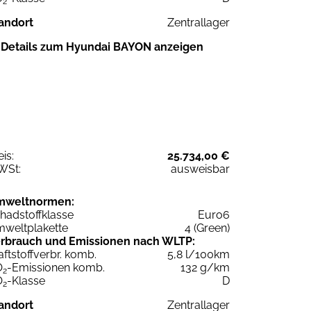
2
andort
Zentrallager
Details zum Hyundai BAYON anzeigen
eis:
25.734,00 €
WSt:
ausweisbar
mweltnormen:
hadstoffklasse
Euro6
weltplakette
4 (Green)
rbrauch und Emissionen nach WLTP:
aftstoffverbr. komb.
5,8 l/100km
O
-Emissionen komb.
132 g/km
2
O
-Klasse
D
2
andort
Zentrallager