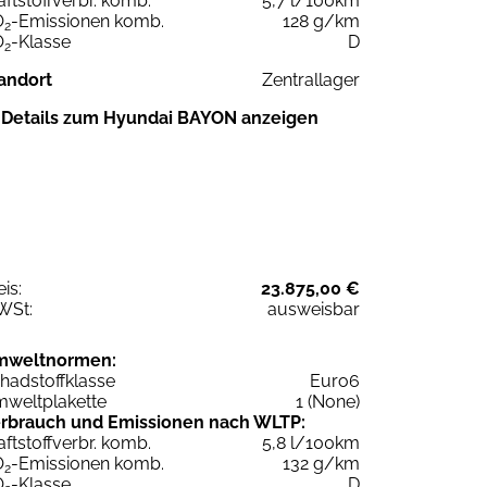
aftstoffverbr. komb.
5,7 l/100km
O
-Emissionen komb.
128 g/km
2
O
-Klasse
D
2
andort
Zentrallager
Details zum Hyundai BAYON anzeigen
eis:
23.875,00 €
WSt:
ausweisbar
mweltnormen:
hadstoffklasse
Euro6
weltplakette
1 (None)
rbrauch und Emissionen nach WLTP:
aftstoffverbr. komb.
5,8 l/100km
O
-Emissionen komb.
132 g/km
2
O
-Klasse
D