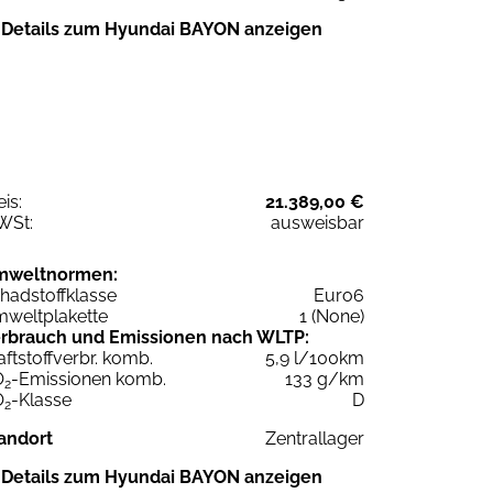
Details zum Hyundai BAYON anzeigen
eis:
21.389,00 €
WSt:
ausweisbar
mweltnormen:
hadstoffklasse
Euro6
weltplakette
1 (None)
rbrauch und Emissionen nach WLTP:
aftstoffverbr. komb.
5,9 l/100km
O
-Emissionen komb.
133 g/km
2
O
-Klasse
D
2
andort
Zentrallager
Details zum Hyundai BAYON anzeigen