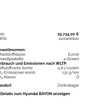
eis:
25.734,00 €
WSt:
ausweisbar
mweltnormen:
hadstoffklasse
Euro6
weltplakette
4 (Green)
rbrauch und Emissionen nach WLTP:
aftstoffverbr. komb.
5,8 l/100km
O
-Emissionen komb.
132 g/km
2
O
-Klasse
D
2
andort
Zentrallager
Details zum Hyundai BAYON anzeigen