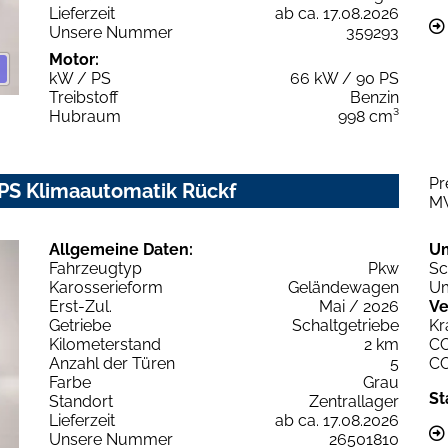
Lieferzeit
ab ca. 17.08.2026
Unsere Nummer
359293
Motor:
kW / PS
66 kW / 90 PS
Treibstoff
Benzin
Hubraum
998 cm³
Pr
0PS Klimaautomatik Rückf
M
Allgemeine Daten:
U
Fahrzeugtyp
Pkw
Sc
Karosserieform
Geländewagen
Um
Erst-Zul.
Mai / 2026
Ve
Getriebe
Schaltgetriebe
Kr
Kilometerstand
2 km
C
Anzahl der Türen
5
C
Farbe
Grau
St
Standort
Zentrallager
Lieferzeit
ab ca. 17.08.2026
Unsere Nummer
26501810