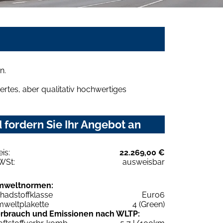
n.
rtes, aber qualitativ hochwertiges
fordern Sie Ihr Angebot an
eis:
22.269,00 €
WSt:
ausweisbar
mweltnormen:
hadstoffklasse
Euro6
weltplakette
4 (Green)
rbrauch und Emissionen nach WLTP: