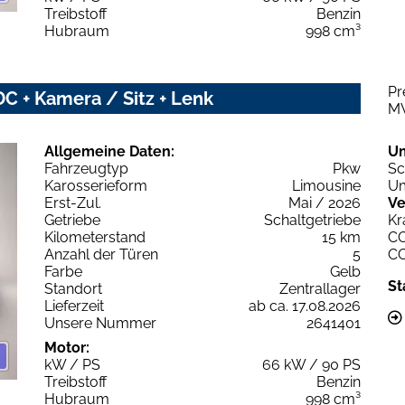
Treibstoff
Benzin
Hubraum
998 cm³
Pr
C + Kamera / Sitz + Lenk
M
Allgemeine Daten:
U
Fahrzeugtyp
Pkw
Sc
Karosserieform
Limousine
Um
Erst-Zul.
Mai / 2026
Ve
Getriebe
Schaltgetriebe
Kr
Kilometerstand
15 km
C
Anzahl der Türen
5
C
Farbe
Gelb
St
Standort
Zentrallager
Lieferzeit
ab ca. 17.08.2026
Unsere Nummer
2641401
Motor:
kW / PS
66 kW / 90 PS
Treibstoff
Benzin
Hubraum
998 cm³