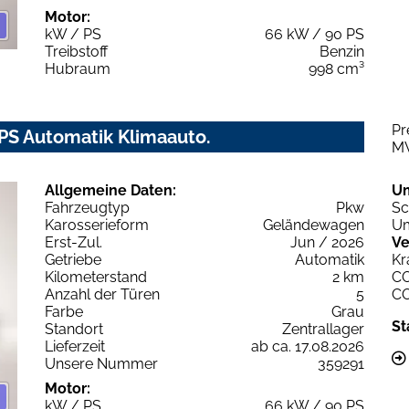
Motor:
kW / PS
66 kW / 90 PS
Treibstoff
Benzin
Hubraum
998 cm³
Pr
PS Automatik Klimaauto.
M
Allgemeine Daten:
U
Fahrzeugtyp
Pkw
Sc
Karosserieform
Geländewagen
Um
Erst-Zul.
Jun / 2026
Ve
Getriebe
Automatik
Kr
Kilometerstand
2 km
C
Anzahl der Türen
5
C
Farbe
Grau
St
Standort
Zentrallager
Lieferzeit
ab ca. 17.08.2026
Unsere Nummer
359291
Motor:
kW / PS
66 kW / 90 PS