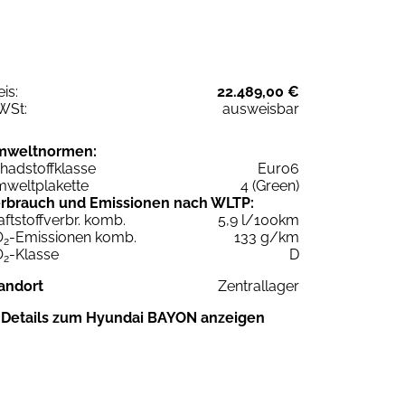
eis:
22.489,00 €
WSt:
ausweisbar
mweltnormen:
hadstoffklasse
Euro6
weltplakette
4 (Green)
rbrauch und Emissionen nach WLTP:
aftstoffverbr. komb.
5,9 l/100km
O
-Emissionen komb.
133 g/km
2
O
-Klasse
D
2
andort
Zentrallager
Details zum Hyundai BAYON anzeigen