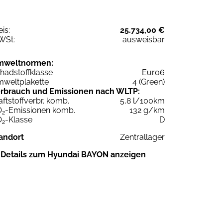
eis:
25.734,00 €
WSt:
ausweisbar
mweltnormen:
hadstoffklasse
Euro6
weltplakette
4 (Green)
rbrauch und Emissionen nach WLTP:
aftstoffverbr. komb.
5,8 l/100km
O
-Emissionen komb.
132 g/km
2
O
-Klasse
D
2
andort
Zentrallager
Details zum Hyundai BAYON anzeigen