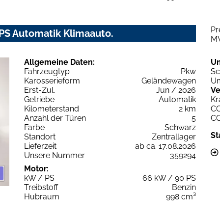
Pr
PS Automatik Klimaauto.
M
Allgemeine Daten:
U
Fahrzeugtyp
Pkw
Sc
Karosserieform
Geländewagen
Um
Erst-Zul.
Jun / 2026
Ve
Getriebe
Automatik
Kr
Kilometerstand
2 km
C
Anzahl der Türen
5
C
Farbe
Schwarz
St
Standort
Zentrallager
Lieferzeit
ab ca. 17.08.2026
Unsere Nummer
359294
Motor:
kW / PS
66 kW / 90 PS
Treibstoff
Benzin
Hubraum
998 cm³