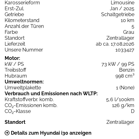
Karosserieform
Limousine
Erst-Zul.
Jan / 2025
Getriebe
Schaltgetriebe
Kilometerstand
10 km
Anzahl der Türen
5
Farbe
Grau
Standort
Zentrallager
Lieferzeit
ab ca. 17.08.2026
Unsere Nummer
1033427
Motor:
kW / PS
73 kW / 99 PS
Treibstoff
Benzin
Hubraum
998 cm³
Umweltnormen:
Umweltplakette
1 (None)
Verbrauch und Emissionen nach WLTP:
Kraftstoffverbr. komb.
5,6 l/100km
CO
-Emissionen komb.
126 g/km
2
CO
-Klasse
D
2
Standort
Zentrallager
Details zum Hyundai i30 anzeigen