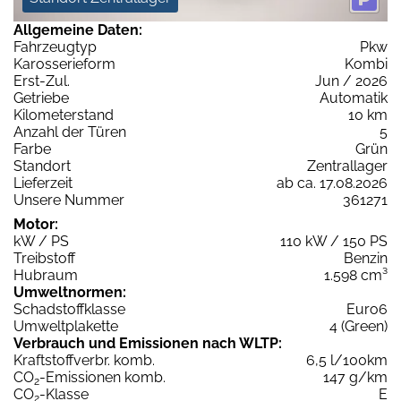
Allgemeine Daten:
Fahrzeugtyp
Pkw
Karosserieform
Kombi
Erst-Zul.
Jun / 2026
Getriebe
Automatik
Kilometerstand
10 km
Anzahl der Türen
5
Farbe
Grün
Standort
Zentrallager
Lieferzeit
ab ca. 17.08.2026
Unsere Nummer
361271
Motor:
kW / PS
110 kW / 150 PS
Treibstoff
Benzin
Hubraum
1.598 cm³
Umweltnormen:
Schadstoffklasse
Euro6
Umweltplakette
4 (Green)
Verbrauch und Emissionen nach WLTP:
Kraftstoffverbr. komb.
6,5 l/100km
CO
-Emissionen komb.
147 g/km
2
CO
-Klasse
E
2