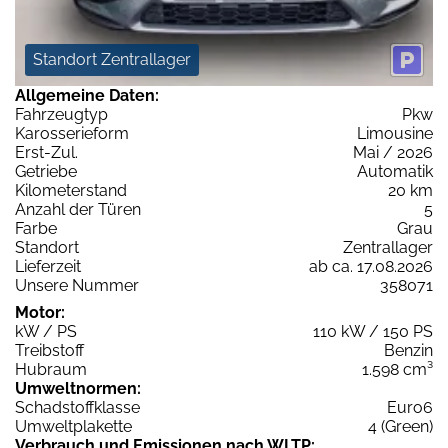
Standort Zentrallager
Allgemeine Daten:
Fahrzeugtyp
Pkw
Karosserieform
Limousine
Erst-Zul.
Mai / 2026
Getriebe
Automatik
Kilometerstand
20 km
Anzahl der Türen
5
Farbe
Grau
Standort
Zentrallager
Lieferzeit
ab ca. 17.08.2026
Unsere Nummer
358071
Motor:
kW / PS
110 kW / 150 PS
Treibstoff
Benzin
Hubraum
1.598 cm³
Umweltnormen:
Schadstoffklasse
Euro6
Umweltplakette
4 (Green)
Verbrauch und Emissionen nach WLTP: