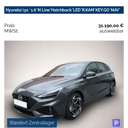
Hyundai i30 *1.6*N Line*Hatchback*LED*R.KAM*KEY.GO*NAV*
Preis:
31.190,00 €
MWSt:
ausweisbar
Standort Zentrallager