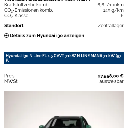
Kraftstoffverbr. komb.
6,6 l/100km
CO
-Emissionen komb.
149 g/km
2
CO
-Klasse
E
2
Standort
Zentrallager
Details zum Hyundai i30 anzeigen
Hyundai i30 N Line FL 1.5 CVVT 71kW N LINE MAN6 71 kW (97
P.
Preis:
27.558,00 €
MWSt:
ausweisbar