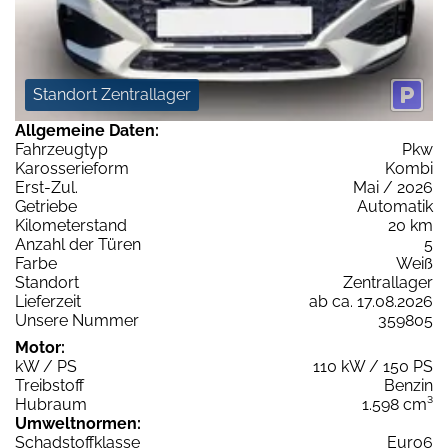
Standort Zentrallager
Allgemeine Daten:
Fahrzeugtyp
Pkw
Karosserieform
Kombi
Erst-Zul.
Mai / 2026
Getriebe
Automatik
Kilometerstand
20 km
Anzahl der Türen
5
Farbe
Weiß
Standort
Zentrallager
Lieferzeit
ab ca. 17.08.2026
Unsere Nummer
359805
Motor:
kW / PS
110 kW / 150 PS
Treibstoff
Benzin
Hubraum
1.598 cm³
Umweltnormen:
Schadstoffklasse
Euro6