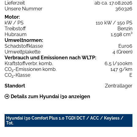
Lieferzeit
ab ca. 17.08.2026
Unsere Nummer
360326
Motor:
kW / PS
110 kW / 150 PS
Treibstoff
Benzin
Hubraum
1.598 cm³
Umweltnormen:
Schadstoffklasse
Euro6
Umweltplakette
4 (Green)
Verbrauch und Emissionen nach WLTP:
Kraftstoffverbr. komb.
6,5 l/100km
CO
-Emissionen komb.
147 g/km
2
CO
-Klasse
E
2
Standort
Zentrallager
Details zum Hyundai i30 anzeigen
Hyundai i30 Comfort Plus 1.0 TGDI DCT / ACC / Keyless /
Tot.