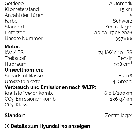
Getriebe
Automatik
Kilometerstand
15 km
Anzahl der Türen
5
Farbe
Schwarz
Standort
Zentrallager
Lieferzeit
ab ca. 17.08.2026
Unsere Nummer
357668
Motor:
kW / PS
74 kW / 101 PS
Treibstoff
Benzin
Hubraum
998 cm³
Umweltnormen:
Schadstoffklasse
Euro6
Umweltplakette
4 (Green)
Verbrauch und Emissionen nach WLTP:
Kraftstoffverbr. komb.
6,0 l/100km
CO
-Emissionen komb.
136 g/km
2
CO
-Klasse
E
2
Standort
Zentrallager
Details zum Hyundai i30 anzeigen