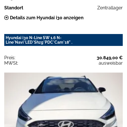
Standort
Zentrallager
Details zum Hyundai i30 anzeigen
Hyundai i30 N-Line SW 1.6 N-
Line*Navi*LED*Shzg*PDC*Cam*18" .
Preis:
30.849,00 €
MWSt:
ausweisbar