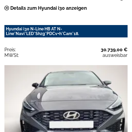
Details zum Hyundai i30 anzeigen
Hyundai i30 N-Line HB AT N-
Line*Navi*LED*Shzg*PDCv+h*Cam*18.
Preis:
30.739,00 €
MWSt:
ausweisbar