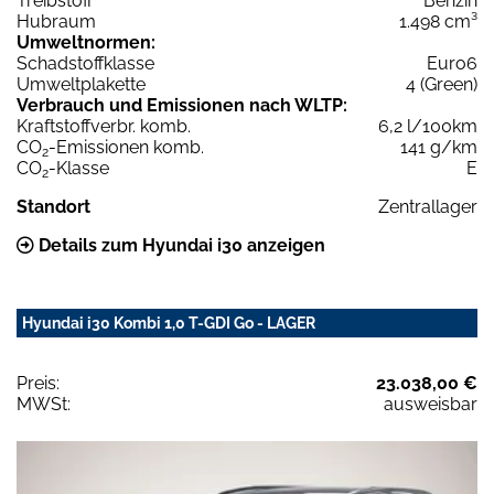
Treibstoff
Benzin
Hubraum
1.498 cm³
Umweltnormen:
Schadstoffklasse
Euro6
Umweltplakette
4 (Green)
Verbrauch und Emissionen nach WLTP:
Kraftstoffverbr. komb.
6,2 l/100km
CO
-Emissionen komb.
141 g/km
2
CO
-Klasse
E
2
Standort
Zentrallager
Details zum Hyundai i30 anzeigen
Hyundai i30 Kombi 1,0 T-GDI Go - LAGER
Preis:
23.038,00 €
MWSt:
ausweisbar