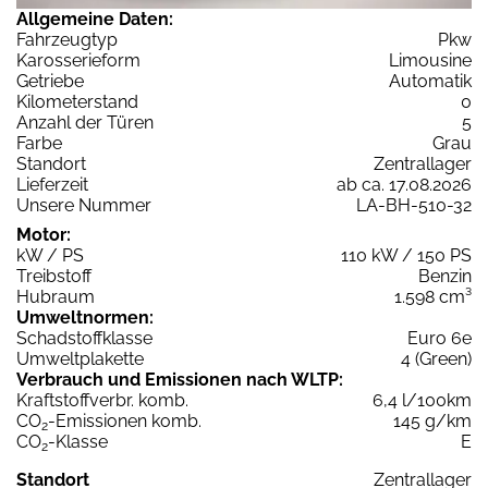
Allgemeine Daten:
Fahrzeugtyp
Pkw
Karosserieform
Limousine
Getriebe
Automatik
Kilometerstand
0
Anzahl der Türen
5
Farbe
Grau
Standort
Zentrallager
Lieferzeit
ab ca. 17.08.2026
Unsere Nummer
LA-BH-510-32
Motor:
kW / PS
110 kW / 150 PS
Treibstoff
Benzin
Hubraum
1.598 cm³
Umweltnormen:
Schadstoffklasse
Euro 6e
Umweltplakette
4 (Green)
Verbrauch und Emissionen nach WLTP:
Kraftstoffverbr. komb.
6,4 l/100km
CO
-Emissionen komb.
145 g/km
2
CO
-Klasse
E
2
Standort
Zentrallager