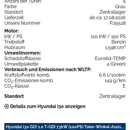
Anzahl der Türen
5
Farbe
Grau
Standort
Zentrallager
Lieferzeit
ab ca. 17.08.2026
Unsere Nummer
P.25528
Motor:
kW / PS
110 kW / 150 PS
Treibstoff
Benzin
Hubraum
1.598 cm³
Umweltnormen:
Schadstoffklasse
Euro6d-TEMP
Umweltplakette
4 (Green)
Verbrauch und Emissionen nach WLTP:
Kraftstoffverbr. komb.
6,6 l/100km
CO
-Emissionen komb.
149 g/km
2
CO
-Klasse
E
2
Standort
Zentrallager
Details zum Hyundai i30 anzeigen
Hyundai i30 GO! 1.0 T-GDI 73kW (100PS) Toter-Winkel-Assis...