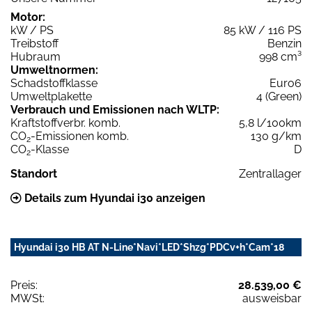
Motor:
kW / PS
85 kW / 116 PS
Treibstoff
Benzin
Hubraum
998 cm³
Umweltnormen:
Schadstoffklasse
Euro6
Umweltplakette
4 (Green)
Verbrauch und Emissionen nach WLTP:
Kraftstoffverbr. komb.
5,8 l/100km
CO
-Emissionen komb.
130 g/km
2
CO
-Klasse
D
2
Standort
Zentrallager
Details zum Hyundai i30 anzeigen
Hyundai i30 HB AT N-Line*Navi*LED*Shzg*PDCv+h*Cam*18
Preis:
28.539,00 €
MWSt:
ausweisbar