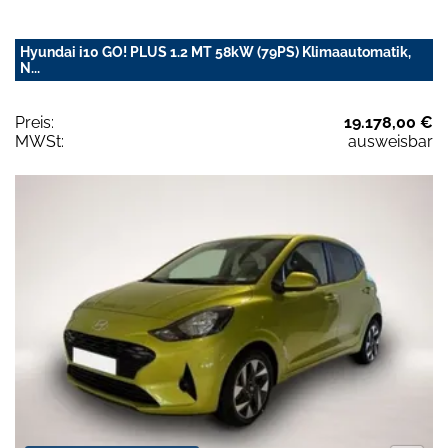
Hyundai i10 GO! PLUS 1.2 MT 58kW (79PS) Klimaautomatik,
N...
Preis:
19.178,00 €
MWSt:
ausweisbar