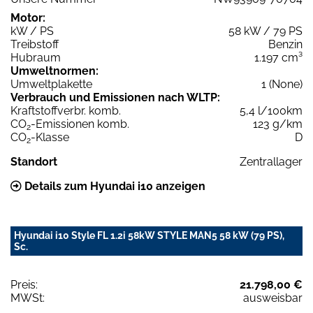
Motor:
kW / PS
58 kW / 79 PS
Treibstoff
Benzin
Hubraum
1.197 cm³
Umweltnormen:
Umweltplakette
1 (None)
Verbrauch und Emissionen nach WLTP:
Kraftstoffverbr. komb.
5,4 l/100km
CO
-Emissionen komb.
123 g/km
2
CO
-Klasse
D
2
Standort
Zentrallager
Details zum Hyundai i10 anzeigen
Hyundai i10 Style FL 1.2i 58kW STYLE MAN5 58 kW (79 PS),
Sc.
Preis:
21.798,00 €
MWSt:
ausweisbar