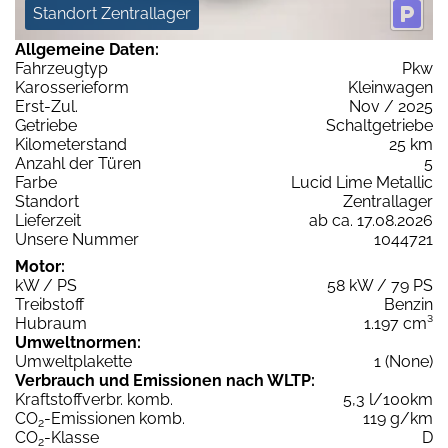
Standort Zentrallager
Allgemeine Daten:
Fahrzeugtyp
Pkw
Karosserieform
Kleinwagen
Erst-Zul.
Nov / 2025
Getriebe
Schaltgetriebe
Kilometerstand
25 km
Anzahl der Türen
5
Farbe
Lucid Lime Metallic
Standort
Zentrallager
Lieferzeit
ab ca. 17.08.2026
Unsere Nummer
1044721
Motor:
kW / PS
58 kW / 79 PS
Treibstoff
Benzin
Hubraum
1.197 cm³
Umweltnormen:
Umweltplakette
1 (None)
Verbrauch und Emissionen nach WLTP:
Kraftstoffverbr. komb.
5,3 l/100km
CO
-Emissionen komb.
119 g/km
2
CO
-Klasse
D
2