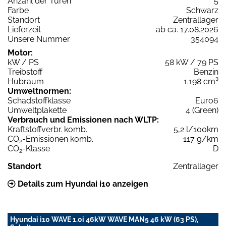
Anzahl der Türen
5
Farbe
Schwarz
Standort
Zentrallager
Lieferzeit
ab ca. 17.08.2026
Unsere Nummer
354094
Motor:
kW / PS
58 kW / 79 PS
Treibstoff
Benzin
Hubraum
1.198 cm³
Umweltnormen:
Schadstoffklasse
Euro6
Umweltplakette
4 (Green)
Verbrauch und Emissionen nach WLTP:
Kraftstoffverbr. komb.
5,2 l/100km
CO
-Emissionen komb.
117 g/km
2
CO
-Klasse
D
2
Standort
Zentrallager
Details zum Hyundai i10 anzeigen
Hyundai i10 WAVE 1.0i 46kW WAVE MAN5 46 kW (63 PS),