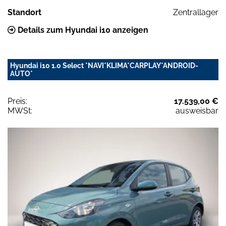
Standort
Zentrallager
Details zum Hyundai i10 anzeigen
Hyundai i10 1.0 Select *NAVI*KLIMA*CARPLAY*ANDROID-
AUTO*
Preis:
17.539,00 €
MWSt:
ausweisbar