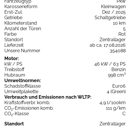
Fahrzeugtyp
Pkw
Karosserieform
Kleinwagen
Erst-Zul.
Dez / 2025
Getriebe
Schaltgetriebe
Kilometerstand
10 km
Anzahl der Türen
5
Farbe
Rot
Standort
Zentrallager
Lieferzeit
ab ca. 17.08.2026
Unsere Nummer
354088
Motor:
kW / PS
46 kW / 63 PS
Treibstoff
Benzin
Hubraum
998 cm³
Umweltnormen:
Schadstoffklasse
Euro6
Umweltplakette
4 (Green)
Verbrauch und Emissionen nach WLTP:
Kraftstoffverbr. komb.
4,9 l/100km
CO
-Emissionen komb.
111 g/km
2
CO
-Klasse
C
2
Standort
Zentrallager