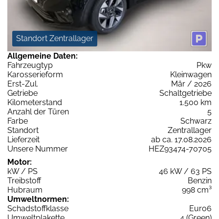
Standort Zentrallager
Allgemeine Daten:
Fahrzeugtyp
Pkw
Karosserieform
Kleinwagen
Erst-Zul.
Mär / 2026
Getriebe
Schaltgetriebe
Kilometerstand
1.500 km
Anzahl der Türen
5
Farbe
Schwarz
Standort
Zentrallager
Lieferzeit
ab ca. 17.08.2026
Unsere Nummer
HEZ93474-70705
Motor:
kW / PS
46 kW / 63 PS
Treibstoff
Benzin
Hubraum
998 cm³
Umweltnormen:
Schadstoffklasse
Euro6
Umweltplakette
4 (Green)