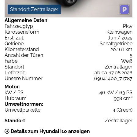
Standort Zentrallager
Allgemeine Daten:
Fahrzeugtyp
Pkw
Karosserieform
Kleinwagen
Erst-Zul.
Jun / 2025
Getriebe
Schaltgetriebe
Kilometerstand
20.161 km
Anzahl der Türen
5
Farbe
Weiß
Standort
Zentrallager
Lieferzeit
ab ca. 17.08.2026
Unsere Nummer
69641400_71787
Motor:
kW / PS
46 kW / 63 PS
Hubraum
998 cm³
Umweltnormen:
Umweltplakette
4 (Green)
Standort
Zentrallager
Details zum Hyundai i10 anzeigen