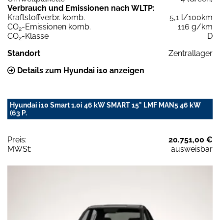
Verbrauch und Emissionen nach WLTP:
Kraftstoffverbr. komb.
5,1 l/100km
CO
-Emissionen komb.
116 g/km
2
CO
-Klasse
D
2
Standort
Zentrallager
Details zum Hyundai i10 anzeigen
Hyundai i10 Smart 1.0i 46 kW SMART 15" LMF MAN5 46 kW
(63 P.
Preis:
20.751,00 €
MWSt:
ausweisbar