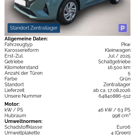
Standort Zentrallager
Allgemeine Daten:
Fahrzeugtyp
Pkw
Karosserieform
Kleinwagen
Erst-Zul.
Jul / 2025
Getriebe
Schaltgetriebe
Kilometerstand
16.500 km
Anzahl der Türen
5
Farbe
Grün
Standort
Zentrallager
Lieferzeit
ab ca. 17.08.2026
Unsere Nummer
64840886-512
Motor:
kW / PS
46 kW / 63 PS
Hubraum
998 cm³
Umweltnormen:
Schadstoffklasse
Euro6
Umweltplakette
4 (Green)