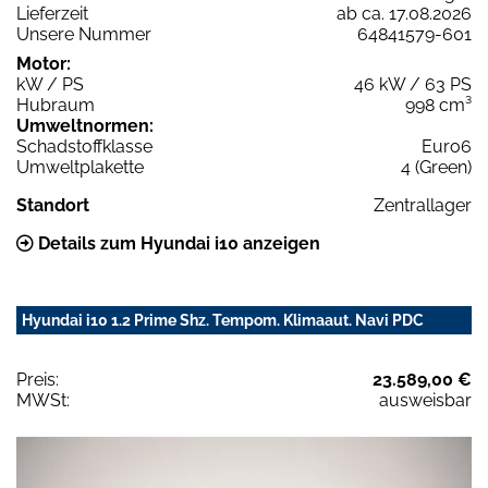
Lieferzeit
ab ca. 17.08.2026
Unsere Nummer
64841579-601
Motor:
kW / PS
46 kW / 63 PS
Hubraum
998 cm³
Umweltnormen:
Schadstoffklasse
Euro6
Umweltplakette
4 (Green)
Standort
Zentrallager
Details zum Hyundai i10 anzeigen
Hyundai i10 1.2 Prime Shz. Tempom. Klimaaut. Navi PDC
Preis:
23.589,00 €
MWSt:
ausweisbar