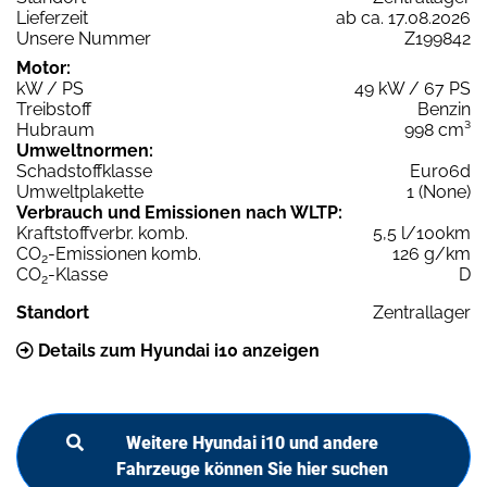
Lieferzeit
ab ca. 17.08.2026
Unsere Nummer
Z199842
Motor:
kW / PS
49 kW / 67 PS
Treibstoff
Benzin
Hubraum
998 cm³
Umweltnormen:
Schadstoffklasse
Euro6d
Umweltplakette
1 (None)
Verbrauch und Emissionen nach WLTP:
Kraftstoffverbr. komb.
5,5 l/100km
CO
-Emissionen komb.
126 g/km
2
CO
-Klasse
D
2
Standort
Zentrallager
Details zum Hyundai i10 anzeigen
Weitere Hyundai i10 und andere
Fahrzeuge können Sie hier suchen