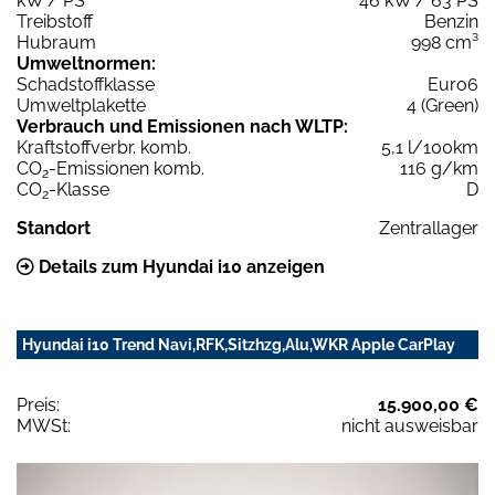
kW / PS
46 kW / 63 PS
Treibstoff
Benzin
Hubraum
998 cm³
Umweltnormen:
Schadstoffklasse
Euro6
Umweltplakette
4 (Green)
Verbrauch und Emissionen nach WLTP:
Kraftstoffverbr. komb.
5,1 l/100km
CO
-Emissionen komb.
116 g/km
2
CO
-Klasse
D
2
Standort
Zentrallager
Details zum Hyundai i10 anzeigen
Hyundai i10 Trend Navi,RFK,Sitzhzg,Alu,WKR Apple CarPlay
Preis:
15.900,00 €
MWSt:
nicht ausweisbar