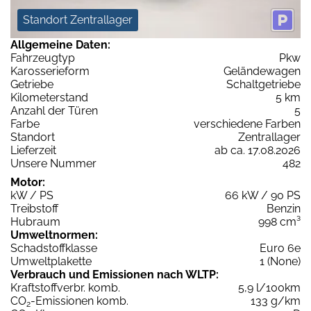
Standort Zentrallager
Allgemeine Daten:
Fahrzeugtyp
Pkw
Karosserieform
Geländewagen
Getriebe
Schaltgetriebe
Kilometerstand
5 km
Anzahl der Türen
5
Farbe
verschiedene Farben
Standort
Zentrallager
Lieferzeit
ab ca. 17.08.2026
Unsere Nummer
482
Motor:
kW / PS
66 kW / 90 PS
Treibstoff
Benzin
Hubraum
998 cm³
Umweltnormen:
Schadstoffklasse
Euro 6e
Umweltplakette
1 (None)
Verbrauch und Emissionen nach WLTP:
Kraftstoffverbr. komb.
5,9 l/100km
CO
-Emissionen komb.
133 g/km
2