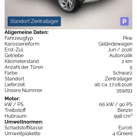
Standort Zentrallager
Allgemeine Daten:
Fahrzeugtyp
Pkw
Karosserieform
Geländewagen
Erst-Zul.
Jun / 2026
Getriebe
Automatik
Kilometerstand
2 km
Anzahl der Türen
5
Farbe
Schwarz
Standort
Zentrallager
Lieferzeit
ab ca. 17.08.2026
Unsere Nummer
359293
Motor:
kW / PS
66 kW / 90 PS
Treibstoff
Benzin
Hubraum
998 cm³
Umweltnormen:
Schadstoffklasse
Euro6
Umweltplakette
4 (Green)