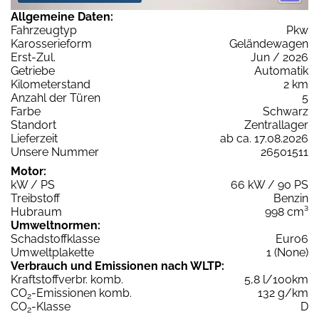
Allgemeine Daten:
Fahrzeugtyp
Pkw
Karosserieform
Geländewagen
Erst-Zul.
Jun / 2026
Getriebe
Automatik
Kilometerstand
2 km
Anzahl der Türen
5
Farbe
Schwarz
Standort
Zentrallager
Lieferzeit
ab ca. 17.08.2026
Unsere Nummer
26501511
Motor:
kW / PS
66 kW / 90 PS
Treibstoff
Benzin
Hubraum
998 cm³
Umweltnormen:
Schadstoffklasse
Euro6
Umweltplakette
1 (None)
Verbrauch und Emissionen nach WLTP:
Kraftstoffverbr. komb.
5,8 l/100km
CO
-Emissionen komb.
132 g/km
2
CO
-Klasse
D
2