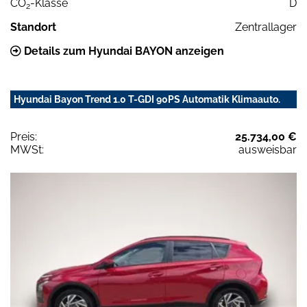
CO
-Klasse
D
2
Standort
Zentrallager
Details zum Hyundai BAYON anzeigen
Hyundai Bayon Trend 1.0 T-GDI 90PS Automatik Klimaauto.
Preis:
25.734,00 €
MWSt:
ausweisbar