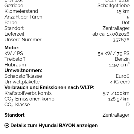
Getriebe
Schaltgetriebe
Kilometerstand
15 km
Anzahl der Türen
5
Farbe
Rot
Standort
Zentrallager
Lieferzeit
ab ca. 17.08.2026
Unsere Nummer
357676
Motor:
kW / PS
58 kW / 79 PS
Treibstoff
Benzin
Hubraum
1.197 cm³
Umweltnormen:
Schadstoffklasse
Euro6
Umweltplakette
4 (Green)
Verbrauch und Emissionen nach WLTP:
Kraftstoffverbr. komb.
5,7 l/100km
CO
-Emissionen komb.
128 g/km
2
CO
-Klasse
D
2
Standort
Zentrallager
Details zum Hyundai BAYON anzeigen