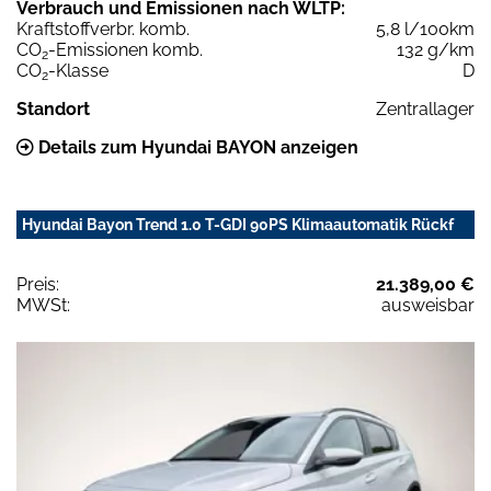
Verbrauch und Emissionen nach WLTP:
Kraftstoffverbr. komb.
5,8 l/100km
CO
-Emissionen komb.
132 g/km
2
CO
-Klasse
D
2
Standort
Zentrallager
Details zum Hyundai BAYON anzeigen
Hyundai Bayon Trend 1.0 T-GDI 90PS Klimaautomatik Rückf
Preis:
21.389,00 €
MWSt:
ausweisbar