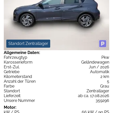
Standort Zentrallager
Allgemeine Daten:
Fahrzeugtyp
Pkw
Karosserieform
Geländewagen
Erst-Zul.
Jun / 2026
Getriebe
Automatik
Kilometerstand
2 km
Anzahl der Türen
5
Farbe
Grau
Standort
Zentrallager
Lieferzeit
ab ca. 17.08.2026
Unsere Nummer
359296
Motor:
kW / PS
66 kW / 90 PS