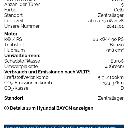
Anzahl der Türen
5
Farbe
Gelb
Standort
Zentrallager
Lieferzeit
ab ca. 17.08.2026
Unsere Nummer
2641401
Motor:
kW / PS
66 kW / 90 PS
Treibstoff
Benzin
Hubraum
998 cm³
Umweltnormen:
Schadstoffklasse
Euro6
Umweltplakette
4 (Green)
Verbrauch und Emissionen nach WLTP:
Kraftstoffverbr. komb.
5,9 l/100km
CO
-Emissionen komb.
133 g/km
2
CO
-Klasse
D
2
Standort
Zentrallager
Details zum Hyundai BAYON anzeigen