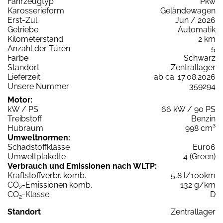
Fahrzeugtyp
Pkw
Karosserieform
Geländewagen
Erst-Zul.
Jun / 2026
Getriebe
Automatik
Kilometerstand
2 km
Anzahl der Türen
5
Farbe
Schwarz
Standort
Zentrallager
Lieferzeit
ab ca. 17.08.2026
Unsere Nummer
359294
Motor:
kW / PS
66 kW / 90 PS
Treibstoff
Benzin
Hubraum
998 cm³
Umweltnormen:
Schadstoffklasse
Euro6
Umweltplakette
4 (Green)
Verbrauch und Emissionen nach WLTP:
Kraftstoffverbr. komb.
5,8 l/100km
CO
-Emissionen komb.
132 g/km
2
CO
-Klasse
D
2
Standort
Zentrallager