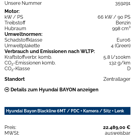
Unsere Nummer
359291
Motor:
kW / PS
66 kW / 90 PS
Treibstoff
Benzin
Hubraum
998 cm³
Umweltnormen:
Schadstoffklasse
Euro6
Umweltplakette
4 (Green)
Verbrauch und Emissionen nach WLTP:
Kraftstoffverbr. komb.
5,8 l/100km
CO
-Emissionen komb.
132 g/km
2
CO
-Klasse
D
2
Standort
Zentrallager
Details zum Hyundai BAYON anzeigen
Hyundai Bayon Blackline 6MT / PDC + Kamera / Sitz + Lenk
Preis:
22.489,00 €
MWSt:
ausweisbar