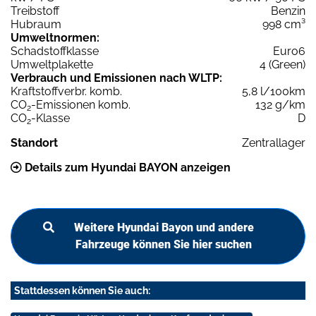
Treibstoff
Benzin
Hubraum
998 cm³
Umweltnormen:
Schadstoffklasse
Euro6
Umweltplakette
4 (Green)
Verbrauch und Emissionen nach WLTP:
Kraftstoffverbr. komb.
5,8 l/100km
CO
-Emissionen komb.
132 g/km
2
CO
-Klasse
D
2
Standort
Zentrallager
Details zum Hyundai BAYON anzeigen
Weitere Hyundai Bayon und andere
Fahrzeuge können Sie hier suchen
Stattdessen können Sie auch: