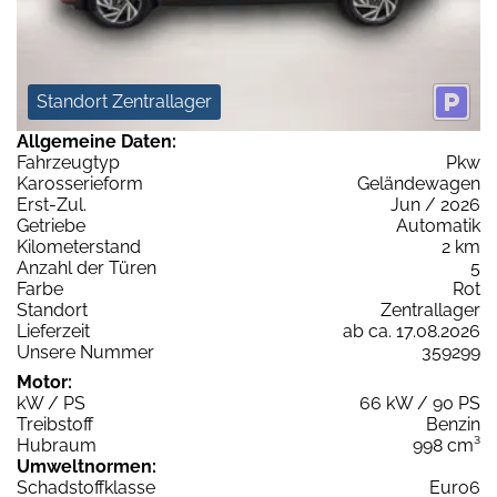
Standort Zentrallager
Allgemeine Daten:
Fahrzeugtyp
Pkw
Karosserieform
Geländewagen
Erst-Zul.
Jun / 2026
Getriebe
Automatik
Kilometerstand
2 km
Anzahl der Türen
5
Farbe
Rot
Standort
Zentrallager
Lieferzeit
ab ca. 17.08.2026
Unsere Nummer
359299
Motor:
kW / PS
66 kW / 90 PS
Treibstoff
Benzin
Hubraum
998 cm³
Umweltnormen:
Schadstoffklasse
Euro6