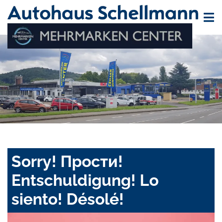
Sorry! Прости!
Entschuldigung! Lo
siento! Désolé!