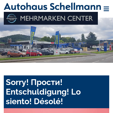
Sorry! Прости!
Entschuldigung! Lo
siento! Désolé!