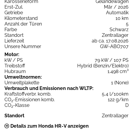
Karosserieform
Geländewagen
Erst-Zul.
Mär / 2026
Getriebe
Automatik
Kilometerstand
10 km
Anzahl der Türen
5
Farbe
Schwarz
Standort
Zentrallager
Lieferzeit
ab ca. 17.08.2026
Unsere Nummer
GW-ABO707
Motor:
kW / PS
79 kW / 107 PS
Treibstoff
Hybrid (Benzin/Elektro)
Hubraum
1.498 cm³
Umweltnormen:
Umweltplakette
1 (None)
Verbrauch und Emissionen nach WLTP:
Kraftstoffverbr. komb.
5,4 l/100km
CO
-Emissionen komb.
122 g/km
2
CO
-Klasse
D
2
Standort
Zentrallager
Details zum Honda HR-V anzeigen