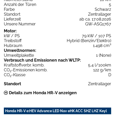
Anzahl der Türen
5
Farbe
Schwarz
Standort
Zentrallager
Lieferzeit
ab ca. 17.08.2026
Unsere Nummer
GW-ASG1767
Motor:
kW / PS
79 kW / 107 PS
Treibstoff
Hybrid (Benzin/Elektro)
Hubraum
1.498 cm³
Umweltnormen:
Umweltplakette
1 (None)
Verbrauch und Emissionen nach WLTP:
Kraftstoffverbr. komb.
5,4 l/100km
CO
-Emissionen komb.
122 g/km
2
CO
-Klasse
D
2
Standort
Zentrallager
Details zum Honda HR-V anzeigen
Honda HR-V e:HEV Advance LED Nav eHK ACC SHZ LHZ Keyl