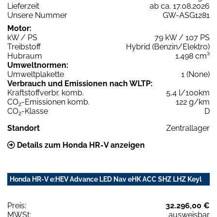
Lieferzeit
ab ca. 17.08.2026
Unsere Nummer
GW-ASG1281
Motor:
kW / PS
79 kW / 107 PS
Treibstoff
Hybrid (Benzin/Elektro)
Hubraum
1.498 cm³
Umweltnormen:
Umweltplakette
1 (None)
Verbrauch und Emissionen nach WLTP:
Kraftstoffverbr. komb.
5,4 l/100km
CO
-Emissionen komb.
122 g/km
2
CO
-Klasse
D
2
Standort
Zentrallager
Details zum Honda HR-V anzeigen
Honda HR-V e:HEV Advance LED Nav eHK ACC SHZ LHZ Keyl
Preis:
32.296,00 €
MWSt:
ausweisbar