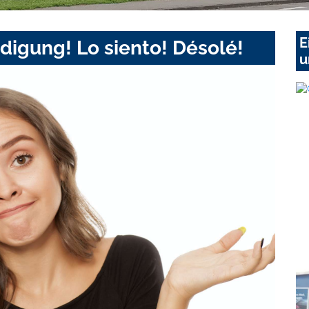
E
digung! Lo siento! Désolé!
u