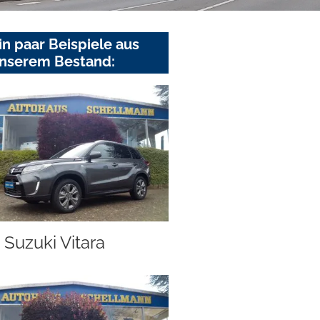
in paar Beispiele aus
nserem Bestand:
Suzuki Vitara