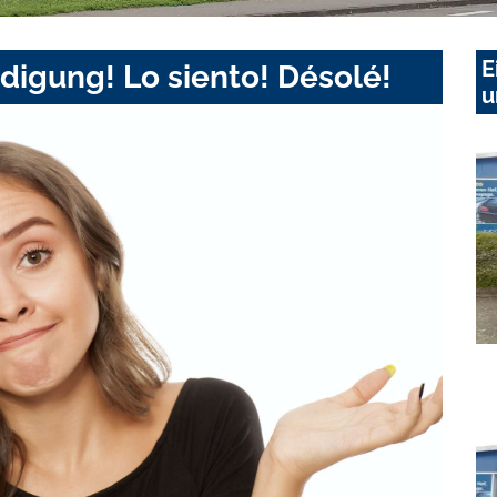
E
digung! Lo siento! Désolé!
u