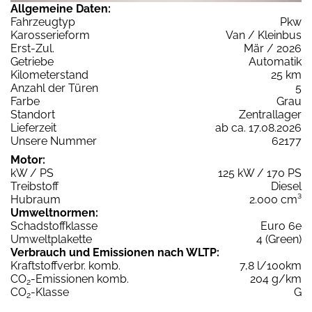
Allgemeine Daten:
Fahrzeugtyp
Pkw
Karosserieform
Van / Kleinbus
Erst-Zul.
Mär / 2026
Getriebe
Automatik
Kilometerstand
25 km
Anzahl der Türen
5
Farbe
Grau
Standort
Zentrallager
Lieferzeit
ab ca. 17.08.2026
Unsere Nummer
62177
Motor:
kW / PS
125 kW / 170 PS
Treibstoff
Diesel
Hubraum
2.000 cm³
Umweltnormen:
Schadstoffklasse
Euro 6e
Umweltplakette
4 (Green)
Verbrauch und Emissionen nach WLTP:
Kraftstoffverbr. komb.
7,8 l/100km
CO
-Emissionen komb.
204 g/km
2
CO
-Klasse
G
2