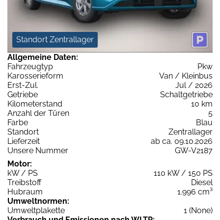
Standort Zentrallager
Allgemeine Daten:
Fahrzeugtyp
Pkw
Karosserieform
Van / Kleinbus
Erst-Zul.
Jul / 2026
Getriebe
Schaltgetriebe
Kilometerstand
10 km
Anzahl der Türen
5
Farbe
Blau
Standort
Zentrallager
Lieferzeit
ab ca. 09.10.2026
Unsere Nummer
GW-V2187
Motor:
kW / PS
110 kW / 150 PS
Treibstoff
Diesel
Hubraum
1.996 cm³
Umweltnormen:
Umweltplakette
1 (None)
Verbrauch und Emissionen nach WLTP: