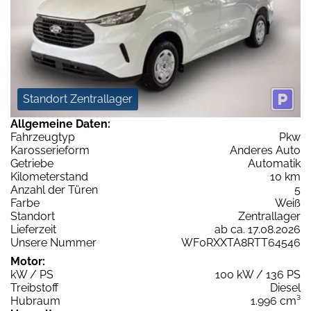
Standort Zentrallager
Allgemeine Daten:
Fahrzeugtyp
Pkw
Karosserieform
Anderes Auto
Getriebe
Automatik
Kilometerstand
10 km
Anzahl der Türen
5
Farbe
Weiß
Standort
Zentrallager
Lieferzeit
ab ca. 17.08.2026
Unsere Nummer
WF0RXXTA8RTT64546
Motor:
kW / PS
100 kW / 136 PS
Treibstoff
Diesel
Hubraum
1.996 cm³