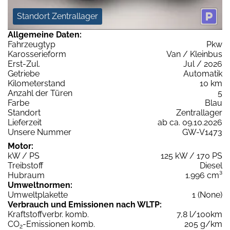
Standort Zentrallager
Allgemeine Daten:
Fahrzeugtyp
Pkw
Karosserieform
Van / Kleinbus
Erst-Zul.
Jul / 2026
Getriebe
Automatik
Kilometerstand
10 km
Anzahl der Türen
5
Farbe
Blau
Standort
Zentrallager
Lieferzeit
ab ca. 09.10.2026
Unsere Nummer
GW-V1473
Motor:
kW / PS
125 kW / 170 PS
Treibstoff
Diesel
Hubraum
1.996 cm³
Umweltnormen:
Umweltplakette
1 (None)
Verbrauch und Emissionen nach WLTP:
Kraftstoffverbr. komb.
7,8 l/100km
CO
-Emissionen komb.
205 g/km
2