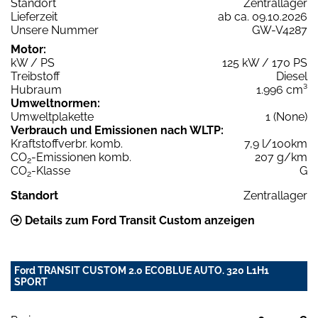
Standort
Zentrallager
Lieferzeit
ab ca. 09.10.2026
Unsere Nummer
GW-V4287
Motor:
kW / PS
125 kW / 170 PS
Treibstoff
Diesel
Hubraum
1.996 cm³
Umweltnormen:
Umweltplakette
1 (None)
Verbrauch und Emissionen nach WLTP:
Kraftstoffverbr. komb.
7,9 l/100km
CO
-Emissionen komb.
207 g/km
2
CO
-Klasse
G
2
Standort
Zentrallager
Details zum Ford Transit Custom anzeigen
Ford TRANSIT CUSTOM 2.0 ECOBLUE AUTO. 320 L1H1
SPORT