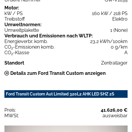
Motor:
kW / PS
160 kW / 218 PS
Treibstoff
Elektro
Umweltnormen:
Umweltplakette
1 (None)
Verbrauch und Emissionen nach WLTP:
Energieverbr. komb.
23,2 kWh/100km
CO
-Emissionen komb.
0 g/km
2
CO
-Klasse
A
2
Standort
Zentrallager
Details zum Ford Transit Custom anzeigen
Ford Transit Custom Aut Limited 320L2 AHK LED SHZ 2S
Preis:
41.626,00 €
MWSt:
ausweisbar