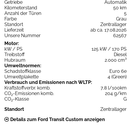
Getriebe
Automatik
Kilometerstand
50 km
Anzahl der Türen
5
Farbe
Grau
Standort
Zentrallager
Lieferzeit
ab ca. 17.08.2026
Unsere Nummer
62567
Motor:
kW / PS
125 kW / 170 PS
Treibstoff
Diesel
Hubraum
2.000 cm³
Umweltnormen:
Schadstoffklasse
Euro 6e
Umweltplakette
4 (Green)
Verbrauch und Emissionen nach WLTP:
Kraftstoffverbr. komb.
7,8 l/100km
CO
-Emissionen komb.
204 g/km
2
CO
-Klasse
G
2
Standort
Zentrallager
Details zum Ford Transit Custom anzeigen