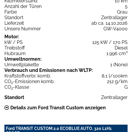
Kilometerstand
10 km
Anzahl der Türen
5
Farbe
Grau
Standort
Zentrallager
Lieferzeit
ab ca. 14.10.2026
Unsere Nummer
GW-V4000
Motor:
kW / PS
125 kW / 170 PS
Treibstoff
Diesel
Hubraum
1.996 cm³
Umweltnormen:
Umweltplakette
1 (None)
Verbrauch und Emissionen nach WLTP:
Kraftstoffverbr. komb.
8,1 l/100km
CO
-Emissionen komb.
212 g/km
2
CO
-Klasse
G
2
Standort
Zentrallager
Details zum Ford Transit Custom anzeigen
Ford TRANSIT CUSTOM 2.0 ECOBLUE AUTO. 320 L1H1