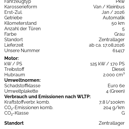
Fahrzeugtyp
Pkw
Karosserieform
Van / Kleinbus
Erst-Zul.
Jan / 2026
Getriebe
Automatik
Kilometerstand
50 km
Anzahl der Türen
5
Farbe
Grau
Standort
Zentrallager
Lieferzeit
ab ca. 17.08.2026
Unsere Nummer
61417
Motor:
kW / PS
125 kW / 170 PS
Treibstoff
Diesel
Hubraum
2.000 cm³
Umweltnormen:
Schadstoffklasse
Euro 6e
Umweltplakette
4 (Green)
Verbrauch und Emissionen nach WLTP:
Kraftstoffverbr. komb.
7,8 l/100km
CO
-Emissionen komb.
204 g/km
2
CO
-Klasse
G
2
Standort
Zentrallager