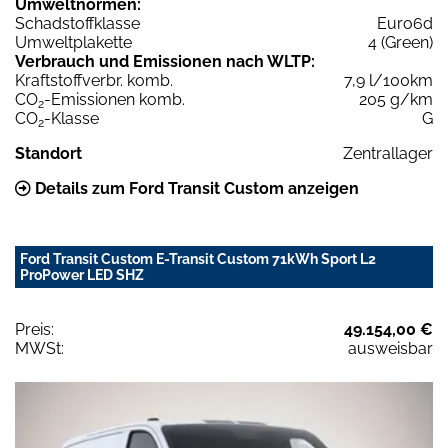
Umweltnormen:
Schadstoffklasse
Euro6d
Umweltplakette
4 (Green)
Verbrauch und Emissionen nach WLTP:
Kraftstoffverbr. komb.
7,9 l/100km
CO
-Emissionen komb.
205 g/km
2
CO
-Klasse
G
2
Standort
Zentrallager
Details zum Ford Transit Custom anzeigen
Ford Transit Custom E-Transit Custom 71kWh Sport L2
ProPower LED SHZ
Preis:
49.154,00 €
MWSt:
ausweisbar