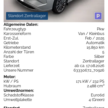
Standort Zentrallager
Allgemeine Daten:
Fahrzeugtyp
Pkw
Karosserieform
Van / Kleinbus
Erst-Zul.
Feb / 2025
Getriebe
Automatik
Kilometerstand
15.850 km
Anzahl der Türen
5
Farbe
Silber
Standort
Zentrallager
Lieferzeit
ab ca. 17.08.2026
Unsere Nummer
63330672_70926
Motor:
kW / PS
171 kW / 232 PS
Hubraum
2.488 cm³
Umweltnormen:
Schadstoffklasse
Euro6d
Umweltplakette
4 (Green)