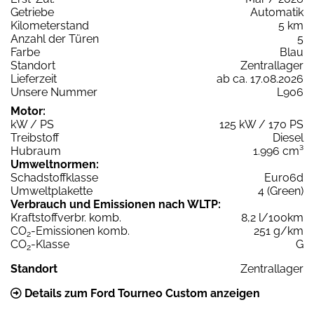
Getriebe
Automatik
Kilometerstand
5 km
Anzahl der Türen
5
Farbe
Blau
Standort
Zentrallager
Lieferzeit
ab ca. 17.08.2026
Unsere Nummer
L906
Motor:
kW / PS
125 kW / 170 PS
Treibstoff
Diesel
Hubraum
1.996 cm³
Umweltnormen:
Schadstoffklasse
Euro6d
Umweltplakette
4 (Green)
Verbrauch und Emissionen nach WLTP:
Kraftstoffverbr. komb.
8,2 l/100km
CO
-Emissionen komb.
251 g/km
2
CO
-Klasse
G
2
Standort
Zentrallager
Details zum Ford Tourneo Custom anzeigen