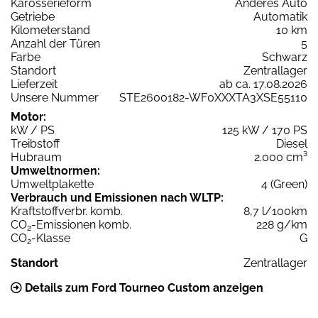
Karosserieform
Anderes Auto
Getriebe
Automatik
Kilometerstand
10 km
Anzahl der Türen
5
Farbe
Schwarz
Standort
Zentrallager
Lieferzeit
ab ca. 17.08.2026
Unsere Nummer
STE2600182-WF0XXXTA3XSE55110
Motor:
kW / PS
125 kW / 170 PS
Treibstoff
Diesel
Hubraum
2.000 cm³
Umweltnormen:
Umweltplakette
4 (Green)
Verbrauch und Emissionen nach WLTP:
Kraftstoffverbr. komb.
8,7 l/100km
CO
-Emissionen komb.
228 g/km
2
CO
-Klasse
G
2
Standort
Zentrallager
Details zum Ford Tourneo Custom anzeigen