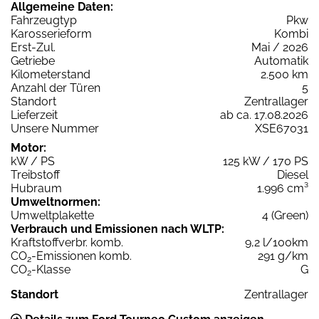
Allgemeine Daten:
Fahrzeugtyp
Pkw
Karosserieform
Kombi
Erst-Zul.
Mai / 2026
Getriebe
Automatik
Kilometerstand
2.500 km
Anzahl der Türen
5
Standort
Zentrallager
Lieferzeit
ab ca. 17.08.2026
Unsere Nummer
XSE67031
Motor:
kW / PS
125 kW / 170 PS
Treibstoff
Diesel
Hubraum
1.996 cm³
Umweltnormen:
Umweltplakette
4 (Green)
Verbrauch und Emissionen nach WLTP:
Kraftstoffverbr. komb.
9,2 l/100km
CO
-Emissionen komb.
291 g/km
2
CO
-Klasse
G
2
Standort
Zentrallager