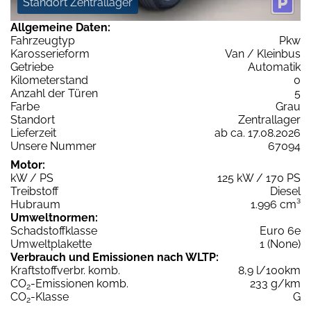
Standort Zentrallager
Allgemeine Daten:
Fahrzeugtyp
Pkw
Karosserieform
Van / Kleinbus
Getriebe
Automatik
Kilometerstand
0
Anzahl der Türen
5
Farbe
Grau
Standort
Zentrallager
Lieferzeit
ab ca. 17.08.2026
Unsere Nummer
67094
Motor:
kW / PS
125 kW / 170 PS
Treibstoff
Diesel
Hubraum
1.996 cm³
Umweltnormen:
Schadstoffklasse
Euro 6e
Umweltplakette
1 (None)
Verbrauch und Emissionen nach WLTP:
Kraftstoffverbr. komb.
8,9 l/100km
CO
-Emissionen komb.
233 g/km
2
CO
-Klasse
G
2