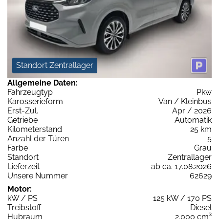
Standort Zentrallager
Allgemeine Daten:
Fahrzeugtyp
Pkw
Karosserieform
Van / Kleinbus
Erst-Zul.
Apr / 2026
Getriebe
Automatik
Kilometerstand
25 km
Anzahl der Türen
5
Farbe
Grau
Standort
Zentrallager
Lieferzeit
ab ca. 17.08.2026
Unsere Nummer
62629
Motor:
kW / PS
125 kW / 170 PS
Treibstoff
Diesel
Hubraum
2.000 cm³