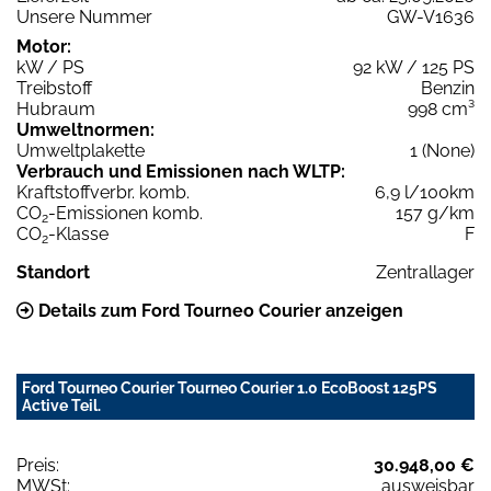
Unsere Nummer
GW-V1636
Motor:
kW / PS
92 kW / 125 PS
Treibstoff
Benzin
Hubraum
998 cm³
Umweltnormen:
Umweltplakette
1 (None)
Verbrauch und Emissionen nach WLTP:
Kraftstoffverbr. komb.
6,9 l/100km
CO
-Emissionen komb.
157 g/km
2
CO
-Klasse
F
2
Standort
Zentrallager
Details zum Ford Tourneo Courier anzeigen
Ford Tourneo Courier Tourneo Courier 1.0 EcoBoost 125PS
Active Teil.
Preis:
30.948,00 €
MWSt:
ausweisbar