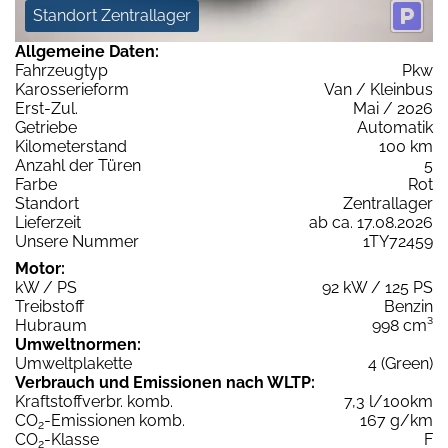
Standort Zentrallager
Allgemeine Daten:
Fahrzeugtyp
Pkw
Karosserieform
Van / Kleinbus
Erst-Zul.
Mai / 2026
Getriebe
Automatik
Kilometerstand
100 km
Anzahl der Türen
5
Farbe
Rot
Standort
Zentrallager
Lieferzeit
ab ca. 17.08.2026
Unsere Nummer
1TY72459
Motor:
kW / PS
92 kW / 125 PS
Treibstoff
Benzin
Hubraum
998 cm³
Umweltnormen:
Umweltplakette
4 (Green)
Verbrauch und Emissionen nach WLTP:
Kraftstoffverbr. komb.
7,3 l/100km
CO
-Emissionen komb.
167 g/km
2
CO
-Klasse
F
2