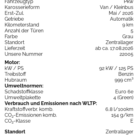
Fahrzeugtyp
Pkw
Karosserieform
Van / Kleinbus
Erst-Zul.
Mai / 2026
Getriebe
Automatik
Kilometerstand
9 km
Anzahl der Türen
5
Farbe
Grau
Standort
Zentrallager
Lieferzeit
ab ca. 17.08.2026
Unsere Nummer
22005
Motor:
kW / PS
92 kW / 125 PS
Treibstoff
Benzin
Hubraum
999 cm³
Umweltnormen:
Schadstoffklasse
Euro 6e
Umweltplakette
4 (Green)
Verbrauch und Emissionen nach WLTP:
Kraftstoffverbr. komb.
6,8 l/100km
CO
-Emissionen komb.
154 g/km
2
CO
-Klasse
E
2
Standort
Zentrallager