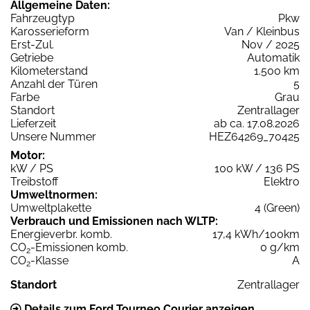
Allgemeine Daten:
Fahrzeugtyp
Pkw
Karosserieform
Van / Kleinbus
Erst-Zul.
Nov / 2025
Getriebe
Automatik
Kilometerstand
1.500 km
Anzahl der Türen
5
Farbe
Grau
Standort
Zentrallager
Lieferzeit
ab ca. 17.08.2026
Unsere Nummer
HEZ64269_70425
Motor:
kW / PS
100 kW / 136 PS
Treibstoff
Elektro
Umweltnormen:
Umweltplakette
4 (Green)
Verbrauch und Emissionen nach WLTP:
Energieverbr. komb.
17,4 kWh/100km
CO
-Emissionen komb.
0 g/km
2
CO
-Klasse
A
2
Standort
Zentrallager
Details zum Ford Tourneo Courier anzeigen