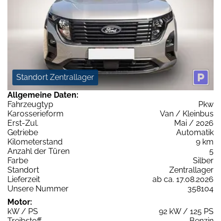
Standort Zentrallager
Allgemeine Daten:
Fahrzeugtyp
Pkw
Karosserieform
Van / Kleinbus
Erst-Zul.
Mai / 2026
Getriebe
Automatik
Kilometerstand
9 km
Anzahl der Türen
5
Farbe
Silber
Standort
Zentrallager
Lieferzeit
ab ca. 17.08.2026
Unsere Nummer
358104
Motor:
kW / PS
92 kW / 125 PS
Treibstoff
Benzin