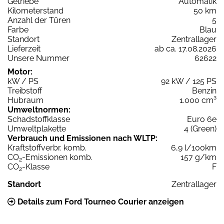
Getriebe
Automatik
Kilometerstand
50 km
Anzahl der Türen
5
Farbe
Blau
Standort
Zentrallager
Lieferzeit
ab ca. 17.08.2026
Unsere Nummer
62622
Motor:
kW / PS
92 kW / 125 PS
Treibstoff
Benzin
Hubraum
1.000 cm³
Umweltnormen:
Schadstoffklasse
Euro 6e
Umweltplakette
4 (Green)
Verbrauch und Emissionen nach WLTP:
Kraftstoffverbr. komb.
6,9 l/100km
CO
-Emissionen komb.
157 g/km
2
CO
-Klasse
F
2
Standort
Zentrallager
Details zum Ford Tourneo Courier anzeigen