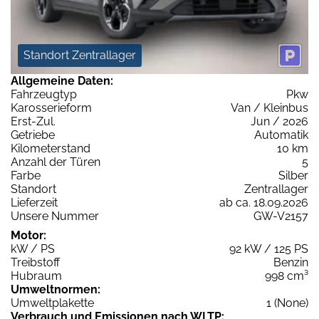
Standort Zentrallager
Allgemeine Daten:
Fahrzeugtyp
Pkw
Karosserieform
Van / Kleinbus
Erst-Zul.
Jun / 2026
Getriebe
Automatik
Kilometerstand
10 km
Anzahl der Türen
5
Farbe
Silber
Standort
Zentrallager
Lieferzeit
ab ca. 18.09.2026
Unsere Nummer
GW-V2157
Motor:
kW / PS
92 kW / 125 PS
Treibstoff
Benzin
Hubraum
998 cm³
Umweltnormen:
Umweltplakette
1 (None)
Verbrauch und Emissionen nach WLTP: