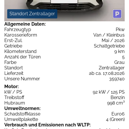
Standort Zentrallager
Allgemeine Daten:
Fahrzeugtyp
Pkw
Karosserieform
Van / Kleinbus
Erst-Zul.
Mai / 2026
Getriebe
Schaltgetriebe
Kilometerstand
9 km
Anzahl der Türen
5
Farbe
Grau
Standort
Zentrallager
Lieferzeit
ab ca. 17.08.2026
Unsere Nummer
359740
Motor:
kW / PS
92 kW / 125 PS
Treibstoff
Benzin
Hubraum
998 cm³
Umweltnormen:
Schadstoffklasse
Euro6
Umweltplakette
4 (Green)
Verbrauch und Emissionen nach WLTP: