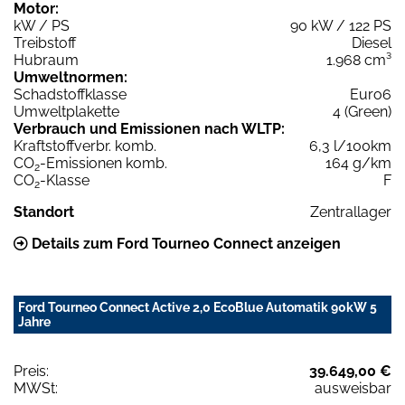
Motor:
kW / PS
90 kW / 122 PS
Treibstoff
Diesel
Hubraum
1.968 cm³
Umweltnormen:
Schadstoffklasse
Euro6
Umweltplakette
4 (Green)
Verbrauch und Emissionen nach WLTP:
Kraftstoffverbr. komb.
6,3 l/100km
CO
-Emissionen komb.
164 g/km
2
CO
-Klasse
F
2
Standort
Zentrallager
Details zum Ford Tourneo Connect anzeigen
Ford Tourneo Connect Active 2,0 EcoBlue Automatik 90kW 5
Jahre
Preis:
39.649,00 €
MWSt:
ausweisbar