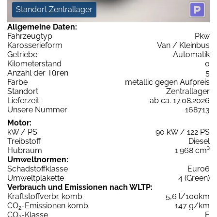
Standort Zentrallager
Allgemeine Daten:
Fahrzeugtyp
Pkw
Karosserieform
Van / Kleinbus
Getriebe
Automatik
Kilometerstand
0
Anzahl der Türen
5
Farbe
metallic gegen Aufpreis
Standort
Zentrallager
Lieferzeit
ab ca. 17.08.2026
Unsere Nummer
168713
Motor:
kW / PS
90 kW / 122 PS
Treibstoff
Diesel
Hubraum
1.968 cm³
Umweltnormen:
Schadstoffklasse
Euro6
Umweltplakette
4 (Green)
Verbrauch und Emissionen nach WLTP:
Kraftstoffverbr. komb.
5,6 l/100km
CO
-Emissionen komb.
147 g/km
2
CO
-Klasse
E
2