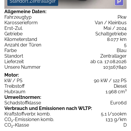
Standort Zentrallager
Allgemeine Daten:
Fahrzeugtyp
Pkw
Karosserieform
Van / Kleinbus
Erst-Zul.
Mai / 2024
Getriebe
Schaltgetriebe
Kilometerstand
8.077 km
Anzahl der Türen
5
Farbe
Blau
Standort
Zentrallager
Lieferzeit
ab ca. 17.08.2026
Unsere Nummer
103167840
Motor:
kW / PS
90 kW / 122 PS
Treibstoff
Diesel
Hubraum
1.968 cm³
Umweltnormen:
Schadstoffklasse
Euro6d
Verbrauch und Emissionen nach WLTP:
Kraftstoffverbr. komb.
5,1 l/100km
CO
-Emissionen komb.
133 g/km
2
CO
-Klasse
D
2