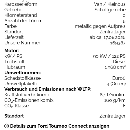
Karosserieform
Van / Kleinbus
Getriebe
Schaltgetriebe
Kilometerstand
0
Anzahl der Türen
5
Farbe
metallic gegen Aufpreis
Standort
Zentrallager
Lieferzeit
ab ca. 17.08.2026
Unsere Nummer
169387
Motor:
kW / PS
90 kW / 122 PS
Treibstoff
Diesel
Hubraum
1.968 cm³
Umweltnormen:
Schadstoffklasse
Euro6
Umweltplakette
4 (Green)
Verbrauch und Emissionen nach WLTP:
Kraftstoffverbr. komb.
6,1 l/100km
CO
-Emissionen komb.
160 g/km
2
CO
-Klasse
F
2
Standort
Zentrallager
Details zum Ford Tourneo Connect anzeigen