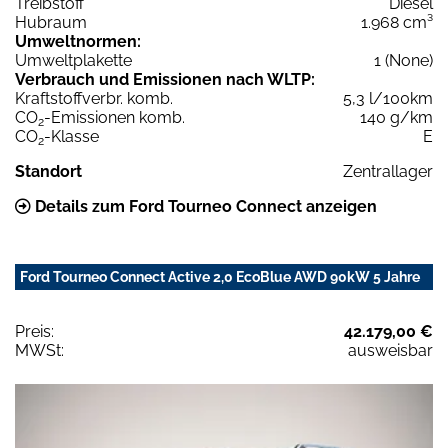
Treibstoff
Diesel
Hubraum
1.968 cm³
Umweltnormen:
Umweltplakette
1 (None)
Verbrauch und Emissionen nach WLTP:
Kraftstoffverbr. komb.
5,3 l/100km
CO
-Emissionen komb.
140 g/km
2
CO
-Klasse
E
2
Standort
Zentrallager
Details zum Ford Tourneo Connect anzeigen
Ford Tourneo Connect Active 2,0 EcoBlue AWD 90kW 5 Jahre
Preis:
42.179,00 €
MWSt:
ausweisbar