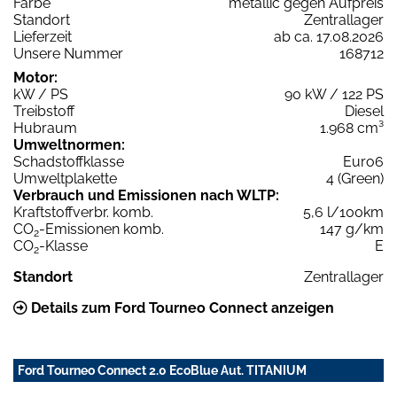
Farbe
metallic gegen Aufpreis
Standort
Zentrallager
Lieferzeit
ab ca. 17.08.2026
Unsere Nummer
168712
Motor:
kW / PS
90 kW / 122 PS
Treibstoff
Diesel
Hubraum
1.968 cm³
Umweltnormen:
Schadstoffklasse
Euro6
Umweltplakette
4 (Green)
Verbrauch und Emissionen nach WLTP:
Kraftstoffverbr. komb.
5,6 l/100km
CO
-Emissionen komb.
147 g/km
2
CO
-Klasse
E
2
Standort
Zentrallager
Details zum Ford Tourneo Connect anzeigen
Ford Tourneo Connect 2.0 EcoBlue Aut. TITANIUM