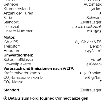
Getriebe
Automatik
Kilometerstand
50 km
Anzahl der Türen
5
Farbe
Schwarz
Standort
Zentrallager
Lieferzeit
ab ca. 17.08.2026
Unsere Nummer
2681503
Motor:
kW / PS
85 kW / 116 PS
Treibstoff
Benzin
Hubraum
1.498 cm³
Umweltnormen:
Schadstoffklasse
Euro6
Umweltplakette
4 (Green)
Verbrauch und Emissionen nach WLTP:
Kraftstoffverbr. komb.
6,9 l/100km
CO
-Emissionen komb.
156 g/km
2
CO
-Klasse
F
2
Standort
Zentrallager
Details zum Ford Tourneo Connect anzeigen