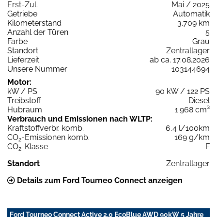
Erst-Zul.
Mai / 2025
Getriebe
Automatik
Kilometerstand
3.709 km
Anzahl der Türen
5
Farbe
Grau
Standort
Zentrallager
Lieferzeit
ab ca. 17.08.2026
Unsere Nummer
103144694
Motor:
kW / PS
90 kW / 122 PS
Treibstoff
Diesel
Hubraum
1.968 cm³
Verbrauch und Emissionen nach WLTP:
Kraftstoffverbr. komb.
6,4 l/100km
CO
-Emissionen komb.
169 g/km
2
CO
-Klasse
F
2
Standort
Zentrallager
Details zum Ford Tourneo Connect anzeigen
Ford Tourneo Connect Active 2,0 EcoBlue AWD 90kW 5 Jahre