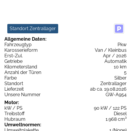
Standort Zentrallager
Allgemeine Daten:
Fahrzeugtyp
Pkw
Karosserieform
Van / Kleinbus
Erst-Zul.
Apr / 2026
Getriebe
Automatik
Kilometerstand
10 km
Anzahl der Türen
5
Farbe
Silber
Standort
Zentrallager
Lieferzeit
ab ca. 19.08.2026
Unsere Nummer
GW-A954
Motor:
kW / PS
90 kW / 122 PS
Treibstoff
Diesel
Hubraum
1.968 cm³
Umweltnormen:
Umweltplakette
1 (None)