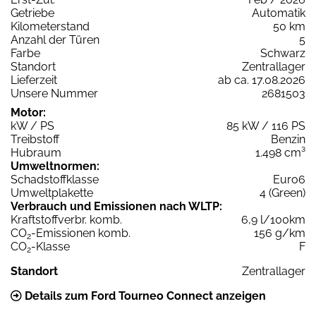
Getriebe
Automatik
Kilometerstand
50 km
Anzahl der Türen
5
Farbe
Schwarz
Standort
Zentrallager
Lieferzeit
ab ca. 17.08.2026
Unsere Nummer
2681503
Motor:
kW / PS
85 kW / 116 PS
Treibstoff
Benzin
Hubraum
1.498 cm³
Umweltnormen:
Schadstoffklasse
Euro6
Umweltplakette
4 (Green)
Verbrauch und Emissionen nach WLTP:
Kraftstoffverbr. komb.
6,9 l/100km
CO
-Emissionen komb.
156 g/km
2
CO
-Klasse
F
2
Standort
Zentrallager
Details zum Ford Tourneo Connect anzeigen