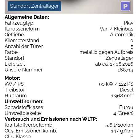
Standort Zentrallager
Allgemeine Daten:
Fahrzeugtyp
Pkw
Karosserieform
Van / Kleinbus
Getriebe
Automatik
Kilometerstand
0
Anzahl der Türen
5
Farbe
metallic gegen Aufpreis
Standort
Zentrallager
Lieferzeit
ab ca. 17.08.2026
Unsere Nummer
168713
Motor:
kW / PS
90 kW / 122 PS
Treibstoff
Diesel
Hubraum
1.968 cm³
Umweltnormen:
Schadstoffklasse
Euro6
Umweltplakette
4 (Green)
Verbrauch und Emissionen nach WLTP:
Kraftstoffverbr. komb.
5,6 l/100km
CO
-Emissionen komb.
147 g/km
2
CO
-Klasse
E
2