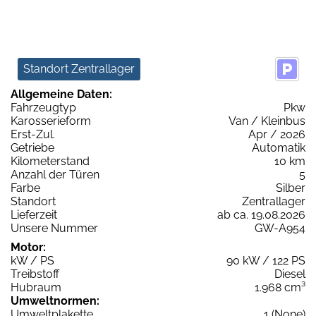
Standort Zentrallager
Allgemeine Daten:
Fahrzeugtyp
Pkw
Karosserieform
Van / Kleinbus
Erst-Zul.
Apr / 2026
Getriebe
Automatik
Kilometerstand
10 km
Anzahl der Türen
5
Farbe
Silber
Standort
Zentrallager
Lieferzeit
ab ca. 19.08.2026
Unsere Nummer
GW-A954
Motor:
kW / PS
90 kW / 122 PS
Treibstoff
Diesel
Hubraum
1.968 cm³
Umweltnormen:
Umweltplakette
1 (None)