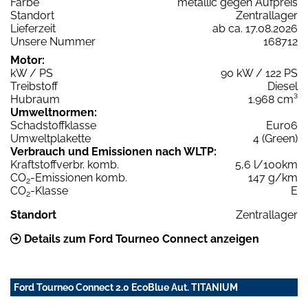
Farbe
metallic gegen Aufpreis
Standort
Zentrallager
Lieferzeit
ab ca. 17.08.2026
Unsere Nummer
168712
Motor:
kW / PS
90 kW / 122 PS
Treibstoff
Diesel
Hubraum
1.968 cm³
Umweltnormen:
Schadstoffklasse
Euro6
Umweltplakette
4 (Green)
Verbrauch und Emissionen nach WLTP:
Kraftstoffverbr. komb.
5,6 l/100km
CO
-Emissionen komb.
147 g/km
2
CO
-Klasse
E
2
Standort
Zentrallager
Details zum Ford Tourneo Connect anzeigen
Ford Tourneo Connect 2.0 EcoBlue Aut. TITANIUM