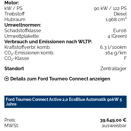
Motor:
kW / PS
90 kW / 122 PS
Treibstoff
Diesel
Hubraum
1.968 cm³
Umweltnormen:
Schadstoffklasse
Euro6
Umweltplakette
4 (Green)
Verbrauch und Emissionen nach WLTP:
Kraftstoffverbr. komb.
6,3 l/100km
CO
-Emissionen komb.
164 g/km
2
CO
-Klasse
F
2
Standort
Zentrallager
Details zum Ford Tourneo Connect anzeigen
Ford Tourneo Connect Active 2,0 EcoBlue Automatik 90kW 5
Jahre
Preis:
39.649,00 €
MWSt:
ausweisbar