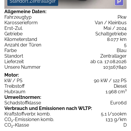
Standort Zentrallager
Allgemeine Daten:
Fahrzeugtyp
Pkw
Karosserieform
Van / Kleinbus
Erst-Zul.
Mai / 2024
Getriebe
Schaltgetriebe
Kilometerstand
8.077 km
Anzahl der Türen
5
Farbe
Blau
Standort
Zentrallager
Lieferzeit
ab ca. 17.08.2026
Unsere Nummer
103167840
Motor:
kW / PS
90 kW / 122 PS
Treibstoff
Diesel
Hubraum
1.968 cm³
Umweltnormen:
Schadstoffklasse
Euro6d
Verbrauch und Emissionen nach WLTP:
Kraftstoffverbr. komb.
5,1 l/100km
CO
-Emissionen komb.
133 g/km
2
CO
-Klasse
D
2