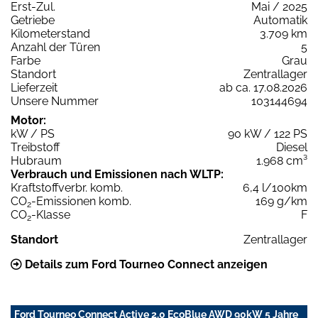
Erst-Zul.
Mai / 2025
Getriebe
Automatik
Kilometerstand
3.709 km
Anzahl der Türen
5
Farbe
Grau
Standort
Zentrallager
Lieferzeit
ab ca. 17.08.2026
Unsere Nummer
103144694
Motor:
kW / PS
90 kW / 122 PS
Treibstoff
Diesel
Hubraum
1.968 cm³
Verbrauch und Emissionen nach WLTP:
Kraftstoffverbr. komb.
6,4 l/100km
CO
-Emissionen komb.
169 g/km
2
CO
-Klasse
F
2
Standort
Zentrallager
Details zum Ford Tourneo Connect anzeigen
Ford Tourneo Connect Active 2,0 EcoBlue AWD 90kW 5 Jahre