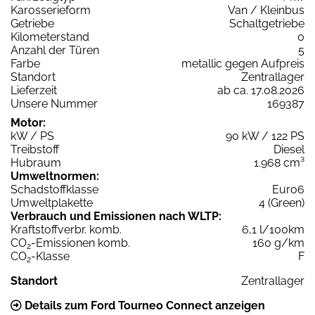
Karosserieform
Van / Kleinbus
Getriebe
Schaltgetriebe
Kilometerstand
0
Anzahl der Türen
5
Farbe
metallic gegen Aufpreis
Standort
Zentrallager
Lieferzeit
ab ca. 17.08.2026
Unsere Nummer
169387
Motor:
kW / PS
90 kW / 122 PS
Treibstoff
Diesel
Hubraum
1.968 cm³
Umweltnormen:
Schadstoffklasse
Euro6
Umweltplakette
4 (Green)
Verbrauch und Emissionen nach WLTP:
Kraftstoffverbr. komb.
6,1 l/100km
CO
-Emissionen komb.
160 g/km
2
CO
-Klasse
F
2
Standort
Zentrallager
Details zum Ford Tourneo Connect anzeigen