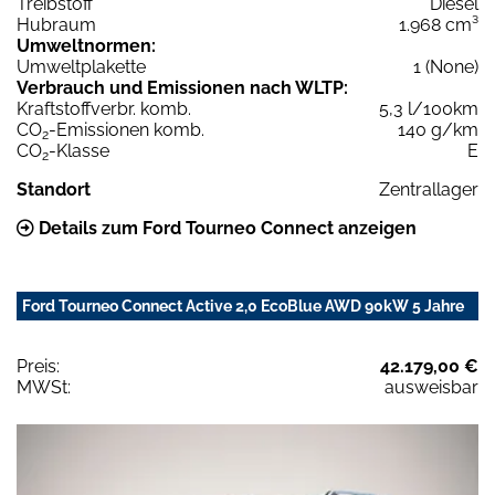
Treibstoff
Diesel
Hubraum
1.968 cm³
Umweltnormen:
Umweltplakette
1 (None)
Verbrauch und Emissionen nach WLTP:
Kraftstoffverbr. komb.
5,3 l/100km
CO
-Emissionen komb.
140 g/km
2
CO
-Klasse
E
2
Standort
Zentrallager
Details zum Ford Tourneo Connect anzeigen
Ford Tourneo Connect Active 2,0 EcoBlue AWD 90kW 5 Jahre
Preis:
42.179,00 €
MWSt:
ausweisbar