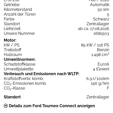
Getriebe
Automatik
Kilometerstand
50 km
Anzahl der Türen
5
Farbe
Schwarz
Standort
Zentrallager
Lieferzeit
ab ca. 17.08.2026
Unsere Nummer
2681503
Motor:
kW / PS
85 kW / 116 PS
Treibstoff
Benzin
Hubraum
1.498 cm³
Umweltnormen:
Schadstoffklasse
Euro6
Umweltplakette
4 (Green)
Verbrauch und Emissionen nach WLTP:
Kraftstoffverbr. komb.
6,9 l/100km
CO
-Emissionen komb.
156 g/km
2
CO
-Klasse
F
2
Standort
Zentrallager
Details zum Ford Tourneo Connect anzeigen