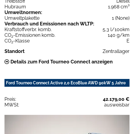
Treibstoff
Diesel
Hubraum
1.968 cm³
Umweltnormen:
Umweltplakette
1 (None)
Verbrauch und Emissionen nach WLTP:
Kraftstoffverbr. komb.
5,3 l/100km
CO
-Emissionen komb.
140 g/km
2
CO
-Klasse
E
2
Standort
Zentrallager
Details zum Ford Tourneo Connect anzeigen
Ford Tourneo Connect Active 2,0 EcoBlue AWD 90kW 5 Jahre
Preis:
42.179,00 €
MWSt:
ausweisbar