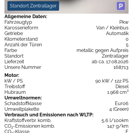
Standort Zentrallager
Allgemeine Daten:
Fahrzeugtyp
Pkw
Karosserieform
Van / Kleinbus
Getriebe
Automatik
Kilometerstand
0
Anzahl der Türen
5
Farbe
metallic gegen Aufpreis
Standort
Zentrallager
Lieferzeit
ab ca. 17.08.2026
Unsere Nummer
168713
Motor:
kW / PS
90 kW / 122 PS
Treibstoff
Diesel
Hubraum
1.968 cm³
Umweltnormen:
Schadstoffklasse
Euro6
Umweltplakette
4 (Green)
Verbrauch und Emissionen nach WLTP:
Kraftstoffverbr. komb.
5,6 l/100km
CO
-Emissionen komb.
147 g/km
2
CO
-Klasse
E
2