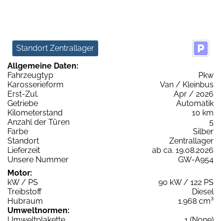
Standort Zentrallager
Allgemeine Daten:
Fahrzeugtyp
Pkw
Karosserieform
Van / Kleinbus
Erst-Zul.
Apr / 2026
Getriebe
Automatik
Kilometerstand
10 km
Anzahl der Türen
5
Farbe
Silber
Standort
Zentrallager
Lieferzeit
ab ca. 19.08.2026
Unsere Nummer
GW-A954
Motor:
kW / PS
90 kW / 122 PS
Treibstoff
Diesel
Hubraum
1.968 cm³
Umweltnormen:
Umweltplakette
1 (None)