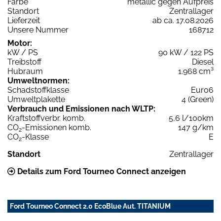
Farbe
metallic gegen Aufpreis
Standort
Zentrallager
Lieferzeit
ab ca. 17.08.2026
Unsere Nummer
168712
Motor:
kW / PS
90 kW / 122 PS
Treibstoff
Diesel
Hubraum
1.968 cm³
Umweltnormen:
Schadstoffklasse
Euro6
Umweltplakette
4 (Green)
Verbrauch und Emissionen nach WLTP:
Kraftstoffverbr. komb.
5,6 l/100km
CO
-Emissionen komb.
147 g/km
2
CO
-Klasse
E
2
Standort
Zentrallager
Details zum Ford Tourneo Connect anzeigen
Ford Tourneo Connect 2.0 EcoBlue Aut. TITANIUM