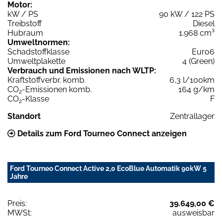
Motor:
kW / PS
90 kW / 122 PS
Treibstoff
Diesel
Hubraum
1.968 cm³
Umweltnormen:
Schadstoffklasse
Euro6
Umweltplakette
4 (Green)
Verbrauch und Emissionen nach WLTP:
Kraftstoffverbr. komb.
6,3 l/100km
CO
-Emissionen komb.
164 g/km
2
CO
-Klasse
F
2
Standort
Zentrallager
Details zum Ford Tourneo Connect anzeigen
Ford Tourneo Connect Active 2,0 EcoBlue Automatik 90kW 5
Jahre
Preis:
39.649,00 €
MWSt:
ausweisbar