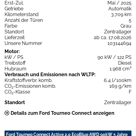
Erst-Zul.
Mai / 2025
Getriebe
Automatik
Kilometerstand
3.709 km
Anzahl der Türen
5
Farbe
Grau
Standort
Zentrallager
Lieferzeit
ab ca. 17.08.2026
Unsere Nummer
103144694
Motor:
kW / PS
90 kW / 122 PS
Treibstoff
Diesel
Hubraum
1.968 cm³
Verbrauch und Emissionen nach WLTP:
Kraftstoffverbr. komb.
6,4 l/100km
CO
-Emissionen komb.
169 g/km
2
CO
-Klasse
F
2
Standort
Zentrallager
Details zum Ford Tourneo Connect anzeigen
Ford Tourneo Connect Active 2,0 EcoBlue AWD 90kW 5 Jahre