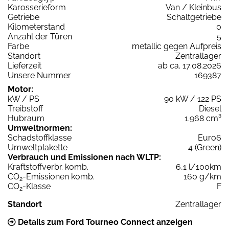
Karosserieform
Van / Kleinbus
Getriebe
Schaltgetriebe
Kilometerstand
0
Anzahl der Türen
5
Farbe
metallic gegen Aufpreis
Standort
Zentrallager
Lieferzeit
ab ca. 17.08.2026
Unsere Nummer
169387
Motor:
kW / PS
90 kW / 122 PS
Treibstoff
Diesel
Hubraum
1.968 cm³
Umweltnormen:
Schadstoffklasse
Euro6
Umweltplakette
4 (Green)
Verbrauch und Emissionen nach WLTP:
Kraftstoffverbr. komb.
6,1 l/100km
CO
-Emissionen komb.
160 g/km
2
CO
-Klasse
F
2
Standort
Zentrallager
Details zum Ford Tourneo Connect anzeigen