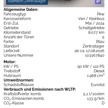
Standort Zentrallager
Allgemeine Daten:
Fahrzeugtyp
Pkw
Karosserieform
Van / Kleinbus
Erst-Zul.
Mai / 2024
Getriebe
Schaltgetriebe
Kilometerstand
8.077 km
Anzahl der Türen
5
Farbe
Blau
Standort
Zentrallager
Lieferzeit
ab ca. 17.08.2026
Unsere Nummer
103167840
Motor:
kW / PS
90 kW / 122 PS
Treibstoff
Diesel
Hubraum
1.968 cm³
Umweltnormen:
Schadstoffklasse
Euro6d
Verbrauch und Emissionen nach WLTP:
Kraftstoffverbr. komb.
5,1 l/100km
CO
-Emissionen komb.
133 g/km
2
CO
-Klasse
D
2