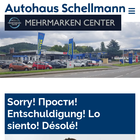
Sorry! Прости!
Entschuldigung! Lo
siento! Désolé!