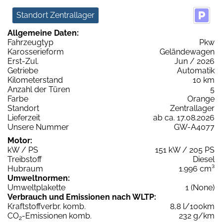
Standort Zentrallager
Allgemeine Daten:
Fahrzeugtyp
Pkw
Karosserieform
Geländewagen
Erst-Zul.
Jun / 2026
Getriebe
Automatik
Kilometerstand
10 km
Anzahl der Türen
5
Farbe
Orange
Standort
Zentrallager
Lieferzeit
ab ca. 17.08.2026
Unsere Nummer
GW-A4077
Motor:
kW / PS
151 kW / 205 PS
Treibstoff
Diesel
Hubraum
1.996 cm³
Umweltnormen:
Umweltplakette
1 (None)
Verbrauch und Emissionen nach WLTP:
Kraftstoffverbr. komb.
8,8 l/100km
CO
-Emissionen komb.
232 g/km
2