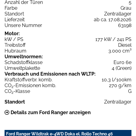
Anzahl der Türen
5
Farbe
Grau
Standort
Zentrallager
Lieferzeit
ab ca. 17.08.2026
Unsere Nummer
63198
Motor:
kW / PS
177 kW / 241 PS
Treibstoff
Diesel
Hubraum
3.000 cm³
Umweltnormen:
Schadstoffklasse
Euro 6e
Umweltplakette
4 (Green)
Verbrauch und Emissionen nach WLTP:
Kraftstoffverbr. komb.
10,3 l/100km
CO
-Emissionen komb.
270 g/km
2
CO
-Klasse
G
2
Standort
Zentrallager
Details zum Ford Ranger anzeigen
Ford Ranger Wildtrak e-4WD Doka el. Rollo Techno 46