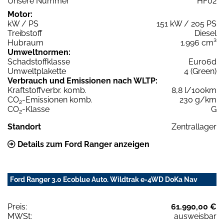
Unsere Nummer
HF02
Motor:
kW / PS
151 kW / 205 PS
Treibstoff
Diesel
Hubraum
1.996 cm³
Umweltnormen:
Schadstoffklasse
Euro6d
Umweltplakette
4 (Green)
Verbrauch und Emissionen nach WLTP:
Kraftstoffverbr. komb.
8,8 l/100km
CO
-Emissionen komb.
230 g/km
2
CO
-Klasse
G
2
Standort
Zentrallager
Details zum Ford Ranger anzeigen
Ford Ranger 3.0 Ecoblue Auto. Wildtrak e-4WD DoKa Nav
Preis:
61.990,00 €
MWSt:
ausweisbar