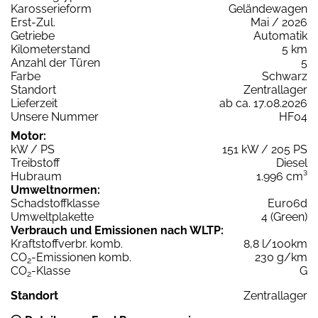
Karosserieform
Geländewagen
Erst-Zul.
Mai / 2026
Getriebe
Automatik
Kilometerstand
5 km
Anzahl der Türen
5
Farbe
Schwarz
Standort
Zentrallager
Lieferzeit
ab ca. 17.08.2026
Unsere Nummer
HF04
Motor:
kW / PS
151 kW / 205 PS
Treibstoff
Diesel
Hubraum
1.996 cm³
Umweltnormen:
Schadstoffklasse
Euro6d
Umweltplakette
4 (Green)
Verbrauch und Emissionen nach WLTP:
Kraftstoffverbr. komb.
8,8 l/100km
CO
-Emissionen komb.
230 g/km
2
CO
-Klasse
G
2
Standort
Zentrallager