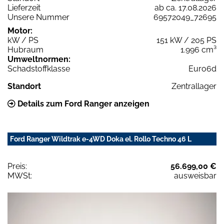
Lieferzeit
ab ca. 17.08.2026
Unsere Nummer
69572049_72695
Motor:
kW / PS
151 kW / 205 PS
Hubraum
1.996 cm³
Umweltnormen:
Schadstoffklasse
Euro6d
Standort
Zentrallager
Details zum Ford Ranger anzeigen
Ford Ranger Wildtrak e-4WD Doka el. Rollo Techno 46 L
Preis:
56.699,00 €
MWSt:
ausweisbar