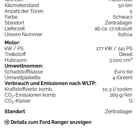
Kilometerstand
50 km
Anzahl der Türen
5
Farbe
Schwarz
Standort
Zentrallager
Lieferzeit
ab ca. 17.08.2026
Unsere Nummer
62604
Motor:
kW / PS
177 kW / 241 PS
Treibstoff
Diesel
Hubraum
3.000 cm³
Umweltnormen:
Schadstoffklasse
Euro 6e
Umweltplakette
4 (Green)
Verbrauch und Emissionen nach WLTP:
Kraftstoffverbr. komb.
10,3 l/100km
CO
-Emissionen komb.
269 g/km
2
CO
-Klasse
G
2
Standort
Zentrallager
Details zum Ford Ranger anzeigen