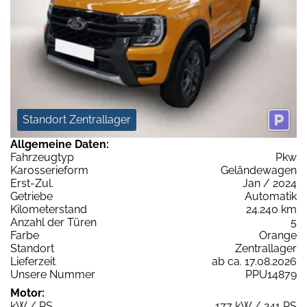
Standort Zentrallager
Allgemeine Daten:
Fahrzeugtyp
Pkw
Karosserieform
Geländewagen
Erst-Zul.
Jan / 2024
Getriebe
Automatik
Kilometerstand
24.240 km
Anzahl der Türen
5
Farbe
Orange
Standort
Zentrallager
Lieferzeit
ab ca. 17.08.2026
Unsere Nummer
PPU14879
Motor:
kW / PS
177 kW / 241 PS