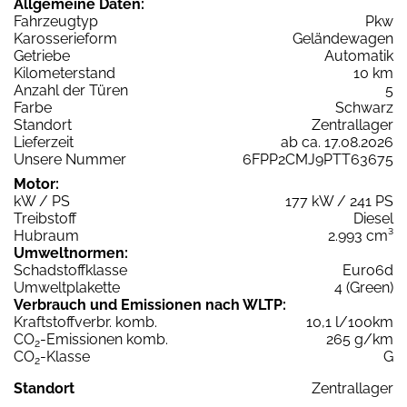
Allgemeine Daten:
Fahrzeugtyp
Pkw
Karosserieform
Geländewagen
Getriebe
Automatik
Kilometerstand
10 km
Anzahl der Türen
5
Farbe
Schwarz
Standort
Zentrallager
Lieferzeit
ab ca. 17.08.2026
Unsere Nummer
6FPP2CMJ9PTT63675
Motor:
kW / PS
177 kW / 241 PS
Treibstoff
Diesel
Hubraum
2.993 cm³
Umweltnormen:
Schadstoffklasse
Euro6d
Umweltplakette
4 (Green)
Verbrauch und Emissionen nach WLTP:
Kraftstoffverbr. komb.
10,1 l/100km
CO
-Emissionen komb.
265 g/km
2
CO
-Klasse
G
2
Standort
Zentrallager