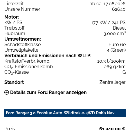
Lieferzeit
ab ca. 17.08.2026
Unsere Nummer
62640
Motor:
kW / PS
177 kW / 241 PS
Treibstoff
Diesel
Hubraum
3.000 cm³
Umweltnormen:
Schadstoffklasse
Euro 6e
Umweltplakette
4 (Green)
Verbrauch und Emissionen nach WLTP:
Kraftstoffverbr. komb.
10,3 l/100km
CO
-Emissionen komb.
269 g/km
2
CO
-Klasse
G
2
Standort
Zentrallager
Details zum Ford Ranger anzeigen
Ford Ranger 3.0 Ecoblue Auto. Wildtrak e-4WD DoKa Nav
Preis:
61.440,00 €