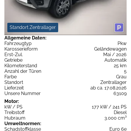
Standort Zentrallager
Allgemeine Daten:
Fahrzeugtyp
Pkw
Karosserieform
Geländewagen
Erst-Zul.
Mai / 2026
Getriebe
Automatik
Kilometerstand
25 km
Anzahl der Türen
5
Farbe
Grau
Standort
Zentrallager
Lieferzeit
ab ca. 17.08.2026
Unsere Nummer
63109
Motor:
kW / PS
177 kW / 241 PS
Treibstoff
Diesel
Hubraum
3.000 cm³
Umweltnormen:
Schadstoffklasse
Euro 6e