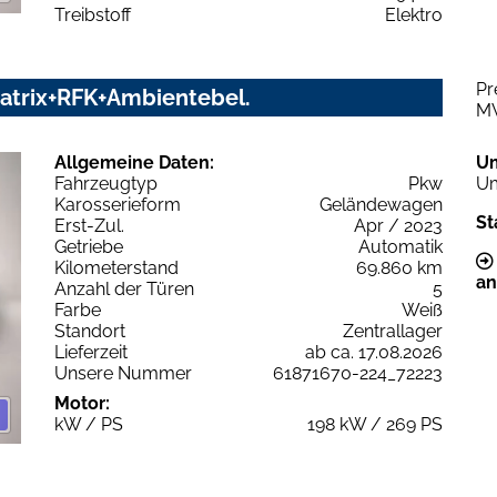
Treibstoff
Elektro
Pr
trix+RFK+Ambientebel.
M
Allgemeine Daten:
U
Fahrzeugtyp
Pkw
Um
Karosserieform
Geländewagen
St
Erst-Zul.
Apr / 2023
Getriebe
Automatik
Kilometerstand
69.860 km
an
Anzahl der Türen
5
Farbe
Weiß
Standort
Zentrallager
Lieferzeit
ab ca. 17.08.2026
Unsere Nummer
61871670-224_72223
Motor:
kW / PS
198 kW / 269 PS