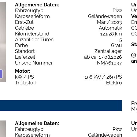
Allgemeine Daten:
U
Fahrzeugtyp
Pkw
Um
Karosserieform
Geländewagen
Ve
Erst-Zul.
Mär / 2023
En
Getriebe
Automatik
C
Kilometerstand
12.528 km
C
Anzahl der Türen
5
St
Farbe
Grau
Standort
Zentrallager
Lieferzeit
ab ca. 17.08.2026
an
Unsere Nummer
NMA61037
Motor:
kW / PS
198 kW / 269 PS
Treibstoff
Elektro
Pr
M
Allgemeine Daten:
U
Fahrzeugtyp
Pkw
Um
Karosserieform
Geländewagen