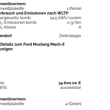
mweltnormen:
weltplakette
1 (None)
rbrauch und Emissionen nach WLTP:
ergieverbr. komb.
19,5 kWh/100km
O
-Emissionen komb.
0 g/km
2
O
-Klasse
A
2
andort
Zentrallager
Details zum Ford Mustang Mach-E
zeigen
eis:
34.600,00 €
WSt:
ausweisbar
mweltnormen:
weltplakette
4 (Green)