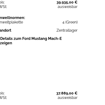
eis:
39.935,00 €
WSt:
ausweisbar
mweltnormen:
weltplakette
4 (Green)
andort
Zentrallager
Details zum Ford Mustang Mach-E
zeigen
eis:
37.889,00 €
WSt:
ausweisbar