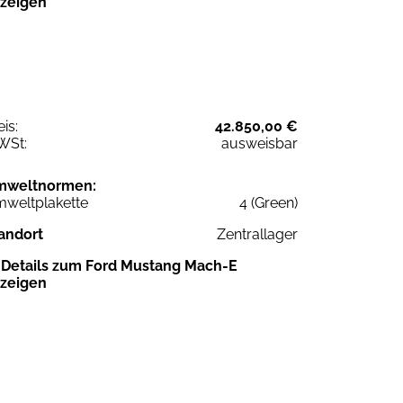
zeigen
eis:
42.850,00 €
WSt:
ausweisbar
mweltnormen:
weltplakette
4 (Green)
andort
Zentrallager
Details zum Ford Mustang Mach-E
zeigen