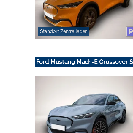
Standort Zentrallager
Ford Mustang Mach-E Crossover S