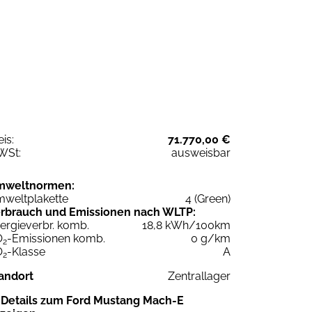
eis:
71.770,00 €
WSt:
ausweisbar
mweltnormen:
weltplakette
4 (Green)
rbrauch und Emissionen nach WLTP:
ergieverbr. komb.
18,8 kWh/100km
O
-Emissionen komb.
0 g/km
2
O
-Klasse
A
2
andort
Zentrallager
Details zum Ford Mustang Mach-E