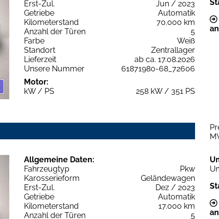
St
Erst-Zul.
Jun / 2023
Getriebe
Automatik
Kilometerstand
70.000 km
an
Anzahl der Türen
5
Farbe
Weiß
Standort
Zentrallager
Lieferzeit
ab ca. 17.08.2026
Unsere Nummer
61871980-68_72606
Motor:
kW / PS
258 kW / 351 PS
Pr
M
Allgemeine Daten:
U
Fahrzeugtyp
Pkw
Um
Karosserieform
Geländewagen
St
Erst-Zul.
Dez / 2023
Getriebe
Automatik
Kilometerstand
17.000 km
an
Anzahl der Türen
5