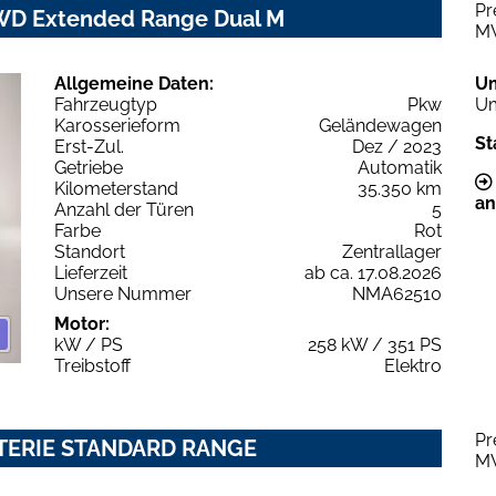
Pr
WD Extended Range Dual M
M
Allgemeine Daten:
U
Fahrzeugtyp
Pkw
Um
Karosserieform
Geländewagen
St
Erst-Zul.
Dez / 2023
Getriebe
Automatik
Kilometerstand
35.350 km
an
Anzahl der Türen
5
Farbe
Rot
Standort
Zentrallager
Lieferzeit
ab ca. 17.08.2026
Unsere Nummer
NMA62510
Motor:
kW / PS
258 kW / 351 PS
Treibstoff
Elektro
Pr
TTERIE STANDARD RANGE
M