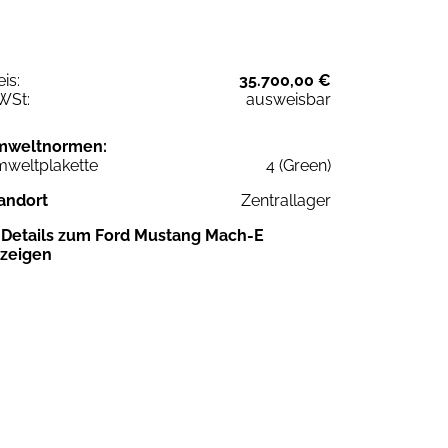
eis:
35.700,00 €
WSt:
ausweisbar
mweltnormen:
weltplakette
4 (Green)
andort
Zentrallager
Details zum Ford Mustang Mach-E
zeigen