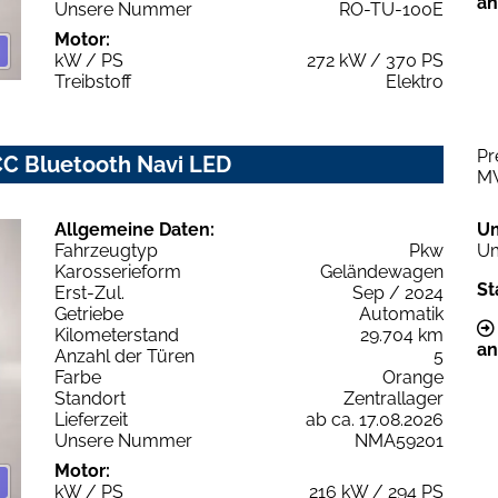
an
Unsere Nummer
RO-TU-100E
Motor:
kW / PS
272 kW / 370 PS
Treibstoff
Elektro
Pr
C Bluetooth Navi LED
M
Allgemeine Daten:
U
Fahrzeugtyp
Pkw
Um
Karosserieform
Geländewagen
St
Erst-Zul.
Sep / 2024
Getriebe
Automatik
Kilometerstand
29.704 km
an
Anzahl der Türen
5
Farbe
Orange
Standort
Zentrallager
Lieferzeit
ab ca. 17.08.2026
Unsere Nummer
NMA59201
Motor:
kW / PS
216 kW / 294 PS