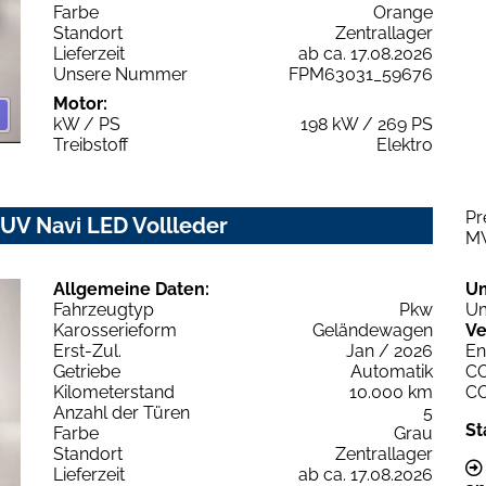
Farbe
Orange
Standort
Zentrallager
Lieferzeit
ab ca. 17.08.2026
Unsere Nummer
FPM63031_59676
Motor:
kW / PS
198 kW / 269 PS
Treibstoff
Elektro
Pr
UV Navi LED Vollleder
M
Allgemeine Daten:
U
Fahrzeugtyp
Pkw
Um
Karosserieform
Geländewagen
Ve
Erst-Zul.
Jan / 2026
En
Getriebe
Automatik
C
Kilometerstand
10.000 km
C
Anzahl der Türen
5
St
Farbe
Grau
Standort
Zentrallager
Lieferzeit
ab ca. 17.08.2026