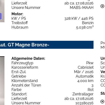
Lieferzeit
ab ca. 17.08.2026
Unsere Nummer
MABS-MAAH
Motor:
kW / PS
328 kW / 446 PS
Treibstoff
Benzin
Hubraum
5.038 cm³
Pr
Aut. GT Magne Bronze-
M
Allgemeine Daten:
U
Fahrzeugtyp
Pkw
Sc
Karosserieform
Cabriolet
Um
Erst-Zul.
Mär / 2026
Ve
Getriebe
Automatik
Kr
Kilometerstand
4.000 km
C
Anzahl der Türen
3
C
Farbe
Rot
St
Standort
Zentrallager
Lieferzeit
ab ca. 17.08.2026
Unsere Nummer
103180216