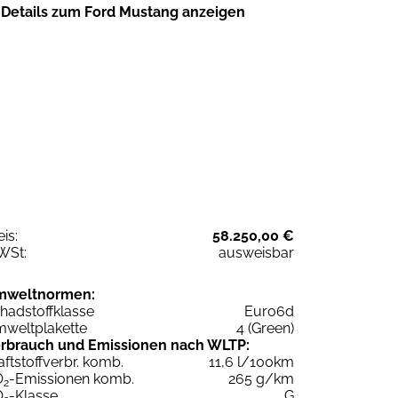
Details zum Ford Mustang anzeigen
eis:
58.250,00 €
WSt:
ausweisbar
mweltnormen:
hadstoffklasse
Euro6d
weltplakette
4 (Green)
rbrauch und Emissionen nach WLTP:
aftstoffverbr. komb.
11,6 l/100km
O
-Emissionen komb.
265 g/km
2
O
-Klasse
G