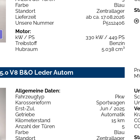
Farbe
Blau
St
Standort
Zentrallager
Lieferzeit
ab ca. 17.08.2026
Unsere Nummer
P5112406
Motor:
kW / PS
330 kW / 449 PS
Treibstoff
Benzin
Hubraum
5.038 cm³
Pr
 5.0 V8 B&O Leder Autom
M
Allgemeine Daten:
U
Fahrzeugtyp
Pkw
Sc
Karosserieform
Sportwagen
Um
Erst-Zul.
Jun / 2025
Ve
Getriebe
Automatik
Kr
Kilometerstand
15 km
C
Anzahl der Türen
5
C
Farbe
Blau
St
Standort
Zentrallager