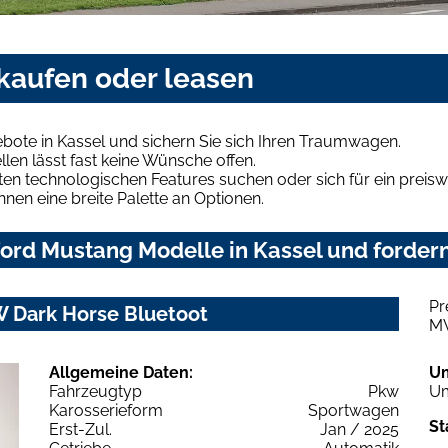
 kaufen oder leasen
bote in Kassel und sichern Sie sich Ihren Traumwagen.
len lässt fast keine Wünsche offen.
en technologischen Features suchen oder sich für ein preiswe
hnen eine breite Palette an Optionen.
ord Mustang Modelle in Kassel und fordern
Pr
W Dark Horse Bluetoot
M
Allgemeine Daten:
U
Fahrzeugtyp
Pkw
Um
Karosserieform
Sportwagen
St
Erst-Zul.
Jan / 2025