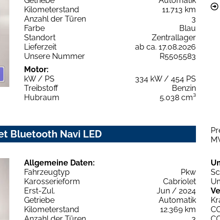
Getriebe
Automatik
Kilometerstand
11.713 km
Anzahl der Türen
3
Farbe
Blau
Standort
Zentrallager
Lieferzeit
ab ca. 17.08.2026
Unsere Nummer
R5505583
Motor:
kW / PS
334 kW / 454 PS
Treibstoff
Benzin
Hubraum
5.038 cm³
Pr
et Bluetooth Navi LED
M
Allgemeine Daten:
U
Fahrzeugtyp
Pkw
Sc
Karosserieform
Cabriolet
Um
Erst-Zul.
Jun / 2024
Ve
Getriebe
Automatik
Kr
Kilometerstand
12.369 km
C
Anzahl der Türen
3
C