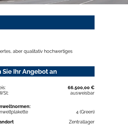
rtes, aber qualitativ hochwertiges
 Sie Ihr Angebot an
eis:
66.500,00 €
WSt:
ausweisbar
mweltnormen:
weltplakette
4 (Green)
andort
Zentrallager