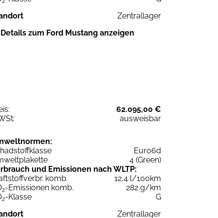
2
andort
Zentrallager
Details zum Ford Mustang anzeigen
eis:
62.095,00 €
WSt:
ausweisbar
mweltnormen:
hadstoffklasse
Euro6d
weltplakette
4 (Green)
rbrauch und Emissionen nach WLTP:
aftstoffverbr. komb.
12,4 l/100km
O
-Emissionen komb.
282 g/km
2
O
-Klasse
G
2
andort
Zentrallager