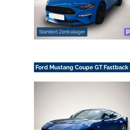
Standort Zentrallager
Ford Mustang Coupe GT Fastback