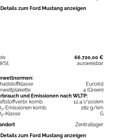
Details zum Ford Mustang anzeigen
eis:
66.720,00 €
WSt:
ausweisbar
mweltnormen:
hadstoffklasse
Euro6d
weltplakette
4 (Green)
rbrauch und Emissionen nach WLTP:
aftstoffverbr. komb.
12,4 l/100km
O
-Emissionen komb.
282 g/km
2
O
-Klasse
G
2
andort
Zentrallager
Details zum Ford Mustang anzeigen